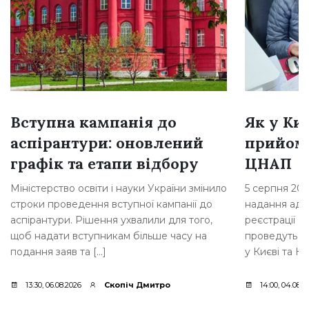
Вступна кампанія до
Як у Ки
аспірантури: оновлений
прийом
графік та етапи відбору
ЦНАП
Міністерство освіти і науки України змінило
5 серпня 202
строки проведення вступної кампанії до
надання адмі
аспірантури. Рішення ухвалили для того,
реєстрації Б
щоб надати вступникам більше часу на
проведуть п
подання заяв та […]
у Києві та Ки
13:30, 06.08.2026
Скопіч Дмитро
14:00, 04.08.2