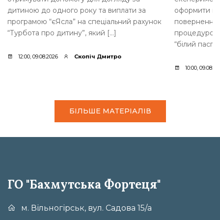
дитиною до одного року та виплати за
оформити по
програмою “єЯсла” на спеціальний рахунок
повернення 
“Турбота про дитину”, який […]
процедурою.
“білий паспо
12:00, 09.08.2026
Скопіч Дмитро
10:00, 09.08.2
БІЛЬШЕ МАТЕРІАЛІВ
ГО "Бахмутська Фортеця"
м. Вільногірськ, вул. Садова 15/а