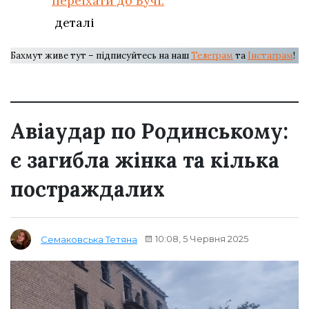
переїхати до Бучі:
деталі
Бахмут живе тут – підписуйтесь на наш
Телеграм
та
Інстаграм
!
Авіаудар по Родинському:
є загибла жінка та кілька
постраждалих
10:08, 5 Червня 2025
Семаковська Тетяна