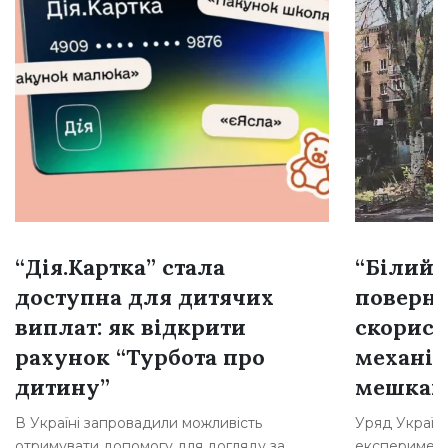
“Дія.Картка” стала
“Білий 
доступна для дитячих
поверне
виплат: як відкрити
скорист
рахунок “Турбота про
механі
дитину”
мешкан
В Україні запровадили можливість
Уряд Україн
отримувати допомогу для догляду за
експеримент