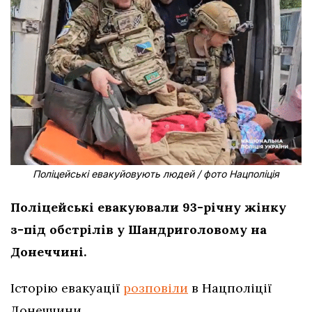
Поліцейські евакуйовують людей / фото Нацполіція
Поліцейські евакуювали 93-річну жінку
з-під обстрілів у Шандриголовому на
Донеччині.
Історію евакуації
розповіли
в Нацполіції
Донеччини.