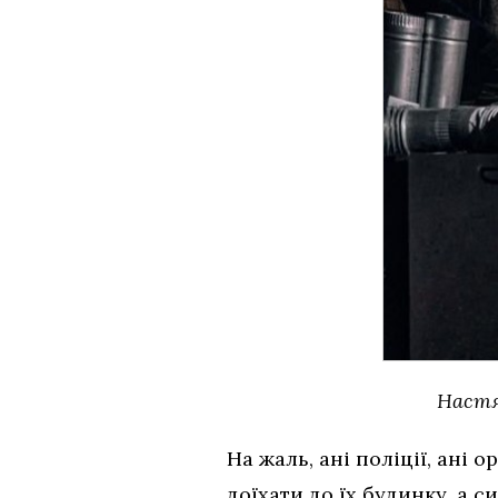
Настя
На жаль, ані поліції, ані 
доїхати до їх будинку, а 