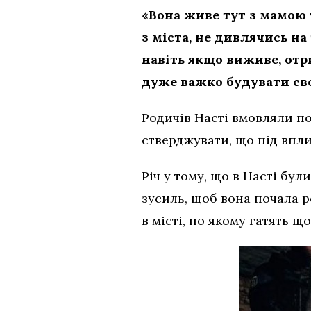
«Вона живе тут з мамою 
з міста, не дивлячись на
навіть якщо виживе, отр
дуже важко будувати св
Родичів Насті вмовляли по
стверджувати, що під впл
Річ у тому, що в Насті бул
зусиль, щоб вона почала р
в місті, по якому гатять 