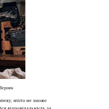
берови
езпеку, ніхто не зможе
Вся відповідальність за