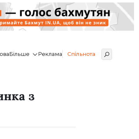
ова
Більше
Реклама
Спільнота
инка з