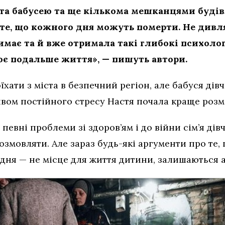
та бабусею та ще кількома мешканцями будівл
 те, що кожного дня можуть померти. Не дивля
имає та й вже отримала такі глибокі психолог
оє подальше життя», — пишуть автори.
їхати з міста в безпечний регіон, але бабуся ді
ивом постійного стресу Настя почала краще розм
и певні проблеми зі здоров’ям і до війни сім’я ді
озмовляти. Але зараз будь-які аргументи про те
щодня — не місце для життя дитини, залишаються