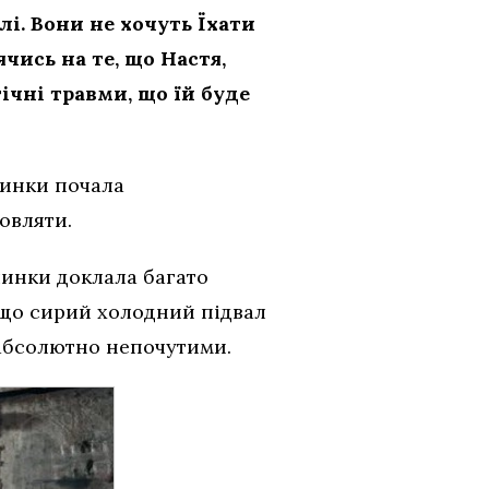
і. Вони не хочуть Їхати
чись на те, що Настя,
ічні травми, що ïй буде
вчинки почала
овляти.
вчинки доклала багато
, що сирий холодний підвал
 абсолютно непочутими.