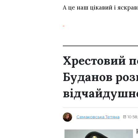
А це наш цікавий і яскра
Хрестовий п
Буданов роз
відчайдушно
Семаковська Тетяна
10:58