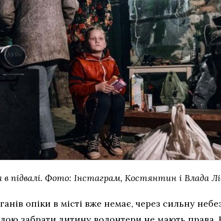
 в підвалі. Фото: Інстаграм, Костянтин і Влада Лі
органів опіки в місті вже немає, через сильну неб
силою забрати дитину волонтери не мають права. 