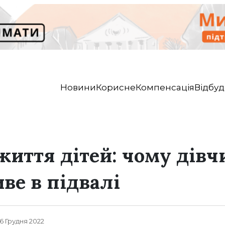
Новини
Корисне
Компенсація
Відбуд
життя дітей: чому дівч
ве в підвалі
, 6 Грудня 2022