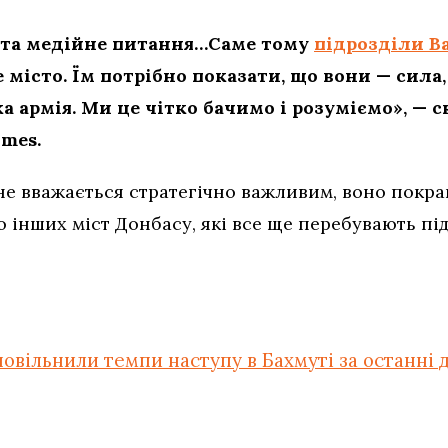
е та медійне питання…Саме тому
підрозділи В
 місто. Їм потрібно показати, що вони — сила
ка армія. Ми це чітко бачимо і розуміємо», — 
imes.
е вважається стратегічно важливим, воно покращ
о інших міст Донбасу, які все ще перебувають пі
повільнили темпи наступу в Бахмуті за останні д