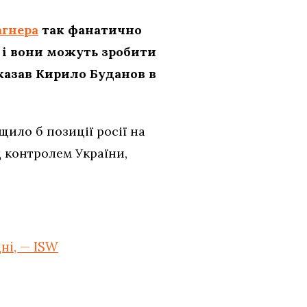
агнера
так фанатично
, і вони можуть зробити
сказав Кирило Буданов в
ило б позиції росії на
д контролем України,
ні, — ISW