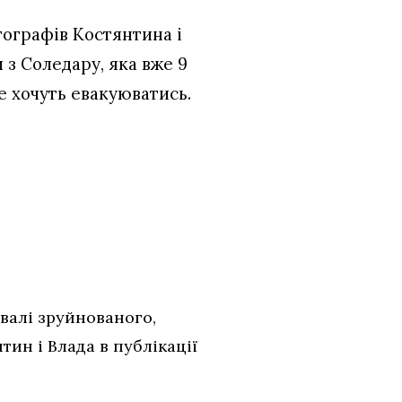
отографів Костянтина і
 з Соледару, яка вже 9
не хочуть евакуюватись.
двалі зруйнованого,
тин і Влада в публікації