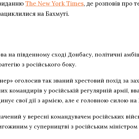
виданню
The New York Times
, де розповів про т
зациклилися на Бахмуті.
ва на південному сході Донбасу, політичні амбі
атегію з російського боку.
ер» оголосив так званий хрестовий похід за зах
х командирів у російській регулярній армії, вв
инує свої дії з армією, але є головною силою на
ачений у вересні командувачем російських військ
ригожиним у суперництві з російським міністром