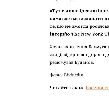
«Тут є лише ідеологічн
намагаються захопити це
те, що не змогла російсь
інтерв’ю The New York T
Хоча захоплення Бахмута н
сході, відкривши дороги д
резюмував Буданов.
Фото: Вікіпедія
Читайте також:
Росіяни с