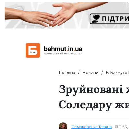
Головна
Новини
В Бахмуте1
Зруйновані 
Соледару жи
Семаковська Тетяна
11:33