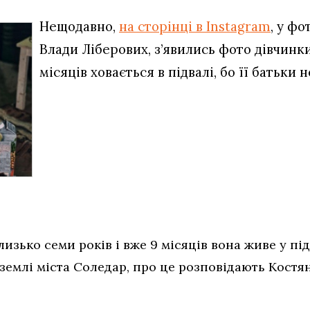
Нещодавно,
на сторінці в Instagram
, у ф
Влади Ліберових, з’явились фото дівчинки
місяців ховається в підвалі, бо її батьки 
лизько семи років і вже 9 місяців вона живе у пі
землі міста Соледар, про це розповідають Костян