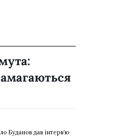
мута:
намагаються
ло Буданов дав інтерв’ю