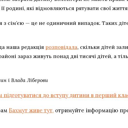
її родині, які відмовляються рятувати свої життя
 з сім’єю — це не одиничний випадок. Таких діте
да наша редакція
розповідала
, скільки дітей за
 районі зараз живуть понад дві тисячі дітей, а ті
н і Влада Ліберови
м підготуватися до вступу дитини в перший клас
рам
Бахмут живе тут,
отримуйте інформацію про 