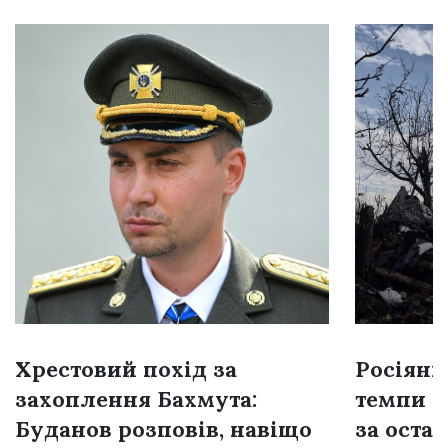
Хрестовий похід за
Росіяни
захоплення Бахмута:
темпи н
Буданов розповів, навіщо
за остан