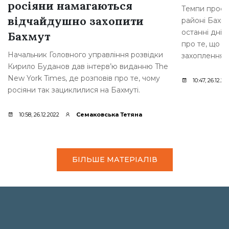
росіяни намагаються
Темпи просув
відчайдушно захопити
районі Бахму
останні дні,
Бахмут
про те, що р
Начальник Головного управління розвідки
захоплення [
Кирило Буданов дав інтерв’ю виданню The
New York Times, де розповів про те, чому
10:47, 26.12.20
росіяни так зациклилися на Бахмуті.
10:58, 26.12.2022
Семаковська Тетяна
БІЛЬШЕ МАТЕРІАЛІВ