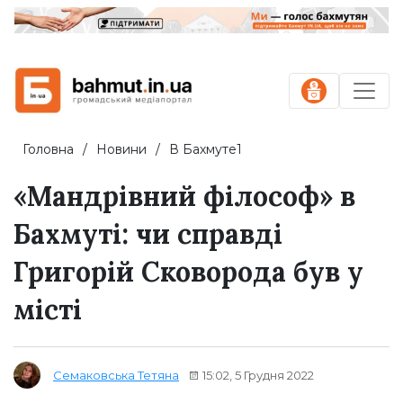
Головна
Новини
В Бахмуте1
«Мандрівний філософ» в
Бахмуті: чи справді
Григорій Сковорода був у
місті
15:02, 5 Грудня 2022
Семаковська Тетяна