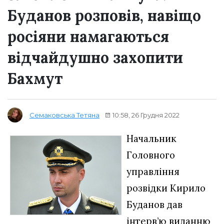
Буданов розповів, навіщо
росіяни намагаються
відчайдушно захопити
Бахмут
10:58, 26 Грудня 2022
Семаковська Тетяна
Начальник
Головного
управління
розвідки Кирило
Буданов дав
інтерв’ю виданню