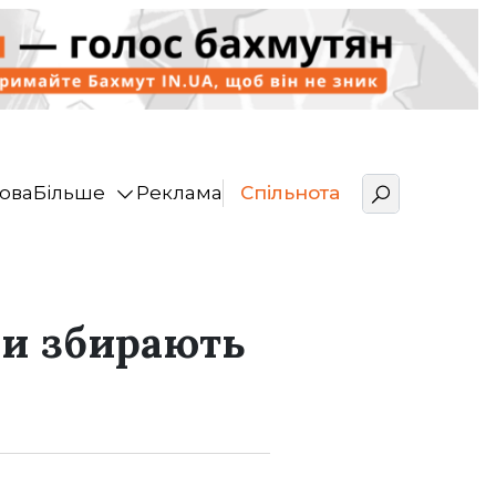
ова
Більше
Реклама
Спільнота
ни збирають