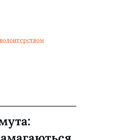
з волонтерством
мута:
намагаються