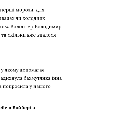
 перші морози. Для
ідвалах чи холодних
нком. Волонтер Володимир
і та скільки вже вдалося
,
у якому допомагає
 надихнула бахмутянка Інна
ка попросила у нашого
бе в Вайбері з