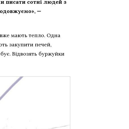
ли писати сотні людей з
родовжуємо», —
і вже мають тепло. Одна
ють закупити печей,
ебує. Відвозять буржуйки