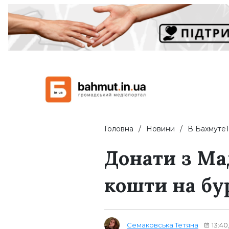
Головна
Новини
В Бахмуте1
Донати з Ма
кошти на б
Семаковська Тетяна
13:40