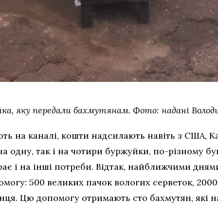
ка, яку передали бахмутянам. Фото: надані Воло
ть на каналі, кошти надсилають навіть з США, К
на одну, так і на чотири буржуйки, по-різному бу
є і на інші потреби. Відтак, найближчими дням
могу: 500 великих пачок вологих серветок, 2000 
анця. Цю допомогу отримають сто бахмутян, які 