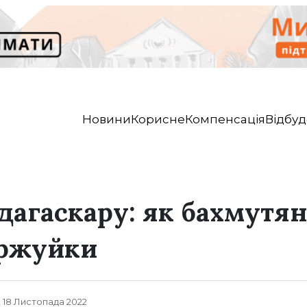
Новини
Корисне
Компенсація
Відбуд
дагаскару: як бахмутя
уржуйки
, 18 Листопада 2022