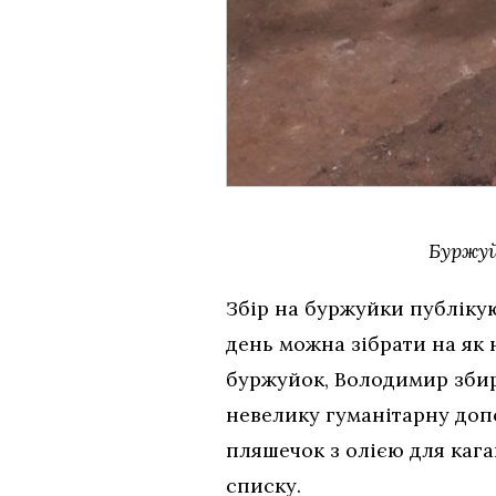
Буржуй
Збір на буржуйки публікую
день можна зібрати на як 
буржуйок, Володимир збира
невелику гуманітарну допо
пляшечок з олією для каг
списку.