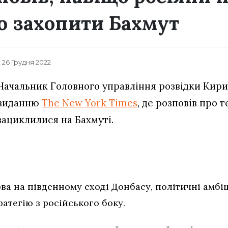
 захопити Бахмут
, 26 Грудня 2022
Начальник Головного управління розвідки Кири
виданню
The New York Times
, де розповів про т
зациклилися на Бахмуті.
ва на південному сході Донбасу, політичні амбі
атегію з російського боку.