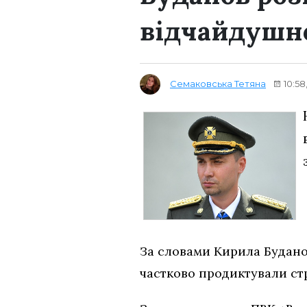
відчайдушно
Семаковська Тетяна
10:58
За словами Кирила Будано
частково продиктували стр