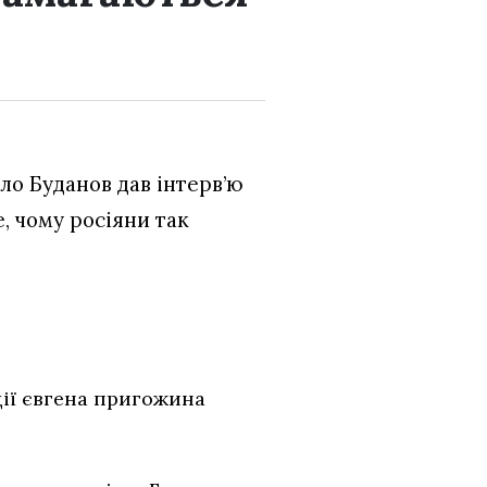
ло Буданов дав інтерв’ю
е, чому росіяни так
ції євгена пригожина