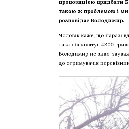
пропозицією придбати Бу
такою ж проблемою і ми 
розповідає Володимир.
Чоловік каже, що наразі в
така піч коштує 4300 грив
Володимир не знає, зауваж
до отримувачів перевізник