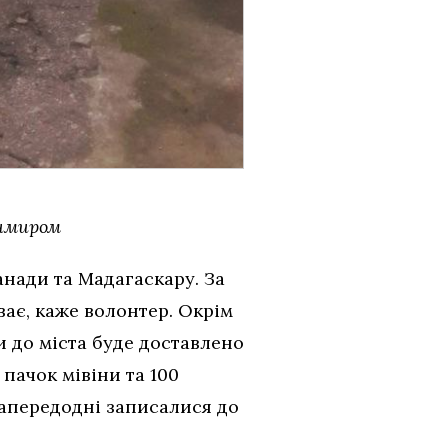
димиром
анади та Мадагаскару. За
ває, каже волонтер. Окрім
и до міста буде доставлено
пачок мівіни та 100
напередодні записалися до