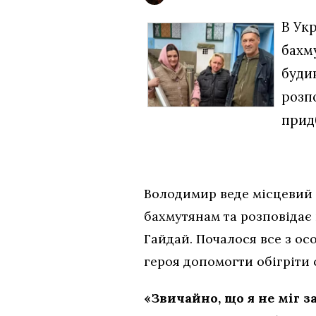
В Ук
бахму
буди
розпо
прид
Володимир веде місцевий 
бахмутянам та розповідає 
Гайдай. Почалося все з о
героя допомогти обігріти 
«Звичайно, що я не міг з