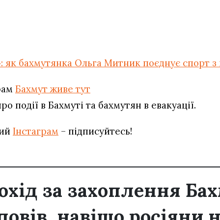
»: як бахмутянка Ольга Митник поєднує спорт 
рам
Бахмут живе тут
о події в Бахмуті та бахмутян в евакуації.
вий
Інстаграм
– підписуйтесь!
охід за захоплення Бах
повів, навіщо росіяни 