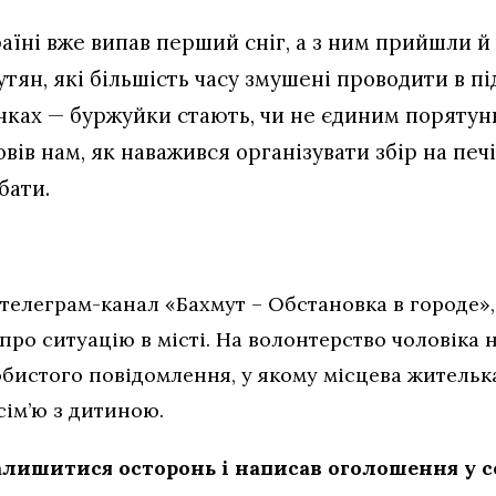
раїні вже випав перший сніг, а з ним прийшли й
тян, які більшість часу змушені проводити в п
нках — буржуйки стають, чи не єдиним поряту
вів нам, як наважився організувати збір на печ
бати.
телеграм-канал «Бахмут – Обстановка в городе»
про ситуацію в місті. На волонтерство чоловіка
собистого повідомлення, у якому місцева житель
сім’ю з дитиною.
алишитися осторонь і написав оголошення у се