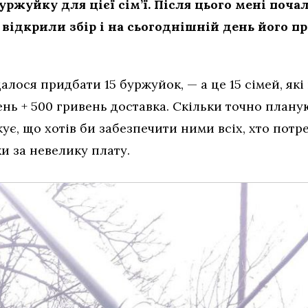
ржуйку для цієї сім’ї. Після цього мені поча
відкрили збір і на сьогоднішній день його п
далося придбати 15 буржуйок, — а це 15 сімей, як
ень + 500 гривень доставка. Скільки точно плану
ує, що хотів би забезпечити ними всіх, хто потр
и за невелику плату.