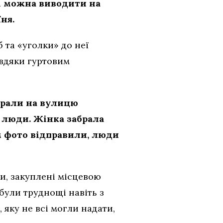
і можна виводити на
ня.
 та «уголки» до неї
авдяки гуртовим
брали на вулицю
і люди. Жінка забрала
ам фото відправили, люди
ки, закуплені місцевою
 були труднощі навіть з
 яку не всі могли надати,