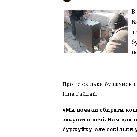
В
Б
з
б
п
Про те скільки буржуйок п
Інна Гайдай.
«Ми почали збирати кошт
закупити печі. Нам вдало
буржуйку, але оскільки у