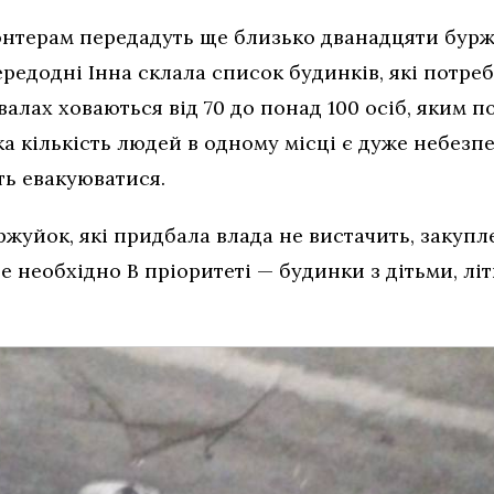
нтерам передадуть ще близько дванадцяти бурж
редодні Інна склала список будинків, які потреб
валах ховаються від 70 до понад 100 осіб, яким 
а кількість людей в одному місці є дуже небезп
ть евакуюватися.
ржуйок, які придбала влада не вистачить, закупл
е необхідно В пріоритеті — будинки з дітьми, літ