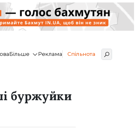
ова
Більше
Реклама
Спільнота
ші буржуйки