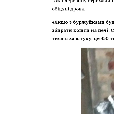
тож і деревину отримали н
обіцяні дрова.
«Якщо з буржуйками буд
збирати кошти на печі. С
тисячі за штуку, це 450 т