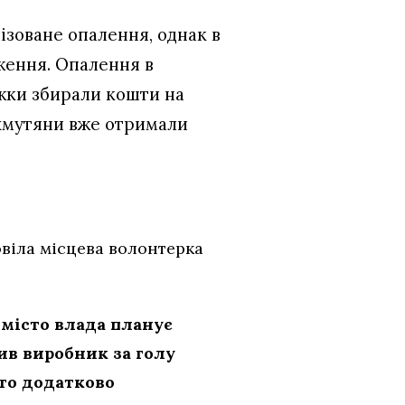
ізоване опалення, однак в
дження. Опалення в
ужки збирали кошти на
ахмутяни вже отримали
овіла місцева волонтерка
 місто влада планує
сив виробник за голу
ого додатково