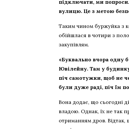
підключати, ми попроси
вулицю. Це з метою безпе
Таким чином буржуйка з к
обійшлася в чотири з поло
закупівлям.
«Буквально вчора одну б
Ювілейну. Там у будинку
піч самотужки, щоб не ч
були дуже раді, піч їм п
Вона додає, що сьогодні д
владою. Однак, їх не так 
отриманням дров. Відтак, 