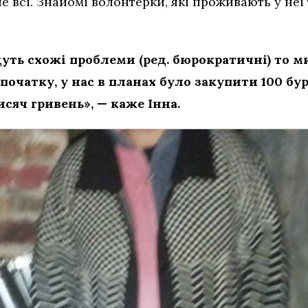
е всі. Знайомі волонтерки, які проживають у не
уть схожі проблеми (ред. бюрократичні) то 
початку, у нас в планах було закупити 100 бу
исяч гривень», — каже Інна.