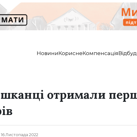
Новини
Корисне
Компенсація
Відбуд
ешканці отримали пер
рів
, 16 Листопада 2022