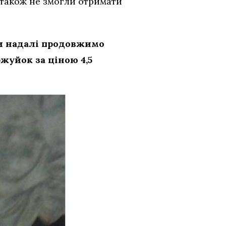
ї також не змогли отримати
ми надалі продовжимо
ржуйок за ціною 4,5