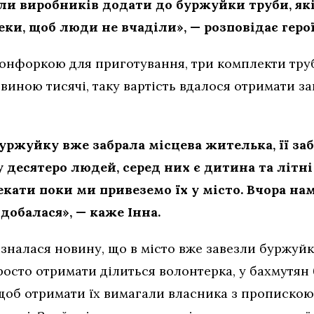
ли виробників додати до буржуйки труби, як
ки, щоб люди не вчаділи», — розповідає герої
онфоркою для приготування, три комплекти труб
виною тисячі, таку вартість вдалося отримати з
уржуйку вже забрала місцева жителька, її за
 десятеро людей, серед них є дитина та літн
екати поки ми привеземо їх у місто. Вчора н
одобалася», — каже Інна.
ізналася новину, що в місто вже завезли буржуй
просто отримати ділиться волонтерка, у бахмутян
щоб отримати їх вимагали власника з пропискою,