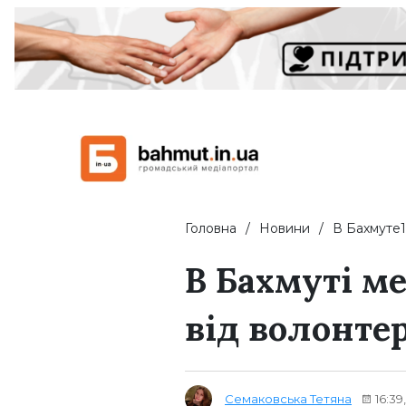
Головна
Новини
В Бахмуте1
В Бахмуті м
від волонте
Семаковська Тетяна
16:39