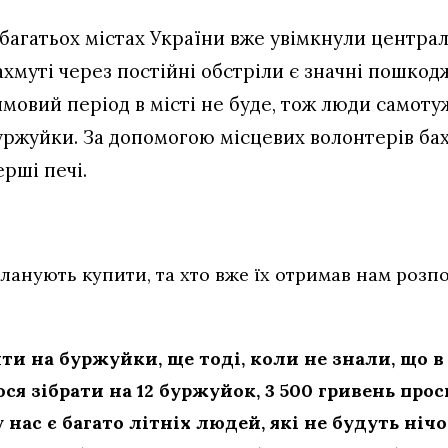
 багатьох містах України вже увімкнули централ
ахмуті через постійні обстріли є значні пошко
имовий період в місті не буде, тож люди самот
уржуйки. За допомогою місцевих волонтерів б
ерші печі.
ланують купити, та хто вже їх отримав нам розп
и на буржуйки, ще тоді, коли не знали, що в
ся зібрати на 12 буржуйок, 3 500 гривень про
 нас є багато літніх людей, які не будуть ніч