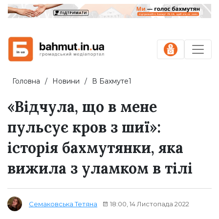
Головна
Новини
В Бахмуте1
«Відчула, що в мене
пульсує кров з шиї»:
історія бахмутянки, яка
вижила з уламком в тілі
18:00, 14 Листопада 2022
Семаковська Тетяна