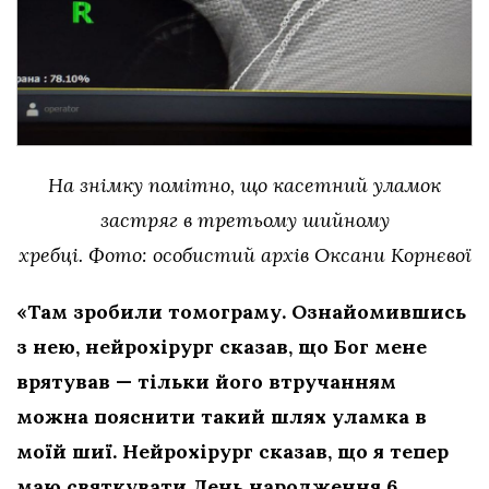
На знімку помітно, що касетний уламок
застряг в третьому шийному
хребці. Фото: особистий архів Оксани Корнєвої
«Там зробили томограму. Ознайомившись
з нею, нейрохірург сказав, що Бог мене
врятував — тільки його втручанням
можна пояснити такий шлях уламка в
моїй шиї. Нейрохірург сказав, що я тепер
маю святкувати День народження 6