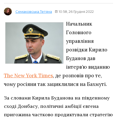
10:58, 26 Грудня 2022
Семаковська Тетяна
Начальник
Головного
управління
розвідки Кирило
Буданов дав
інтерв’ю виданню
The New York Times
, де розповів про те,
чому росіяни так зациклилися на Бахмуті.
За словами Кирила Буданова на південному
сході Донбасу, політичні амбіції євгена
пригожина частково продиктували стратегію