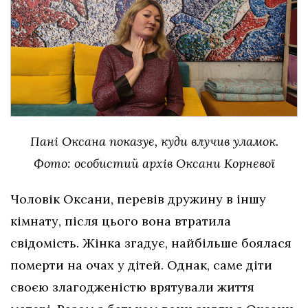
Пані Оксана показує, куди влучив уламок.
Фото: особистий архів Оксани Корнєвої
Чоловік Оксани, перевів дружину в іншу
кімнату, після цього вона втратила
свідомість. Жінка згадує, найбільше боялася
померти на очах у дітей. Однак, саме діти
своєю злагодженістю врятували життя