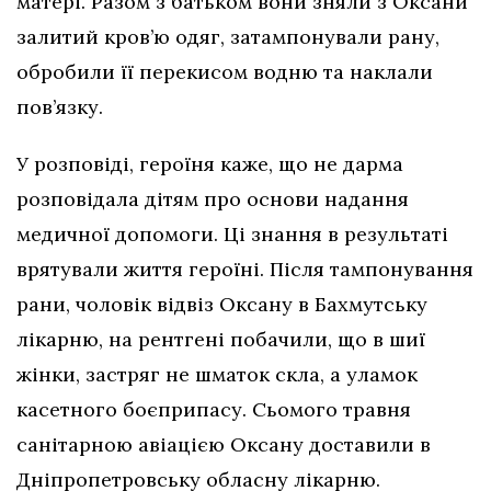
матері. Разом з батьком вони зняли з Оксани
залитий кров’ю одяг, затампонували рану,
обробили її перекисом водню та наклали
пов’язку.
У розповіді, героїня каже, що не дарма
розповідала дітям про основи надання
медичної допомоги. Ці знання в результаті
врятували життя героїні. Після тампонування
рани, чоловік відвіз Оксану в Бахмутську
лікарню, на рентгені побачили, що в шиї
жінки, застряг не шматок скла, а уламок
касетного боєприпасу. Сьомого травня
санітарною авіацією Оксану доставили в
Дніпропетровську обласну лікарню.