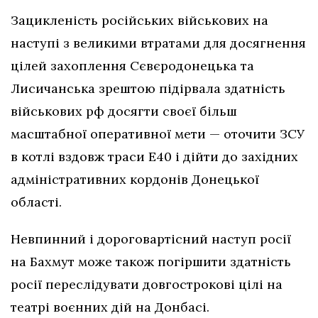
Зацикленість російських військових на
наступі з великими втратами для досягнення
цілей захоплення Сєвєродонецька та
Лисичанська зрештою підірвала здатність
військових рф досягти своєї більш
масштабної оперативної мети — оточити ЗСУ
в котлі вздовж траси Е40 і дійти до західних
адміністративних кордонів Донецької
області.
Невпинний і дороговартісний наступ росії
на Бахмут може також погіршити здатність
росії переслідувати довгострокові цілі на
театрі воєнних дій на Донбасі.