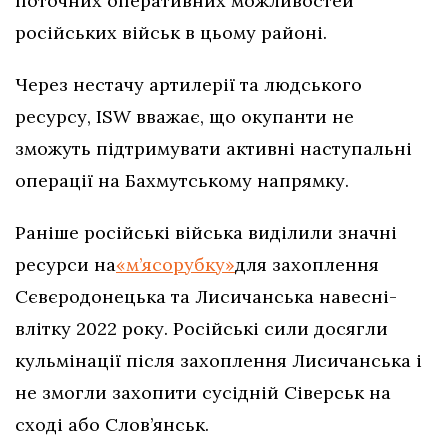
поточних оперативних можливостей
російських військ в цьому районі.
Через нестачу артилерії та людського
ресурсу, ISW вважає, що окупанти не
зможуть підтримувати активні наступальні
операції на Бахмутському напрямку.
Раніше російські війська виділили значні
ресурси на
«м’ясорубку»
для захоплення
Сєвєродонецька та Лисичанська навесні-
влітку 2022 року. Російські сили досягли
кульмінації після захоплення Лисичанська і
не змогли захопити сусідній Сіверськ на
сході або Слов’янськ.