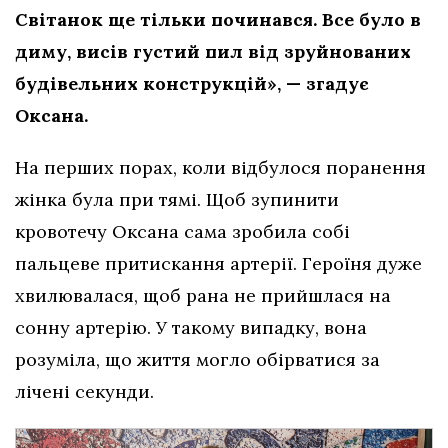
Світанок ще тільки починався. Все було в
диму, висів густий пил від зруйнованих
будівельних конструкцій», — згадує
Оксана.
На перших порах, коли відбулося поранення
жінка була при тямі. Щоб зупинити
кровотечу Оксана сама зробила собі
пальцеве притискання артерії. Героїня дуже
хвилювалася, щоб рана не прийшлася на
сонну артерію. У такому випадку, вона
розуміла, що життя могло обірватися за
лічені секунди.