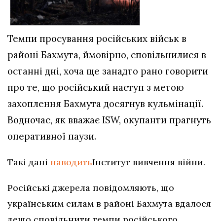
Темпи просування російських військ в
районі Бахмута, ймовірно, сповільнилися в
останні дні, хоча ще занадто рано говорити
про те, що російський наступ з метою
захоплення Бахмута досягнув кульмінації.
Водночас, як вважає ISW, окупанти прагнуть
оперативної паузи.
Такі дані
наводить
Інститут вивчення війни.
Російські джерела повідомляють, що
українським силам в районі Бахмута вдалося
дещо сповільнити темпи російського