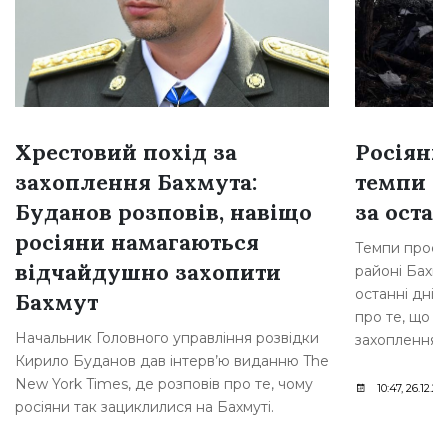
Хрестовий похід за
Росіяни
захоплення Бахмута:
темпи н
Буданов розповів, навіщо
за остан
росіяни намагаються
Темпи просув
відчайдушно захопити
районі Бахму
останні дні,
Бахмут
про те, що р
Начальник Головного управління розвідки
захоплення [
Кирило Буданов дав інтерв’ю виданню The
New York Times, де розповів про те, чому
10:47, 26.12.20
росіяни так зациклилися на Бахмуті.