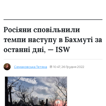
Росіяни сповільнили
темпи наступу в Бахмуті за
останні дні, — ISW
10:47, 26 Грудня 2022
Семаковська Тетяна