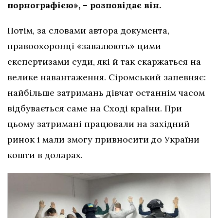
порнографією», – розповідає він.
Потім, за словами автора документа,
правоохоронці «завалюють» цими
експертизами суди, які й так скаржаться на
велике навантаження. Сіромський запевняє:
найбільше затримань дівчат останнім часом
відбувається саме на Сході країни. При
цьому затримані працювали на західний
ринок і мали змогу привносити до України
кошти в доларах.