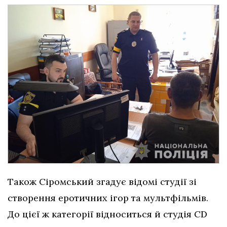
Також Сіромський згадує відомі студії зі
створення еротичних ігор та мультфільмів.
До цієї ж категорії відноситься й студія CD