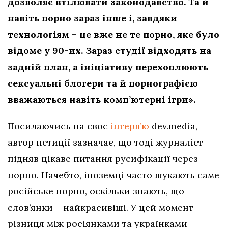
дозволяє втілювати законодавство. Та й
навіть порно зараз інше і, завдяки
технологіям – це вже не те порно, яке було
відоме у 90-их. Зараз студії відходять на
задній план, а ініціативу перехоплюють
сексуальні блогери та й порнографією
вважаються навіть комп’ютерні ігри».
Посилаючись на своє
інтерв’ю
dev.media,
автор петиції зазначає, що тоді журналіст
підняв цікаве питання русифікації через
порно. Начебто, іноземці часто шукають саме
російське порно, оскільки знають, що
слов’янки – найкрасивіші. У цей момент
різниця між росіянками та українками