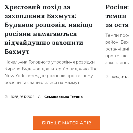
Хрестовий похід за
Росіяни
захоплення Бахмута:
темпи н
Буданов розповів, навіщо
за остан
росіяни намагаються
Темпи просув
відчайдушно захопити
районі Бахму
останні дні,
Бахмут
про те, що р
Начальник Головного управління розвідки
захоплення [
Кирило Буданов дав інтерв’ю виданню The
New York Times, де розповів про те, чому
10:47, 26.12.20
росіяни так зациклилися на Бахмуті.
10:58, 26.12.2022
Семаковська Тетяна
БІЛЬШЕ МАТЕРІАЛІВ