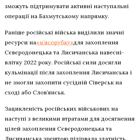
зможуть підтримувати активні наступальні
операції на Бахмутському напрямку.
Раніше російські війська виділили значні
ресурси на
«м’ясорубку»
для захоплення
Сєвєродонецька та Лисичанська навесні-
влітку 2022 року. Російські сили досягли
кульмінації після захоплення Лисичанська і
не змогли захопити сусідній Сіверськ на
сході або Слов’янськ.
Зацикленість російських військових на
наступі з великими втратами для досягнення
цілей захоплення Сєвєродонецька та
Лисичанська зрештою підірвала здатність