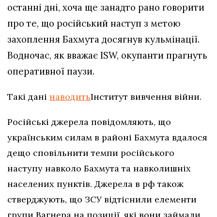
останні дні, хоча ще занадто рано говорити
про те, що російський наступ з метою
захоплення Бахмута досягнув кульмінації.
Водночас, як вважає ISW, окупанти прагнуть
оперативної паузи.
Такі дані
наводить
Інститут вивчення війни.
Російські джерела повідомляють, що
українським силам в районі Бахмута вдалося
дещо сповільнити темпи російського
наступу навколо Бахмута та навколишніх
населених пунктів. Джерела в рф також
стверджують, що ЗСУ відтіснили елементи
групи Вагнера на позиції, які вони займали