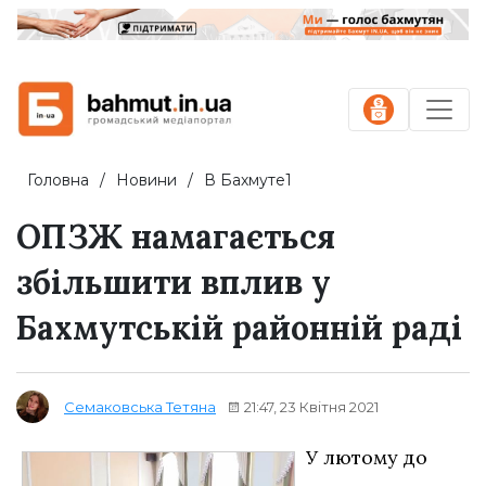
Головна
Новини
В Бахмуте1
ОПЗЖ намагається
збільшити вплив у
Бахмутській районній раді
21:47, 23 Квітня 2021
Семаковська Тетяна
У лютому до