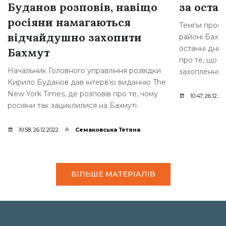
Буданов розповів, навіщо
за остан
росіяни намагаються
Темпи просув
відчайдушно захопити
районі Бахму
останні дні,
Бахмут
про те, що р
Начальник Головного управління розвідки
захоплення [
Кирило Буданов дав інтерв’ю виданню The
New York Times, де розповів про те, чому
10:47, 26.12.20
росіяни так зациклилися на Бахмуті.
10:58, 26.12.2022
Семаковська Тетяна
БІЛЬШЕ МАТЕРІАЛІВ