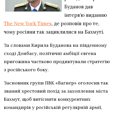
Буданов дав
інтерв’ю виданню
The New York Times
, де розповів про те,
чому росіяни так зациклилися на Бахмуті.
За словами Кирила Буданова на південному
сході Донбасу, політичні амбіції євгена
пригожина частково продиктували стратегію
з російського боку.
Засновник групи ПВК «Вагнер» оголосив так
званий хрестовий похід за захоплення міста
Бахмут, щоб витіснити конкурентних
командирів у російській регулярній армії,