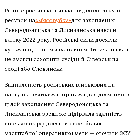
Раніше російські війська виділили значні
ресурси на
«м’ясорубку»
для захоплення
Сєвєродонецька та Лисичанська навесні-
влітку 2022 року. Російські сили досягли
кульмінації після захоплення Лисичанська і
не змогли захопити сусідній Сіверськ на
сході або Слов’янськ.
Зацикленість російських військових на
наступі з великими втратами для досягнення
цілей захоплення Сєвєродонецька та
Лисичанська зрештою підірвала здатність
військових рф досягти своєї більш
масштабної оперативної мети — оточити ЗСУ