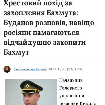
Хрестовий похід за
захоплення Бахмута:
Буданов розповів, навіщо
росіяни намагаються
відчайдушно захопити
Бахмут
10:58, 26 Грудня 2022
Семаковська Тетяна
Начальник
Головного
управління
розвідки Кирило