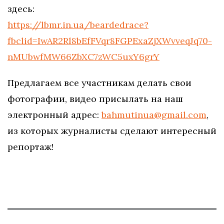
здесь:
https://lbmr.in.ua/beardedrace?
fbclid=IwAR2Rl8bEfFVqr8FGPExaZjXWvveqJq70-
nMUbwfMW66ZbXC7zWC5uxY6grY
Предлагаем все участникам делать свои
фотографии, видео присылать на наш
электронный адрес:
bahmutinua@gmail.com
,
из которых журналисты сделают интересный
репортаж!