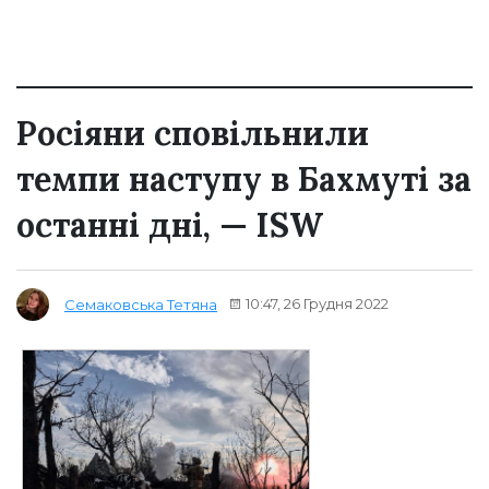
Росіяни сповільнили
темпи наступу в Бахмуті за
останні дні, — ISW
10:47, 26 Грудня 2022
Семаковська Тетяна