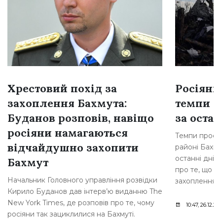
Хрестовий похід за
Росіяни
захоплення Бахмута:
темпи н
Буданов розповів, навіщо
за остан
росіяни намагаються
Темпи просув
відчайдушно захопити
районі Бахму
останні дні,
Бахмут
про те, що р
Начальник Головного управління розвідки
захоплення [
Кирило Буданов дав інтерв’ю виданню The
New York Times, де розповів про те, чому
10:47, 26.12.20
росіяни так зациклилися на Бахмуті.