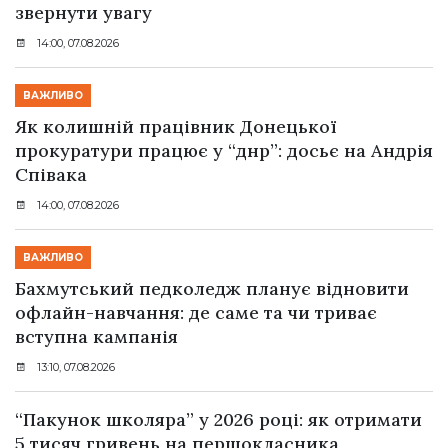
звернути увагу
14:00, 07.08.2026
ВАЖЛИВО
Як колишній працівник Донецької
прокуратури працює у “днр”: досьє на Андрія
Співака
14:00, 07.08.2026
ВАЖЛИВО
Бахмутський педколедж планує відновити
офлайн-навчання: де саме та чи триває
вступна кампанія
13:10, 07.08.2026
“Пакунок школяра” у 2026 році: як отримати
5 тисяч гривень на першокласника