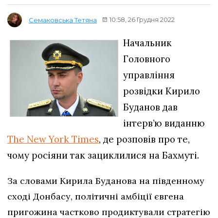
10:58, 26 Грудня 2022
Семаковська Тетяна
Начальник
Головного
управління
розвідки Кирило
Буданов дав
інтерв’ю виданню
The New York Times
, де розповів про те,
чому росіяни так зациклилися на Бахмуті.
За словами Кирила Буданова на південному
сході Донбасу, політичні амбіції євгена
пригожина частково продиктували стратегію