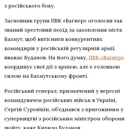
з російського боку.
Засновник групи ПВК «Вагнер» оголосив так
званий хрестовий похід за захоплення міста
Бахмут, щоб витіснити конкурентних
командирів у російській регулярній армії,
вважає Буданов. На його думку,
ПВК «Вагнер»
координує свої дії з армією, але є головною
силою на Бахмутському фронті.
Російський генерал, призначений у вересні
командувачем російських військ в Україні,
Сергій Суровікін, об’єднався з пригожиним у
суперництві з російським міністром оборони
шойгу, каже Кирило Буданов.