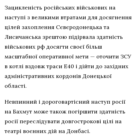
Зацикленість російських військових на
наступі з великими втратами для досягнення
цілей захоплення Сєвєродонецька та
Лисичанська зрештою підірвала здатність
військових рф досягти своєї більш
масштабної оперативної мети — оточити ЗСУ
в котлі вздовж траси Е40 і дійти до західних
адміністративних кордонів Донецької
області.
Невпинний і дороговартісний наступ росії
на Бахмут може також погіршити здатність
росії переслідувати довгострокові цілі на
театрі воєнних дій на Донбасі.