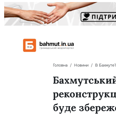
Головна
Новини
В Бахмуте1
Бахмутський
реконструкц
буде збере