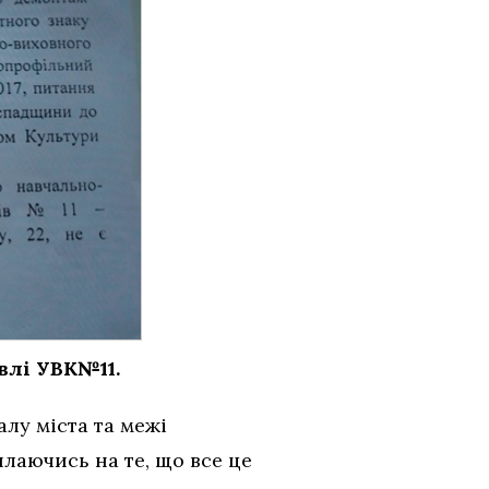
івлі УВК№11.
лу міста та межі
лаючись на те, що все це