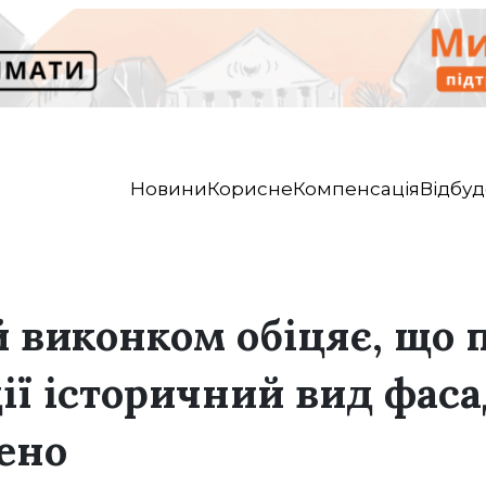
Новини
Корисне
Компенсація
Відбуд
 виконком обіцяє, що п
ії історичний вид фас
жено