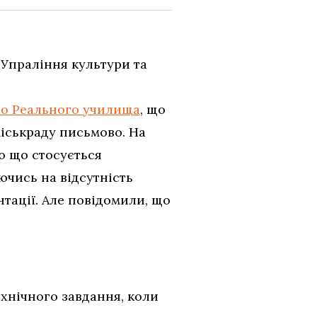
Упраління культури та
го Реального училища
, що
міськраду письмово. На
ю що стосується
ючись на відсутність
тації. Але повідомили, що
хнічного завдання, коли