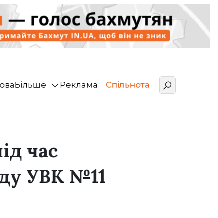
ова
Більше
Реклама
Спільнота
ід час
аду УВК №11