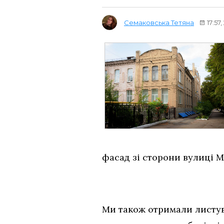
Семаковська Тетяна
17:57
фасад зі сторони вулиці 
Ми також отримали листув