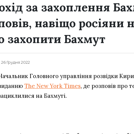
охід за захоплення Бах
повів, навіщо росіяни 
 захопити Бахмут
, 26 Грудня 2022
Начальник Головного управління розвідки Кири
виданню
The New York Times
, де розповів про т
зациклилися на Бахмуті.