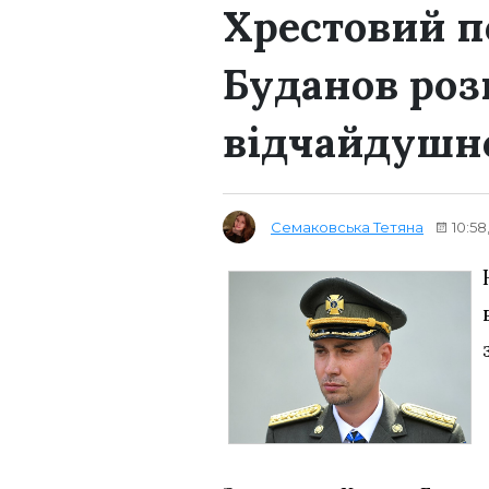
Хрестовий п
Буданов роз
відчайдушно
Семаковська Тетяна
10:58