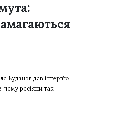
мута:
намагаються
ло Буданов дав інтерв’ю
е, чому росіяни так