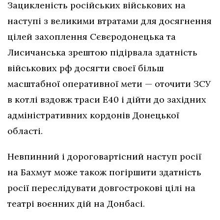
Зацикленість російських військових на
наступі з великими втратами для досягнення
цілей захоплення Сєвєродонецька та
Лисичанська зрештою підірвала здатність
військових рф досягти своєї більш
масштабної оперативної мети — оточити ЗСУ
в котлі вздовж траси Е40 і дійти до західних
адміністративних кордонів Донецької
області.
Невпинний і дороговартісний наступ росії
на Бахмут може також погіршити здатність
росії переслідувати довгострокові цілі на
театрі воєнних дій на Донбасі.