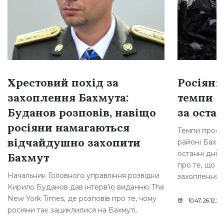
Хрестовий похід за
Росіяни
захоплення Бахмута:
темпи н
Буданов розповів, навіщо
за остан
росіяни намагаються
Темпи просув
відчайдушно захопити
районі Бахму
останні дні,
Бахмут
про те, що р
Начальник Головного управління розвідки
захоплення [
Кирило Буданов дав інтерв’ю виданню The
New York Times, де розповів про те, чому
10:47, 26.12.20
росіяни так зациклилися на Бахмуті.