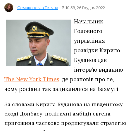
10:58, 26 Грудня 2022
Семаковська Тетяна
Начальник
Головного
управління
розвідки Кирило
Буданов дав
інтерв’ю виданню
The New York Times
, де розповів про те,
чому росіяни так зациклилися на Бахмуті.
За словами Кирила Буданова на південному
сході Донбасу, політичні амбіції євгена
пригожина частково продиктували стратегію