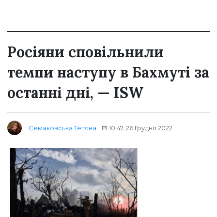
Росіяни сповільнили
темпи наступу в Бахмуті за
останні дні, — ISW
10:47, 26 Грудня 2022
Семаковська Тетяна