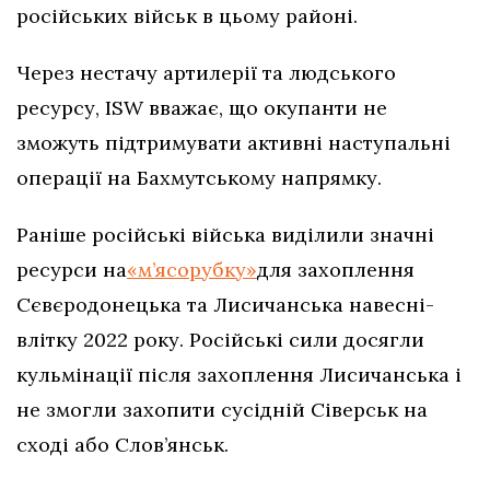
російських військ в цьому районі.
Через нестачу артилерії та людського
ресурсу, ISW вважає, що окупанти не
зможуть підтримувати активні наступальні
операції на Бахмутському напрямку.
Раніше російські війська виділили значні
ресурси на
«м’ясорубку»
для захоплення
Сєвєродонецька та Лисичанська навесні-
влітку 2022 року. Російські сили досягли
кульмінації після захоплення Лисичанська і
не змогли захопити сусідній Сіверськ на
сході або Слов’янськ.