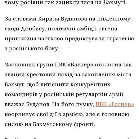
чому росіяни так зациклилися на Бахмуті.
За словами Кирила Буданова на південному
сході Донбасу, політичні амбіції євгена
пригожина частково продиктували стратегію
з російського боку.
Засновник групи ПВК «Вагнер» оголосив так
званий хрестовий похід за захоплення міста
Бахмут, щоб витіснити конкурентних
командирів у російській регулярній армії,
вважає Буданов. На його думку,
ПВК «Вагнер»
координує свої дії з армією, але є головною
силою на Бахмутському фронті.