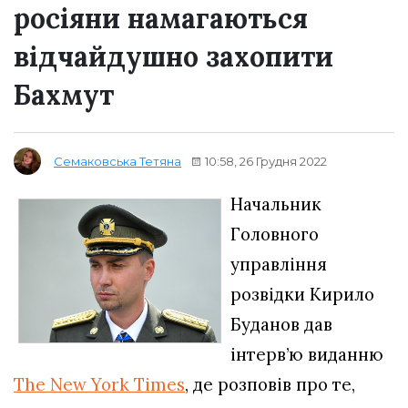
росіяни намагаються
відчайдушно захопити
Бахмут
10:58, 26 Грудня 2022
Семаковська Тетяна
Начальник
Головного
управління
розвідки Кирило
Буданов дав
інтерв’ю виданню
The New York Times
, де розповів про те,