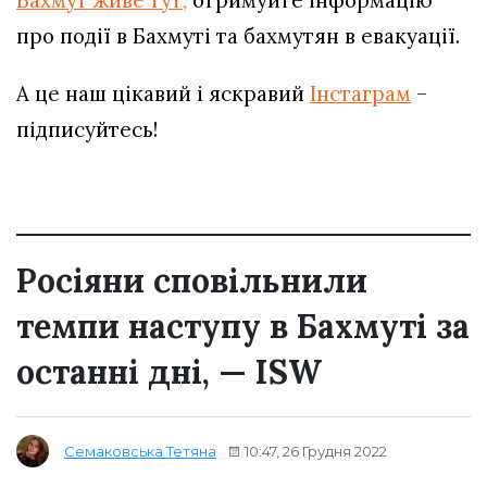
Бахмут живе тут,
отримуйте інформацію
про події в Бахмуті та бахмутян в евакуації.
А це наш цікавий і яскравий
Інстаграм
–
підписуйтесь!
Росіяни сповільнили
темпи наступу в Бахмуті за
останні дні, — ISW
10:47, 26 Грудня 2022
Семаковська Тетяна