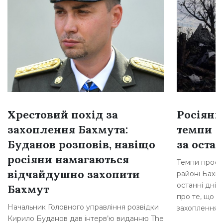
Хрестовий похід за
Росіяни
захоплення Бахмута:
темпи н
Буданов розповів, навіщо
за остан
росіяни намагаються
Темпи просув
відчайдушно захопити
районі Бахму
останні дні,
Бахмут
про те, що р
Начальник Головного управління розвідки
захоплення [
Кирило Буданов дав інтерв’ю виданню The