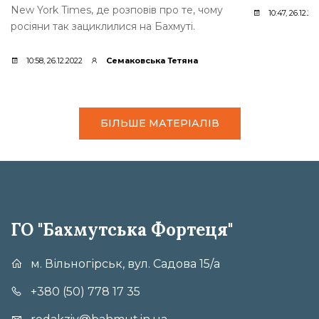
New York Times, де розповів про те, чому
10:47, 26.12.20
росіяни так зациклилися на Бахмуті.
10:58, 26.12.2022
Семаковська Тетяна
БІЛЬШЕ МАТЕРІАЛІВ
ГО "Бахмутська Фортеця"
м. Вільногірськ, вул. Садова 15/а
+380 (50) 778 17 35