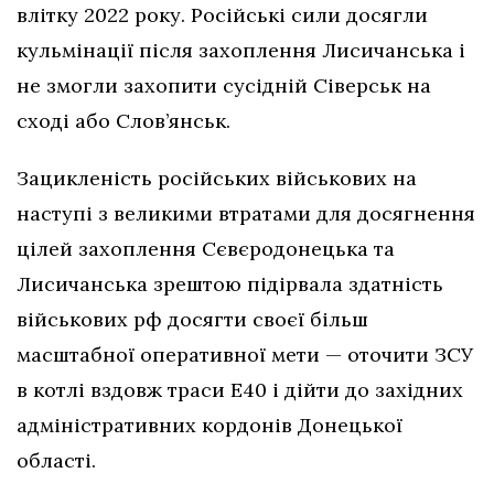
влітку 2022 року. Російські сили досягли
кульмінації після захоплення Лисичанська і
не змогли захопити сусідній Сіверськ на
сході або Слов’янськ.
Зацикленість російських військових на
наступі з великими втратами для досягнення
цілей захоплення Сєвєродонецька та
Лисичанська зрештою підірвала здатність
військових рф досягти своєї більш
масштабної оперативної мети — оточити ЗСУ
в котлі вздовж траси Е40 і дійти до західних
адміністративних кордонів Донецької
області.