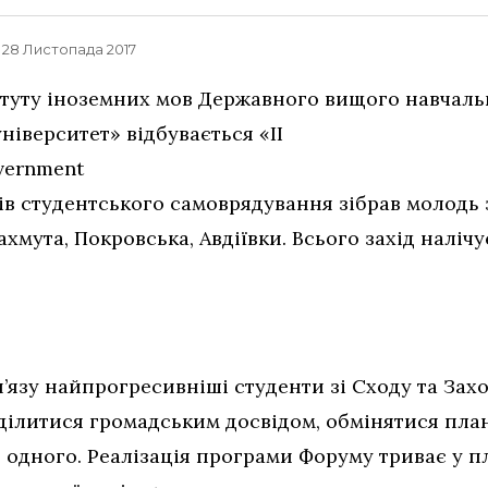
, 28 Листопада 2017
титуту іноземних мов Державного вищого навчал
ніверситет» відбувається «ІІ
vernment
в студентського самоврядування зібрав молодь з
хмута, Покровська, Авдіївки. Всього захід налічує
Ін’язу найпрогресивніші студенти зі Сходу та Зах
оділитися громадським досвідом, обмінятися пла
 одного. Реалізація програми Форуму триває у пл