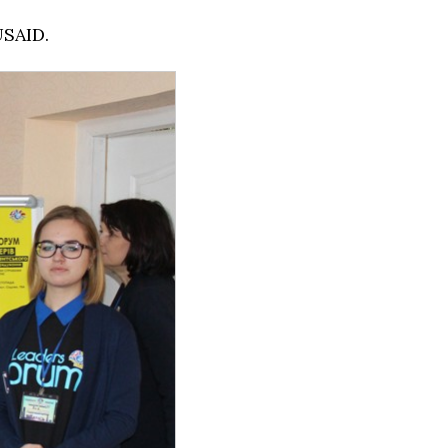
USAID
.