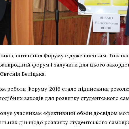
ників, потенціал Форуму є дуже високим. Тож на
жнародний форум і залучити для цього закордон
Євгенія Бєліцька.
м роботи Форуму-2016 стало підписання резолю
одібних заходів для розвитку студентського сам
онує учасникам ефективний обмін досвідом моло
ільних дій щодо розвитку студентського самовря