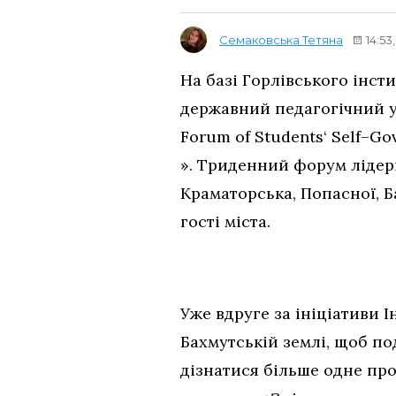
Семаковська Тетяна
14:53
На базі Горлівського інс
державний педагогічний у
Forum of Students
‘
Self
–
Go
». Триденний форум лідері
Краматорська, Попасної, Ба
гості міста.
Уже вдруге за ініціативи 
Бахмутській землі, щоб п
дізнатися більше одне про