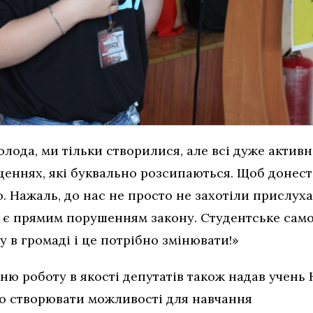
лода, ми тільки створилися, але всі дуже активн
еннях, які буквально розсипаються. Щоб донести
. Нажаль, до нас не просто не захотіли прислух
 є прямим порушенням закону. Студентське само
 в громаді і це потрібно змінювати!»
ню роботу в якості депутатів також надав учень
но створювати можливості для навчання