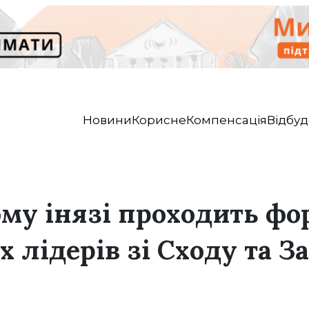
Новини
Корисне
Компенсація
Відбуд
ому інязі проходить ф
 лідерів зі Сходу та З