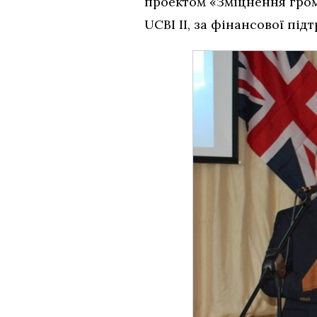
проектом «Зміцнення гро
UCBI
ІІ, за фінансової пі