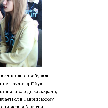
йактивніші спробували
ності аудиторії був
 ініціативою до міськради,
авчається в Таврійському
 спиралася б на три