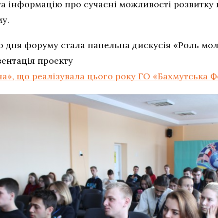
та інформацію про сучасні можливості розвитку 
му.
 дня форуму стала панельна дискусія «Роль молод
зентація проекту
», що реалізувала цього року ГО «Бахмутська Ф