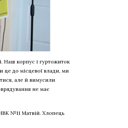
і. Наш корпус і гуртожиток
 це до місцевої влади, ми
атися, але й вимусили
врядування не має
 НВК №11 Матвій. Хлопець