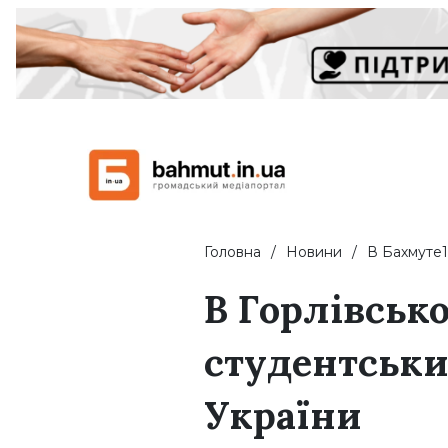
Головна
Новини
В Бахмуте1
В Горлівськ
студентських
України