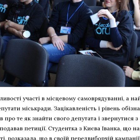
ивості участі в місцевому самоврядуванні, а на
епутати міськради. Зацікавленість і рівень обізна
 про те як знайти свого депутата і звернутися з
подавав петиції. Студентка з Києва Іванка, що н
і, розказала, що в своїй передвиборчій кампанії