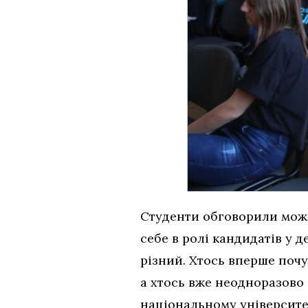
Студенти обговорили можл
себе в ролі кандидатів у д
різний. Хтось вперше почув
а хтось вже неодноразово 
національному університет