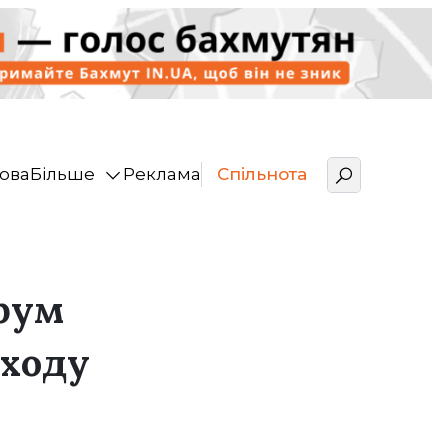
ова
Більше
Реклама
Спільнота
орум
аходу