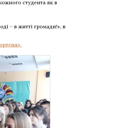
кожного студента як в
і – в житті громади!», в
ортеця».