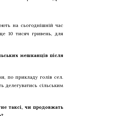
юють на сьогоднішній час
це 10 тисяч гривень, для
льських мешканців після
я, по прикладу голів сел.
уть делегуватись сільським
не таксі, чи продовжать
ю?