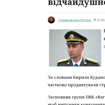
відчайдушно
Семаковська Тетяна
10:58
За словами Кирила Будано
частково продиктували стр
Засновник групи ПВК «Вагн
щоб витіснити конкурентни