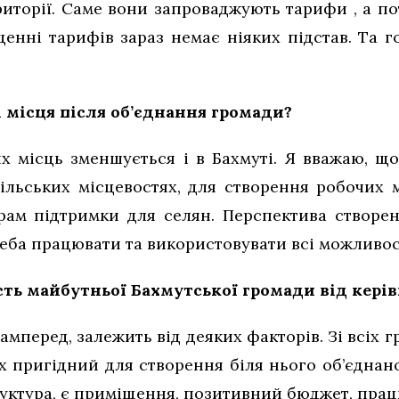
риторії. Саме вони запроваджують тарифи , а п
енні тарифів зараз немає ніяких підстав. Та 
і місця після об’єднання громади?
их місць зменшується і в Бахмуті. Я вважаю, що
ільських місцевостях, для створення робочих м
грам підтримки для селян. Перспектива створен
треба працювати та використовувати всі можливос
ть майбутньої Бахмутської громади від кері
мперед, залежить від деяких факторів. Зі всіх гр
х пригідний для створення біля нього об’єднан
руктура, є приміщення, позитивний бюджет, прац