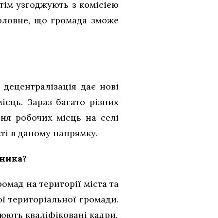
отім узгоджують з комісією
головне, що громада зможе
 децентралізація дає нові
ісць. Зараз багато різних
ня робочих місць на селі
ті в даному напрямку.
вника?
омад на території міста та
ої територіальної громади.
юють кваліфіковані кадри.