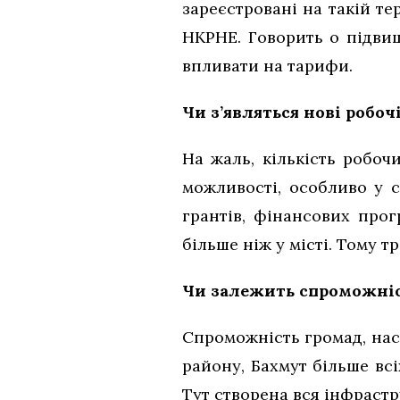
зареєстровані на такій те
НКРНЕ. Говорить о підвищ
впливати на тарифи.
Чи з’являться нові робоч
На жаль, кількість робоч
можливості, особливо у с
грантів, фінансових про
більше ніж у місті. Тому 
Чи залежить спроможніс
Спроможність громад, наса
району, Бахмут більше всі
Тут створена вся інфраст