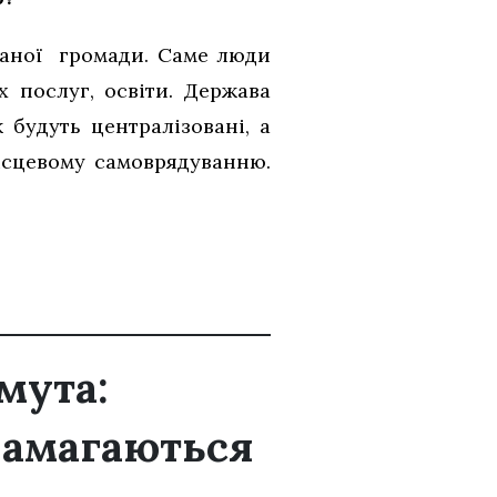
наної громади. Саме люди
 послуг, освіти. Держава
будуть централізовані, а
ісцевому самоврядуванню.
мута:
намагаються