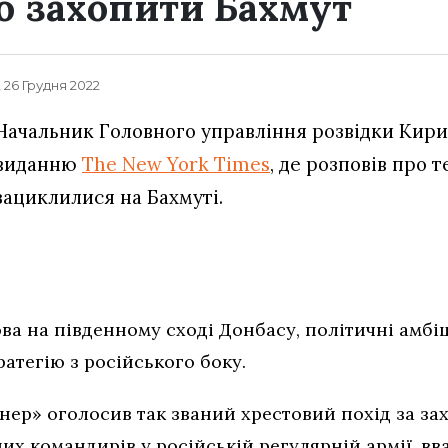
 захопити Бахмут
, 26 Грудня 2022
Начальник Головного управління розвідки Кири
виданню
The New York Times
, де розповів про т
зациклилися на Бахмуті.
ва на південному сході Донбасу, політичні амбі
атегію з російського боку.
ер» оголосив так званий хрестовий похід за зах
х командирів у російській регулярній армії, вв