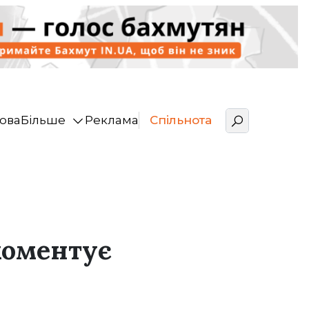
ова
Більше
Реклама
Спільнота
коментує