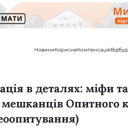
Новини
Корисне
Компенсація
Відбуд
ація в деталях: міфи та
 мешканців Опитного 
деоопитування)