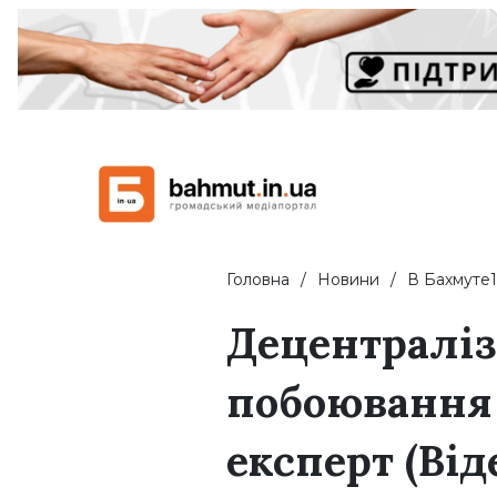
Головна
Новини
В Бахмуте1
Децентраліз
побоювання
експерт (Ві