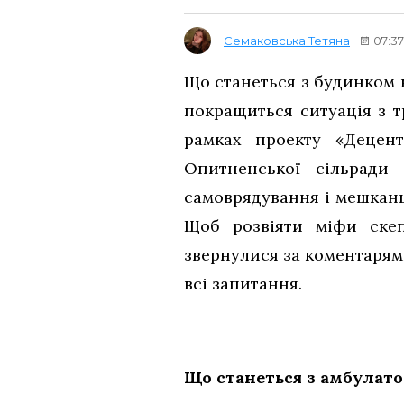
Семаковська Тетяна
07:37
Що станеться з будинком 
покращиться ситуація з 
рамках проекту «Децен
Опитненської сільради
самоврядування і мешканц
Щоб розвіяти міфи скеп
звернулися за коментарями
всі запитання.
Що станеться з амбулато