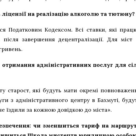
 ліцензії на реалізацію алкоголю та тютюну?
я Податковим Кодексом. Всі ставки, які прац
 після завершення децентралізації. Для міст 
 гривень.
 отримання адміністративних послуг для сі
 старост, які будуть мати окремі повноваженн
уги з адміністративного центру в Бахмуті, буд
е їздили за кожною довідкою до міста».
зпечення: чи зменшиться тариф на маршрут
алишиться Школа мистецтв юридичною особо