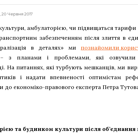
, 20 Червня 2017
культури, амбулаторією, чи підвищаться тарифи 
транспортним забезпеченням після злиття в єди
тралізація в деталях» ми
познайомили корис
 – з планами і проблемами, які озвучили
і. На питаннях, які турбують мешканців, ми ви
тиків і надати впевненості оптимістам рефо
 до економіко-правового експерта Петра Тутова
рією та будинком культури після об’єднання