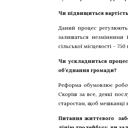
Чи підвищиться вартість
Даний процес регулюютьс
залишаться незмінними і
сільської місцевості – 750
Чи ускладниться процес
об’єднання громади?
Реформа обумовлює роботу
Скоріш за все, деякі посл
старостам, щоб мешканці н
Питання життєвого забе
лінію тролейбусу, чи з