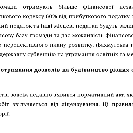
громади отримують більше фінансової неза
ткового кодексу 60% від прибуткового податку з
ний податок та інші місцеві податки будуть зал
нсову базу громади та дає можливість фінансово
до перспективного плану розвитку, (Бахмутська 
 державну субвенцію на утримання освітніх та м
отримання дозволів на будівництво різних о
тві зовсім недавно з’явився нормативний акт, 
робіт звільняється від ліцензування. Ці прави
рії.