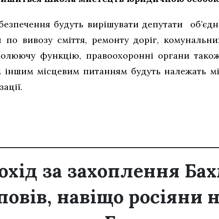
абезпечення будуть вирішувати депутати об’єд
 по вивозу сміття, ремонту доріг, комунальних
олюючу функцію, правоохоронні органи також 
м іншим місцевим питанням будуть належать м
ації.
охід за захоплення Бах
повів, навіщо росіяни 