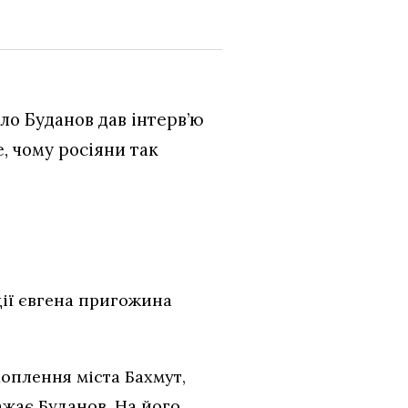
ло Буданов дав інтерв’ю
е, чому росіяни так
ції євгена пригожина
оплення міста Бахмут,
ажає Буданов. На його