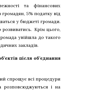
лежності та фінансових
 громадян, 5% податку від
ишаться у бюджеті громади.
 розвиватись. Крім цього,
громада увійшла до такого
едичних закладів.
б’єктів після об’єднання
який спрощує всі процедури
ла розповсюджуються і на