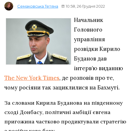
10:58, 26 Грудня 2022
Семаковська Тетяна
Начальник
Головного
управління
розвідки Кирило
Буданов дав
інтерв’ю виданню
The New York Times
, де розповів про те,
чому росіяни так зациклилися на Бахмуті.
За словами Кирила Буданова на південному
сході Донбасу, політичні амбіції євгена
пригожина частково продиктували стратегію
з російського боку.