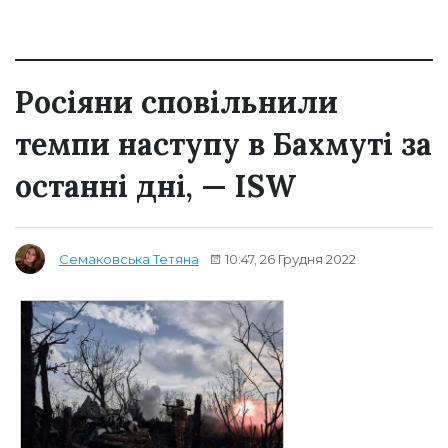
Росіяни сповільнили
темпи наступу в Бахмуті за
останні дні, — ISW
10:47, 26 Грудня 2022
Семаковська Тетяна