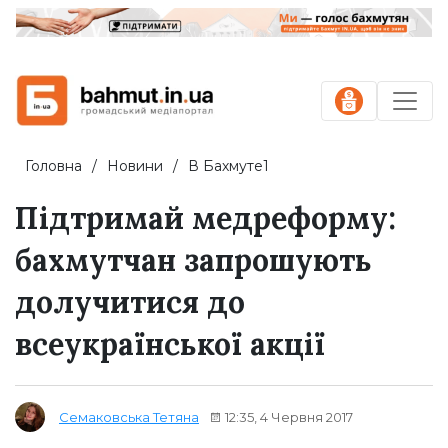
Головна
Новини
В Бахмуте1
Підтримай медреформу:
бахмутчан запрошують
долучитися до
всеукраїнської акції
12:35, 4 Червня 2017
Семаковська Тетяна