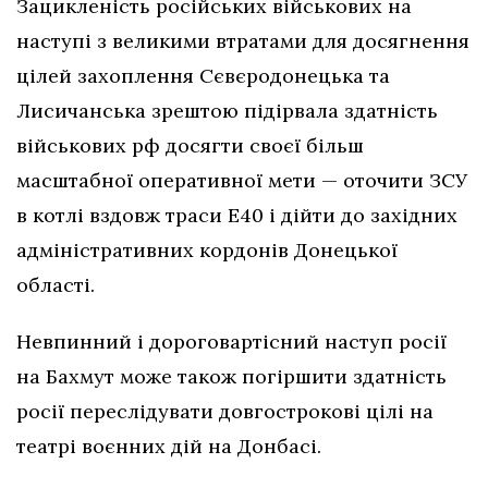
Зацикленість російських військових на
наступі з великими втратами для досягнення
цілей захоплення Сєвєродонецька та
Лисичанська зрештою підірвала здатність
військових рф досягти своєї більш
масштабної оперативної мети — оточити ЗСУ
в котлі вздовж траси Е40 і дійти до західних
адміністративних кордонів Донецької
області.
Невпинний і дороговартісний наступ росії
на Бахмут може також погіршити здатність
росії переслідувати довгострокові цілі на
театрі воєнних дій на Донбасі.