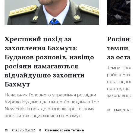
Хрестовий похід за
Росіяни
захоплення Бахмута:
темпи н
Буданов розповів, навіщо
за остан
росіяни намагаються
Темпи просув
відчайдушно захопити
районі Бахму
останні дні,
Бахмут
про те, що р
Начальник Головного управління розвідки
захоплення [
Кирило Буданов дав інтерв’ю виданню The
New York Times, де розповів про те, чому
10:47, 26.12.20
росіяни так зациклилися на Бахмуті.
10:58, 26.12.2022
Семаковська Тетяна