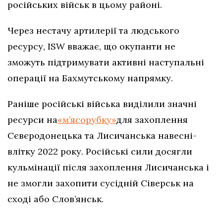
російських військ в цьому районі.
Через нестачу артилерії та людського
ресурсу, ISW вважає, що окупанти не
зможуть підтримувати активні наступальні
операції на Бахмутському напрямку.
Раніше російські війська виділили значні
ресурси на
«м’ясорубку»
для захоплення
Сєвєродонецька та Лисичанська навесні-
влітку 2022 року. Російські сили досягли
кульмінації після захоплення Лисичанська і
не змогли захопити сусідній Сіверськ на
сході або Слов’янськ.