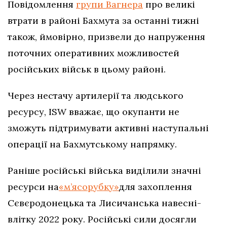
Повідомлення
групи Вагнера
про великі
втрати в районі Бахмута за останні тижні
також, ймовірно, призвели до напруження
поточних оперативних можливостей
російських військ в цьому районі.
Через нестачу артилерії та людського
ресурсу, ISW вважає, що окупанти не
зможуть підтримувати активні наступальні
операції на Бахмутському напрямку.
Раніше російські війська виділили значні
ресурси на
«м’ясорубку»
для захоплення
Сєвєродонецька та Лисичанська навесні-
влітку 2022 року. Російські сили досягли