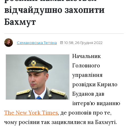
відчайдушно захопити
Бахмут
10:58, 26 Грудня 2022
Семаковська Тетяна
Начальник
Головного
управління
розвідки Кирило
Буданов дав
інтерв’ю виданню
The New York Times
, де розповів про те,
чому росіяни так зациклилися на Бахмуті.