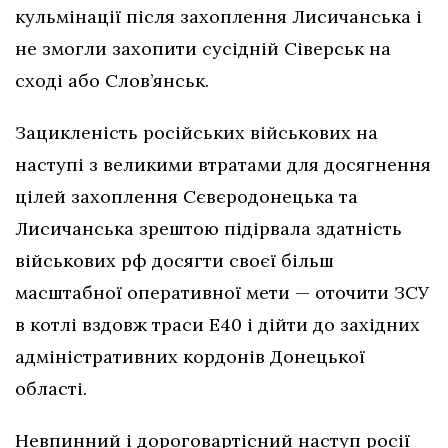
кульмінації після захоплення Лисичанська і
не змогли захопити сусідній Сіверськ на
сході або Слов’янськ.
Зацикленість російських військових на
наступі з великими втратами для досягнення
цілей захоплення Сєвєродонецька та
Лисичанська зрештою підірвала здатність
військових рф досягти своєї більш
масштабної оперативної мети — оточити ЗСУ
в котлі вздовж траси Е40 і дійти до західних
адміністративних кордонів Донецької
області.
Невпинний і дороговартісний наступ росії