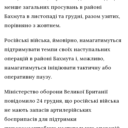
менше загальних просувань в районі
Бахмута в листопаді та грудні, разом узятих,
порівняно з жовтнем.
Російські війська, ймовірно, намагатимуться
підтримувати темпи своїх наступальних
операцій в районі Бахмута і, можливо,
намагатимуться ініціювати тактичну або
оперативну паузу.
Міністерство оборони Великої Британії
повідомило 24 грудня, що російські війська
не мають запасів артилерійських
боєприпасів для підтримки