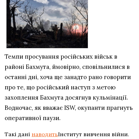
Темпи просування російських військ в
районі Бахмута, ймовірно, сповільнилися в
останні дні, хоча ще занадто рано говорити
про те, що російський наступ з метою
захоплення Бахмута досягнув кульмінації.
Водночас, як вважає ISW, окупанти прагнуть
оперативної паузи.
Такі дані
наводить
Інститут вивчення війни.