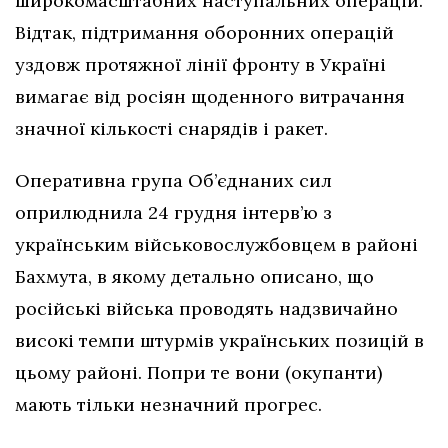
широкомасштабних наступальних операцій.
Відтак, підтримання оборонних операцій
уздовж протяжної лінії фронту в Україні
вимагає від росіян щоденного витрачання
значної кількості снарядів і ракет.
Оперативна група Об’єднаних сил
оприлюднила 24 грудня інтерв’ю з
українським військовослужбовцем в районі
Бахмута, в якому детально описано, що
російські війська проводять надзвичайно
високі темпи штурмів українських позицій в
цьому районі. Попри те вони (окупанти)
мають тільки незначний прогрес.