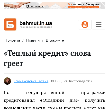
Головна
Новини
В Бахмуте1
«Теплый кредит» снова
греет
13:16, 30 Листопада 2016
Семаковська Тетяна
По государственной программе
кредитования «Ощадний дім» получить
возмещение части суммы кредита могут как