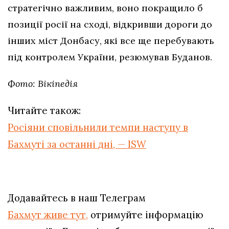
стратегічно важливим, воно покращило б
позиції росії на сході, відкривши дороги до
інших міст Донбасу, які все ще перебувають
під контролем України, резюмував Буданов.
Фото: Вікіпедія
Читайте також:
Росіяни сповільнили темпи наступу в
Бахмуті за останні дні, — ISW
Додавайтесь в наш Телеграм
Бахмут живе тут,
отримуйте інформацію