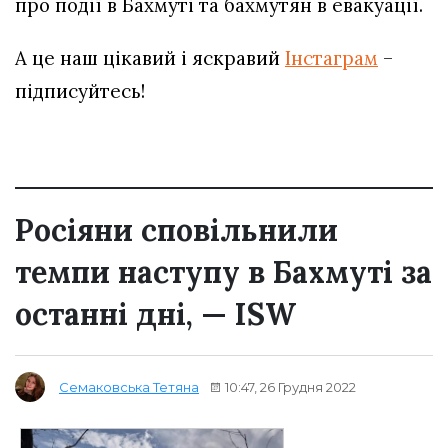
про події в Бахмуті та бахмутян в евакуації.
А це наш цікавий і яскравий
Інстаграм
–
підписуйтесь!
Росіяни сповільнили
темпи наступу в Бахмуті за
останні дні, — ISW
10:47, 26 Грудня 2022
Семаковська Тетяна