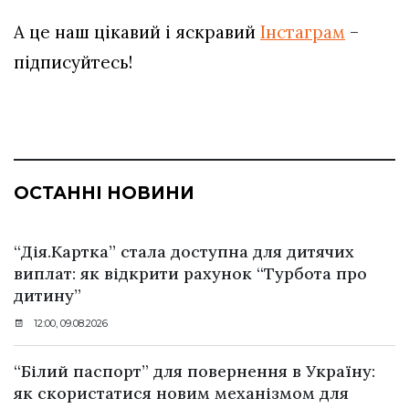
А це наш цікавий і яскравий
Інстаграм
–
підписуйтесь!
ОСТАННІ НОВИНИ
“Дія.Картка” стала доступна для дитячих
виплат: як відкрити рахунок “Турбота про
дитину”
12:00, 09.08.2026
“Білий паспорт” для повернення в Україну:
як скористатися новим механізмом для