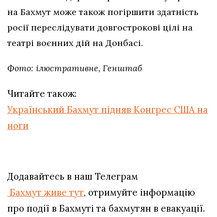
на Бахмут може також погіршити здатність
росії переслідувати довгострокові цілі на
театрі воєнних дій на Донбасі.
Фото: ілюстративне, Генштаб
Читайте також:
Український Бахмут підняв Конгрес США на
ноги
Додавайтесь в наш Телеграм
Бахмут живе тут
, отримуйте інформацію
про події в Бахмуті та бахмутян в евакуації.