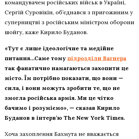
командувачем російських військ в Україні,
Сергій Суровікін, об’єднався з пригожиним у
суперництві з російським міністром оборони
шойгу, каже Кирило Буданов.
«Тут є лише ідеологічне та медійне
питання…Саме тому
підрозділи Вагнера
так фанатично намагаються захопити це
місто. Їм потрібно показати, що вони —
сила, і вони можуть зробити те, що не
змогла російська армія. Ми це чітко
бачимо і розуміємо», — сказав Кирило
Буданов в інтерв’ю The New York Times.
Хоча захоплення Бахмута не вважається