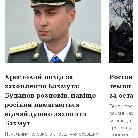
Хрестовий похід за
Росіяни
захоплення Бахмута:
темпи н
Буданов розповів, навіщо
за остан
росіяни намагаються
Темпи просув
відчайдушно захопити
районі Бахму
останні дні,
Бахмут
про те, що р
Начальник Головного управління розвідки
захоплення [