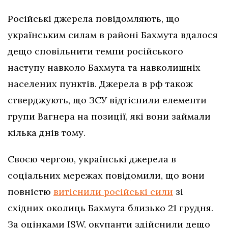
Російські джерела повідомляють, що
українським силам в районі Бахмута вдалося
дещо сповільнити темпи російського
наступу навколо Бахмута та навколишніх
населених пунктів. Джерела в рф також
стверджують, що ЗСУ відтіснили елементи
групи Вагнера на позиції, які вони займали
кілька днів тому.
Своєю чергою, українські джерела в
соціальних мережах повідомили, що вони
повністю
витіснили російські сили
зі
східних околиць Бахмута близько 21 грудня.
За оцінками ISW, окупанти здійснили дещо