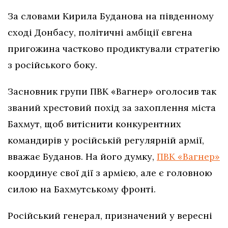
За словами Кирила Буданова на південному
сході Донбасу, політичні амбіції євгена
пригожина частково продиктували стратегію
з російського боку.
Засновник групи ПВК «Вагнер» оголосив так
званий хрестовий похід за захоплення міста
Бахмут, щоб витіснити конкурентних
командирів у російській регулярній армії,
вважає Буданов. На його думку,
ПВК «Вагнер»
координує свої дії з армією, але є головною
силою на Бахмутському фронті.
Російський генерал, призначений у вересні