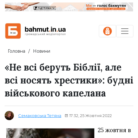
Головна
Новини
«‎Не всі беруть Біблії, але
всі носять хрестики»: будні
військового капелана
17:32, 25 Жовтня 2022
Семаковська Тетяна
25 жовтня в