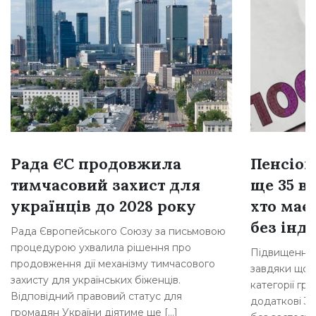
Рада ЄС продовжила
Пенсіон
тимчасовий захист для
ще 35 ві
українців до 2028 року
хто має
без інде
Рада Європейського Союзу за письмовою
процедурою ухвалила рішення про
Підвищення 
продовження дії механізму тимчасового
завдяки щорі
захисту для українських біженців.
категорії гр
Відповідний правовий статус для
додаткові 35
громадян України діятиме ще […]