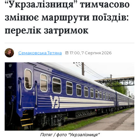
“Укрзалізниця” тимчасово
змінює маршрути поїздів:
перелік затримок
17:00, 7 Серпня 2026
Семаковська Тетяна
Потяг / фото “Укрзалізниця”