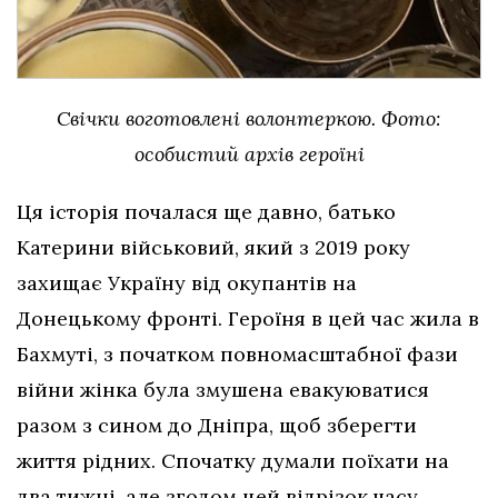
Свічки воготовлені волонтеркою. Фото:
особистий архів героїні
Ця історія почалася ще давно, батько
Катерини військовий, який з 2019 року
захищає Україну від окупантів на
Донецькому фронті. Героїня в цей час жила в
Бахмуті, з початком повномасштабної фази
війни жінка була змушена евакуюватися
разом з сином до Дніпра, щоб зберегти
життя рідних. Спочатку думали поїхати на
два тижні, але згодом цей відрізок часу