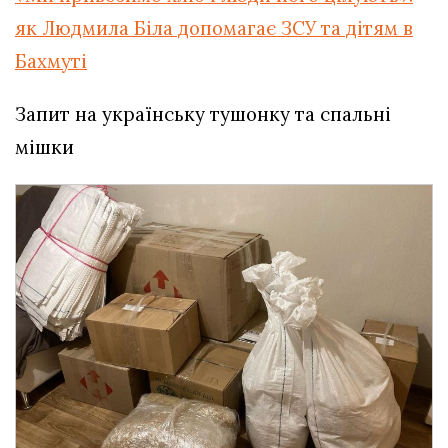
як Людмила Біла допомагає ЗСУ та дітям в
Бахмуті
Запит на українську тушонку та спальні
мішки