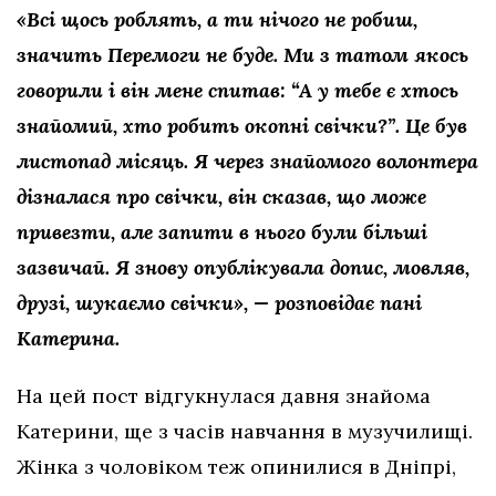
«Всі щось роблять, а ти нічого не робиш,
значить Перемоги не буде. Ми з татом якось
говорили і він мене спитав: “А у тебе є хтось
знайомий, хто робить окопні свічки?”. Це був
листопад місяць. Я через знайомого волонтера
дізналася про свічки, він сказав, що може
привезти, але запити в нього були більші
зазвичай. Я знову опублікувала допис, мовляв,
друзі, шукаємо свічки», — розповідає пані
Катерина.
На цей пост відгукнулася давня знайома
Катерини, ще з часів навчання в музучилищі.
Жінка з чоловіком теж опинилися в Дніпрі,