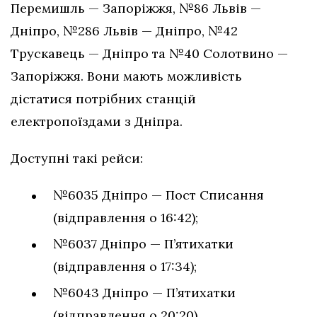
Перемишль — Запоріжжя, №86 Львів —
Дніпро, №286 Львів — Дніпро, №42
Трускавець — Дніпро та №40 Солотвино —
Запоріжжя. Вони мають можливість
дістатися потрібних станцій
електропоїздами з Дніпра.
Доступні такі рейси:
№6035 Дніпро — Пост Списання
(відправлення о 16:42);
№6037 Дніпро — П’ятихатки
(відправлення о 17:34);
№6043 Дніпро — П’ятихатки
(відправлення о 20:20).