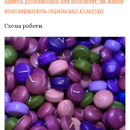
Шиють розпашонки для немовлят: як жінки
популяризують українську культуру
Схема роботи