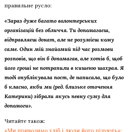
правильне русло:
«Зараз дуже багато волонтерських
організацій без обличчя. Ти допомагаєш,
відправляєш донат, але не розумієш кому
саме. Один мій знайомий під час розмови
розповів, що він б допомагав, але хотів б, щоб
його гроші не потрапили в кишеню шахрая. Я
тоді опублікувала пост, де написала, що було
б класно, якби ми (ред. близьке оточення
Катерини) зібрали якусь певну суму для
допомоги».
Читайте також:
«Ми привозимо хліб і люди його цілують»: