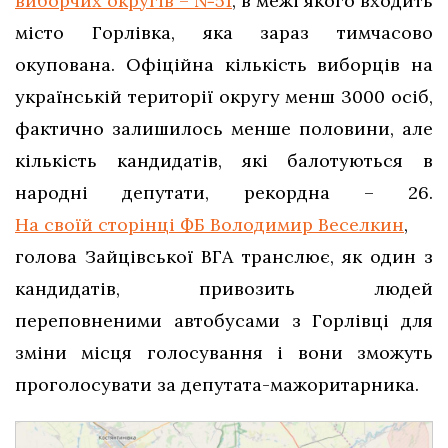
виборчих округів – №51
, в межі якого входить
місто Горлівка, яка зараз тимчасово
окупована. Офіційна кількість виборців на
українській території округу менш 3000 осіб,
фактично залишилось менше половини, але
кількість кандидатів, які балотуються в
народні депутати, рекордна – 26.
На своїй сторінці ФБ Володимир Веселкин
,
голова Зайцівської ВГА транслює, як один з
кандидатів, привозить людей
переповненими автобусами з Горлівці для
зміни місця голосування і вони зможуть
проголосувати за депутата-мажоритарника.