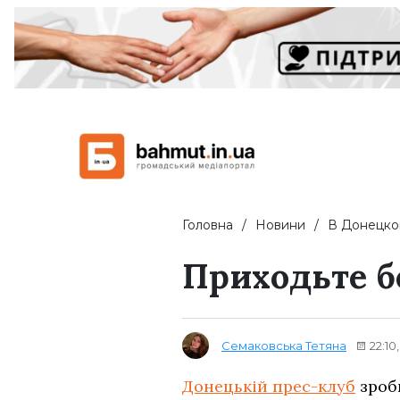
Головна
Новини
В Донецко
Приходьте б
Семаковська Тетяна
22:10
Донецькій прес-клуб
зроби