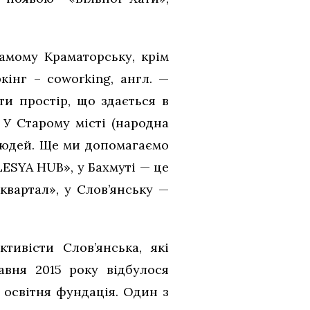
самому Краматорську, крім
інг – coworking, англ. —
и простір, що здається в
 У Старому місті (народна
 людей. Ще ми допомагаємо
LESYA HUB», у Бахмуті — це
квартал», у Слов’янську —
тивісти Слов’янська, які
авня 2015 року відбулося
 освітня фундація. Один з