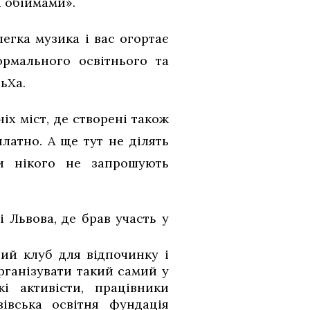
а обіймами».
легка музика і вас огортає
рмального освітнього та
ьХа.
іх міст, де створені також
латно. А ще тут не ділять
ди нікого не запрошують
 Львова, де брав участь у
ий клуб для відпочинку і
організувати такий самий у
і активісти, працівники
івська освітня фундація