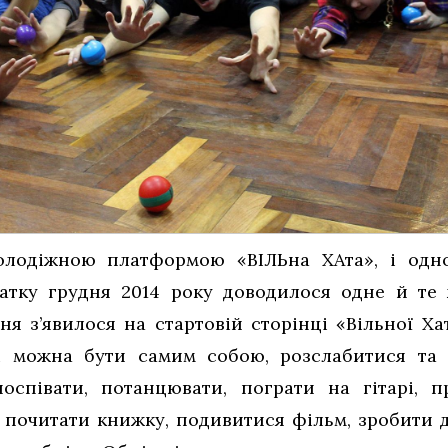
олодіжною платформою «ВІЛЬна ХАта», і одном
атку грудня 2014 року доводилося одне й те
ня з’явилося на стартовій сторінці «Вільної Х
ті можна бути самим собою, розслабитися та 
оспівати, потанцювати, пограти на гітарі, п
, почитати книжку, подивитися фільм, зробити 