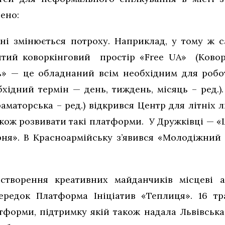
нено:
іоні змінюється потроху. Наприклад, у тому ж 
ритий коворкінговий простір «Free UA» (Коворк
» — це обладнаний всім необхідним для робот
хідний термін — день, тиждень, місяць – ред.).
раматорська – ред.) відкрився Центр для літніх
акож розвивати такі платформи. У Дружківці — «
ня». В Красноармійську з’явився «Молодіжний 
творення креативних майданчиків місцеві ак
ередок Платформа Ініціатив «Теплиця». 16 тр
тформи, підтримку якій також надала Львівська