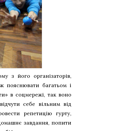
у з його організаторів,
 ж пояснювати багатьом і
ати» в соцмережі, так воно
відчути себе вільним від
ровести репетицію гурту,
домашнє завдання, попити