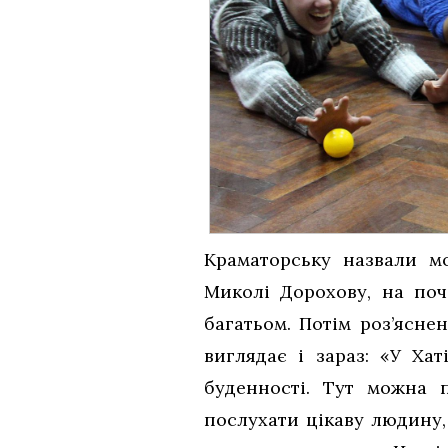
Краматорську назвали м
Миколі Дорохову, на поч
багатьом. Потім роз’яснен
виглядає і зараз: «У Ха
буденності. Тут можна п
послухати цікаву людину