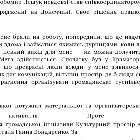
юбомир Лещук невдовзі став співкоординатором
дрядженні на Донеччині. Своє рішення працю
мене брали на роботу, попередили, що це надо
и вдома і займатися якимись дурницями, коли в
ий певний вихід для мене – як можна долучити
Мета здійснюється. Спочатку був у Краматорс
я, що прекрасні люди всюди, у мене з’явилося 
 для комунікацій, вільний простір, де б люди с
прагнення організувати громадянське суспільс
акої потужної матеріальної та організаторськ
их активістів. П
я громадської ініціативи Культурний простір 
тала Ганна Бондаренко. За