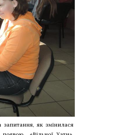
 запитання, як змінилася
 появою «Вільної Хати»,