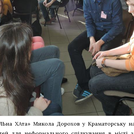
ЛЬна ХАта» Микола Дорохов у Краматорську на
тей для неформального спілкування в місті з