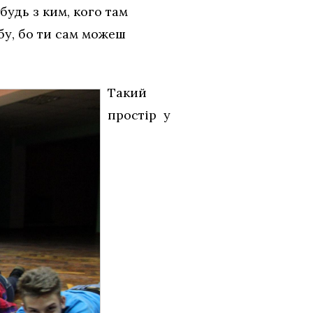
будь з ким, кого там
бу, бо ти сам можеш
Такий
простір у