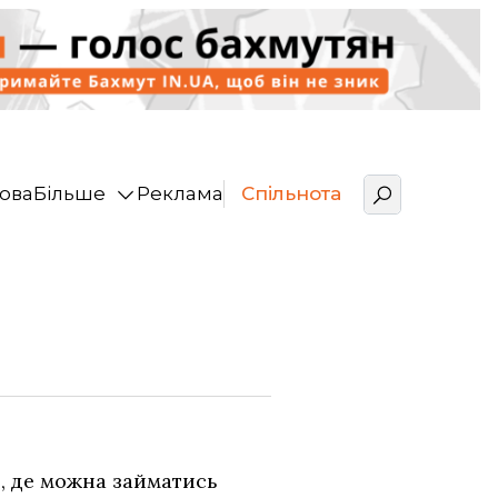
ова
Більше
Реклама
Спільнота
, де можна займатись