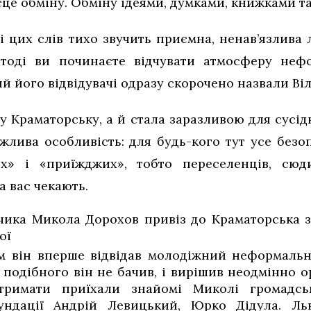
сце обміну. Обміну ідеями, думками, книжками т
і цих слів тихо звучить приємна, ненав’язлива 
 тоді ви починаєте відчувати атмосферу нефо
й його відвідувачі одразу скорочено назвали Віл
у Краматорську, а й стала заразливою для сусідн
жлива особливість: для будь-кого тут усе безоп
вих» і «приїжджих», тобто переселенців, сю
а вас чекають.
ика Микола Дорохов привіз до Краматорська зі
ьої
Там він вперше відвідав молодіжний неформальн
 подібного він не бачив, і вирішив неодмінно 
тримати приїхали знайомі Миколі громадськ
ундації Андрій Левицький, Юрко Дідула. Льв