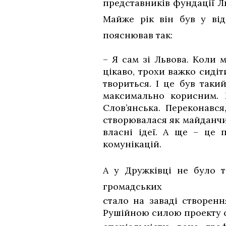
представників фундації Л
Майже рік він був у ві
пояснював так:
– Я сам зі Львова. Коли 
цікаво, трохи важко сидіт
твориться. І це був так
максимально корисним. 
Слов’янська. Переконавс
створювалася як майданчик
власні ідеї. А ще – це 
комунікацій.
А у Дружківці не було т
громадськ
стало на заваді створенн
Рушійною силою проекту с