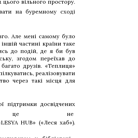
 цього вільного простору.
вати на буремному сході
вго. Але мені самому було
 іншій частині країни таке
сь до подій, де я би був
ьку, згодом переїхав до
багато друзів. «Теплиця»
пілкуватись, реалізовувати
тво через такі місця для
ої підтримки досвідчених
роте це не
«LESYA HUB» («Леся хаб»).