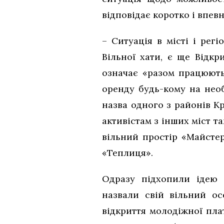
відповідає коротко і впев
– Ситуація в місті і рег
Вільної хати, є ще Відк
означає «разом працюють
оренду будь-кому на необ
назва одного з районів К
активістам з інших міст т
вільний простір «Майстер
«Теплиця».
Одразу підхопили ідею с
назвали свій вільний ос
відкриття молодіжної пла