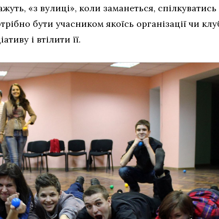
ажуть, «з вулиці», коли заманеться, спілкуватись 
отрібно бути учасником якоїсь організації чи клу
ативу і втілити її.