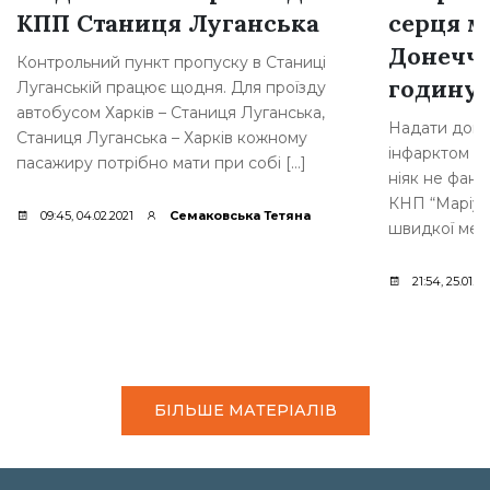
КПП Станиця Луганська
серця 
Донеччи
Контрольний пункт пропуску в Станиці
годину
Луганській працює щодня. Для проїзду
автобусом Харків – Станиця Луганська,
Надати допо
Станиця Луганська – Харків кожному
інфарктом мі
пасажиру потрібно мати при собі […]
ніяк не фант
КНП “Маріупо
09:45, 04.02.2021
Семаковська Тетяна
швидкої меди
21:54, 25.01.20
БІЛЬШЕ МАТЕРІАЛІВ