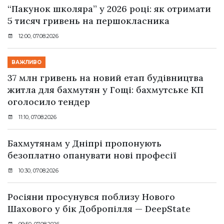
“Пакунок школяра” у 2026 році: як отримати
5 тисяч гривень на першокласника
12:00, 07.08.2026
ВАЖЛИВО
37 млн гривень на новий етап будівництва
житла для бахмутян у Гощі: бахмутське КП
оголосило тендер
11:10, 07.08.2026
Бахмутянам у Дніпрі пропонують
безоплатно опанувати нові професії
10:30, 07.08.2026
Росіяни просунувся поблизу Нового
Шахового у бік Добропілля — DeepState