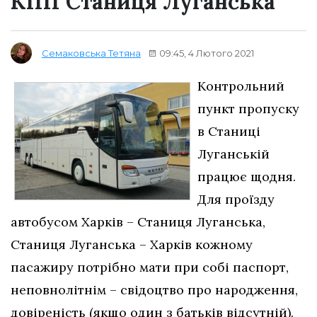
КПП Станиця Луганська
09:45, 4 Лютого 2021
Семаковська Тетяна
Контрольний
пункт пропуску
в Станиці
Луганській
працює щодня.
Для проїзду
автобусом Харків – Станиця Луганська,
Станиця Луганська – Харків кожному
пасажиру потрібно мати при собі паспорт,
неповнолітнім – свідоцтво про народження,
довіреність (якщо один з батьків відсутній).