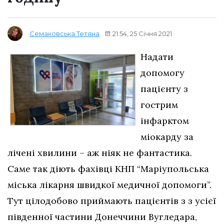
21:54, 25 Січня 2021
Семаковська Тетяна
Надати
допомогу
пацієнту з
гострим
інфарктом
міокарду за
лічені хвилини – аж ніяк не фантастика.
Саме так діють фахівці КНП “Маріупольська
міська лікарня швидкої медичної допомоги”.
Тут цілодобово приймають пацієнтів з з усієї
південної частини Донеччини Вугледара,