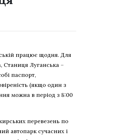
ській працює щодня. Для
, Станиця Луганська –
обі паспорт,
віреність (якщо один з
ння можна в період з 8:00
ажирських перевезень по
сний автопарк сучасних і