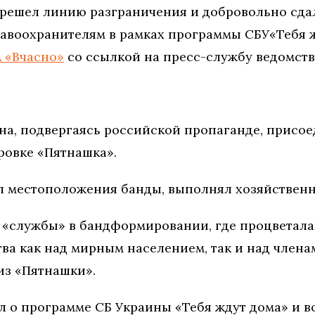
решел линию разграничения и добровольно сда
авоохранителям в рамках программы СБУ«Тебя ж
 «Вчасно»
со ссылкой на пресс-службу ведомств
ина, подвергаясь российской пропаганде, присо
ровке «Пятнашка».
л местоположения банды, выполнял хозяйственн
 «службы» в бандформировании, где процветала
тва как над мирным населением, так и над член
из «Пятнашки».
л о программе СБ Украины «Тебя ждут дома» и в