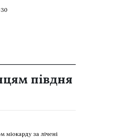
30
нцям півдня
м міокарду за лічені