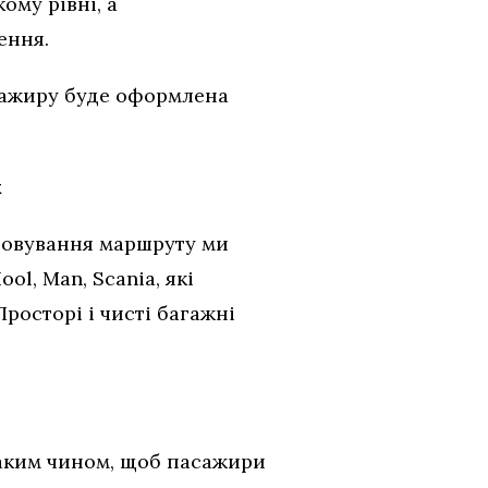
ому рівні, а
ення.
асажиру буде оформлена
к
говування маршруту ми
ol, Man, Scania, які
росторі і чисті багажні
аким чином, щоб пасажири