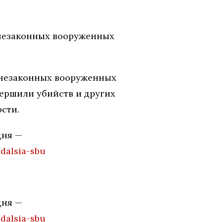
 незаконных вооруженных
и незаконных вооруженных
вершили убийств и других
сти.
дня —
dalsia-sbu
дня —
dalsia-sbu