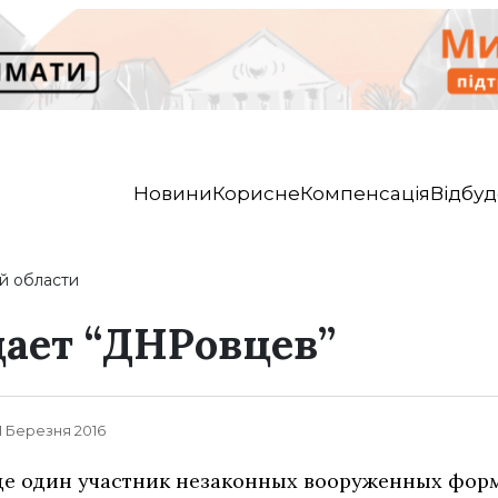
Новини
Корисне
Компенсація
Відбуд
й области
ает “ДНРовцев”
, 1 Березня 2016
е один участник незаконных вооруженных фор