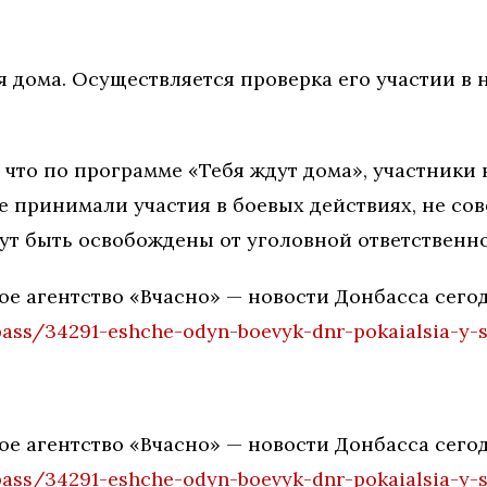
 дома. Осуществляется проверка его участии в
 что по программе «Тебя ждут дома», участник
 принимали участия в боевых действиях, не со
ут быть освобождены от уголовной ответственно
е агентство «Вчасно» — новости Донбасса сего
ass/34291-eshche-odyn-boevyk-dnr-pokaialsia-y-s
е агентство «Вчасно» — новости Донбасса сего
ass/34291-eshche-odyn-boevyk-dnr-pokaialsia-y-s