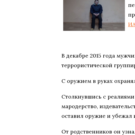
пе
пр
ИА
В декабре 2015 года мужч
террористической группи
С оружием в руках охраня
Столкнувшись с реалиями
мародерство, издевательс
оставил оружие и убежал 
От родственников он узна