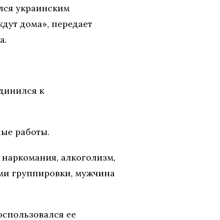
лся украинским
дут дома», передает
а.
единился к
ые работы.
 наркомания, алкоголизм,
ами группировки, мужчина
оспользовался ее