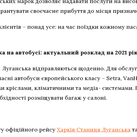
ських марок дозволяє надавати послуги на висок
арантувати своєчасне прибуття до місця признач
клієнтів – понад усе: на час поїздки кожному п
а на автобусі: актуальний розклад на 2021 рі
я Луганська відправляються щоденно. Для обслу
сні автобуси європейського класу – Setra, VanHo
 кріслами, кліматичними та медіа- системами. П
обхідності розміщувати багаж у салоні.
ту офіційного рейсу
Харків Станиця Луганська
т