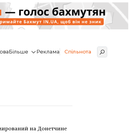
ова
Більше
Реклама
Спільнота
мирований на Донетчине