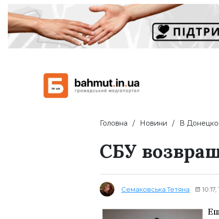
Головна
Новини
В Донецко
СБУ возвращ
Семаковська Тетяна
10:17
Ещ