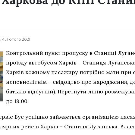
, 4 Лютого 2021
Контрольний пункт пропуску в Станиці Луган
проїзду автобусом Харків – Станиця Луганська
Харків кожному пасажиру потрібно мати при с
неповнолітнім – свідоцтво про народження, до
батьків відсутній). Перетнути лінію розмежува
до 18:00.
Сервіс Бус успішно займається організацією пас
гулярних рейсів Харків – Станиця Луганська. Вла