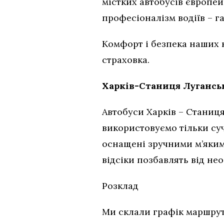
містких автобусів європей
професіоналізм водіїв – г
Комфорт і безпека наших 
страховка.
Харків-Станиця Луганськ
Автобуси Харків – Станиц
використовуємо тільки суча
оснащені зручними м’якими
відсіки позбавлять від не
Розклад
Ми склали графік маршру