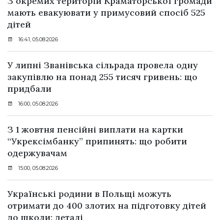
З окремих територій Краматорської громади
мають евакуювати у примусовий спосіб 525
дітей
16:41, 05.08.2026
У липні Званівська сільрада провела одну
закупівлю на понад 255 тисяч гривень: що
придбали
16:00, 05.08.2026
З 1 жовтня пенсійні виплати на картки
“Укрексімбанку” припинять: що робити
одержувачам
15:00, 05.08.2026
Українські родини в Польщі можуть
отримати до 400 злотих на підготовку дітей
до школи: деталі