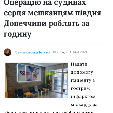
Операцію на судинах
серця мешканцям півдня
Донеччини роблять за
годину
21:54, 25 Січня 2021
Семаковська Тетяна
Надати
допомогу
пацієнту з
гострим
інфарктом
міокарду за
лічені хвилини – аж ніяк не фантастика.