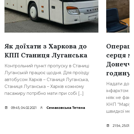
Як доїхати з Харкова до
Операці
КПП Станиця Луганська
серця 
Донеччи
Контрольний пункт пропуску в Станиці
годину
Луганській працює щодня. Для проїзду
автобусом Харків – Станиця Луганська,
Надати допо
Станиця Луганська – Харків кожному
інфарктом мі
пасажиру потрібно мати при собі […]
ніяк не фант
КНП “Маріупо
09:45, 04.02.2021
Семаковська Тетяна
швидкої меди
21:54, 25.01.20