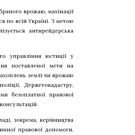
браного врожаю, махінації
я по всій Україні. З метою
ізується антирейдерська
ого управління юстиції у
ння поставленої мети на
ахоплень землі чи врожаю
оліції, Держгеокадастру,
еми безоплатної правової
консультацій.
аді, зокрема, керівництва
инної правової допомоги,