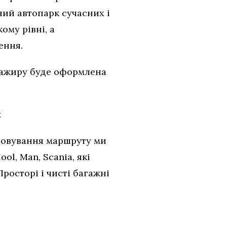
сний автопарк сучасних і
ому рівні, а
ення.
асажиру буде оформлена
к
говування маршруту ми
ol, Man, Scania, які
росторі і чисті багажні