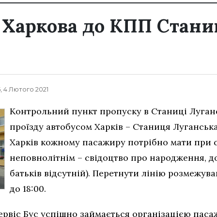
з Харкова до КПП Стан
, 4 Лютого 2021
Контрольний пункт пропуску в Станиці Луган
проїзду автобусом Харків – Станиця Луганська
Харків кожному пасажиру потрібно мати при с
неповнолітнім – свідоцтво про народження, до
батьків відсутній). Перетнути лінію розмежува
до 18:00.
Сервіс Бус успішно займається організацією пас