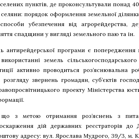
аселених пунктів, де проконсультували понад 4
 селяни: порядок оформлення земельної ділянки
 способи убезпечення від агрорейдерства, де
яття спадщини у вигляді земельного паю та ін.
ь антирейдерської програми є попередження к
використанні земель сільськогосподарського
иції активно проводиться роз’яснювальна ро
с розгляду звернень громадян, суб’єктів госпо
равопросвітницького проекту Міністерства юсти
формації.
, що з метою отримання роз’яснень з питан
, оскарження дій державних реєстраторів до 
штову адресу: вул. Ярослава Мудрого, 39/3, м.