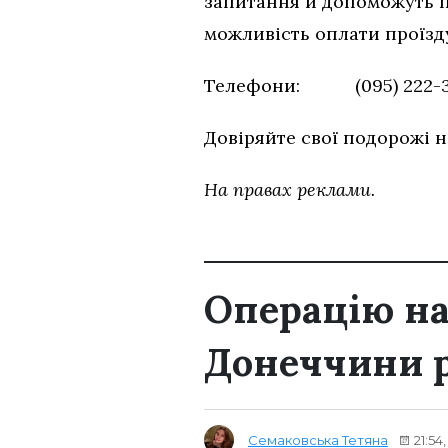
запитання й допоможуть п
можливість оплати проїзд
Телефони: (095) 222
Довіряйте свої подорожі н
На правах реклами.
Операцію на
Донеччини р
Семаковська Тетяна
21:54,