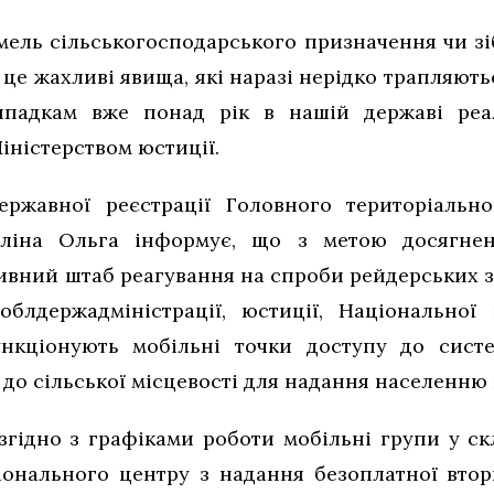
мель сільськогосподарського призначення чи зі
це жахливі явища, які наразі нерідко трапляютьс
ипадкам вже понад рік в нашій державі реал
іністерством юстиції.
ержавної реєстрації Головного територіальн
уліна Ольга інформує, що з метою досягне
ивний штаб реагування на спроби рейдерських з
облдержадміністрації, юстиції, Національної п
ункціонують мобільні точки доступу до сист
до сільської місцевості для надання населенню 
гідно з графіками роботи мобільні групи у скл
гіонального центру з надання безоплатної втор