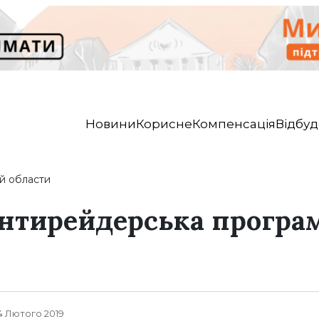
Новини
Корисне
Компенсація
Відбуд
й области
нтирейдерська програ
, 4 Лютого 2019