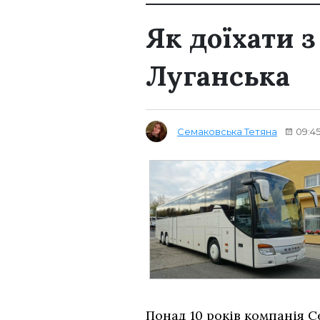
Як доїхати 
Луганська
Семаковська Тетяна
09:45
Понад 10 років компанія 