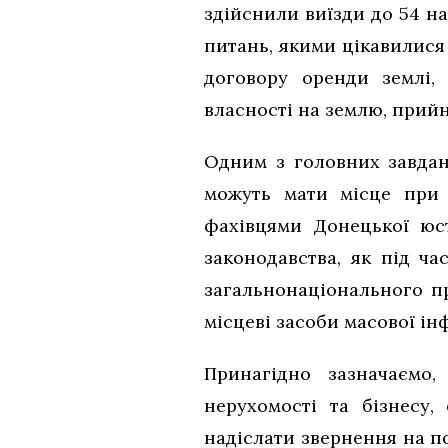
здійснили виїзди до 54 н
питань, якими цікавилися
договору оренди землі,
власності на землю, прийн
Одним з головних завдан
можуть мати місце при 
фахівцями Донецької юст
законодавства, як під ча
загальнонаціонального п
місцеві засоби масової ін
Принагідно зазначаємо
нерухомості та бізнесу
надіслати звернення на по