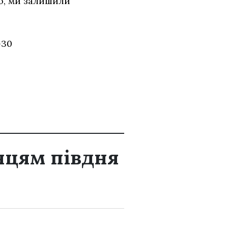
го, ми залишили
30
нцям півдня