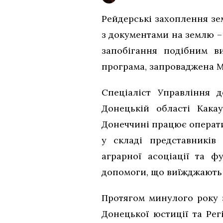
Рейдерські захоплення зе
з документами на землю – 
запобігання подібним в
програма, запроваджена М
Спеціаліст Управління д
Донецькій області Кака
Донеччині працює операт
у складі представників 
аграрної асоціації та ф
допомоги, що виїжджають 
Протягом минулого року з
Донецької юстиції та Ре