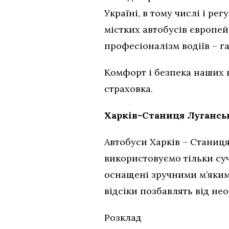
Україні, в тому числі і ре
містких автобусів європей
професіоналізм водіїв – г
Комфорт і безпека наших 
страховка.
Харків-Станиця Луганськ
Автобуси Харків – Станиц
використовуємо тільки суча
оснащені зручними м’якими
відсіки позбавлять від не
Розклад