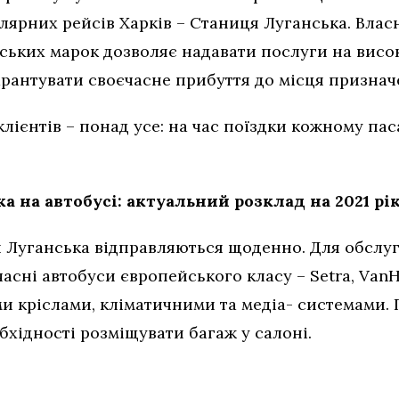
гулярних рейсів Харків – Станиця Луганська. Вла
ських марок дозволяє надавати послуги на висок
арантувати своєчасне прибуття до місця признач
клієнтів – понад усе: на час поїздки кожному п
а на автобусі: актуальний розклад на 2021 рі
я Луганська відправляються щоденно. Для обслу
сні автобуси європейського класу – Setra, VanHo
 кріслами, кліматичними та медіа- системами. П
обхідності розміщувати багаж у салоні.