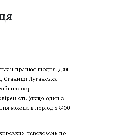
иця
ській працює щодня. Для
, Станиця Луганська –
обі паспорт,
віреність (якщо один з
ння можна в період з 8:00
ажирських перевезень по