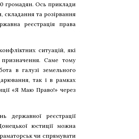
00 громадян. Ось приклади
, складання та розірвання
ржавна реєстрація права
онфліктних ситуацій, які
 призначення. Саме тому
бота в галузі земельного
дарювання, так і в рамках
ції «Я Маю Право!» через
ь державної реєстрації
Донецької юстиції можна
 Краматорськ чи спрямувати