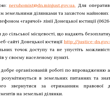
тою:
neruhomist@dn.minjust.gov.ua
.
Для оперативн
ям земельними ділянками та захистом майнових 
ефоном «гарячої» лінії Донецької юстиції (06264
 до сільської місцевості, що надають безоплат
веб-сайті Донецької юстиції
http://justice-dn.gov
льних точок доступу та не упустіть можливіст
в у своєму населеному пункті.
 добре організованій роботі по впровадженню 
розумітимуться в земельних питаннях та знат
кого звернутися за отриманням правової 
ентів на земельні ділянки.