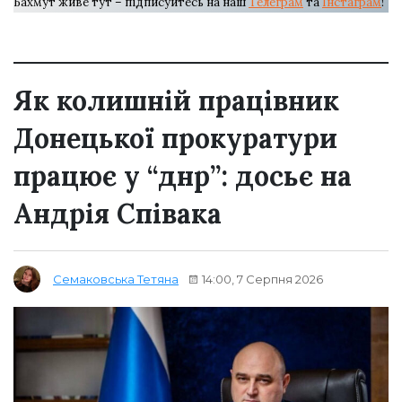
Бахмут живе тут – підписуйтесь на наш
Телеграм
та
Інстаграм
!
Як колишній працівник
Донецької прокуратури
працює у “днр”: досьє на
Андрія Співака
14:00, 7 Серпня 2026
Семаковська Тетяна