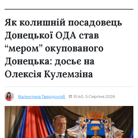
Як колишній посадовець
Донецької ОДА став
“мером” окупованого
Донецька: досьє на
Олексія Кулемзіна
10:40, 5 Серпня 2026
Валентина Твердохліб