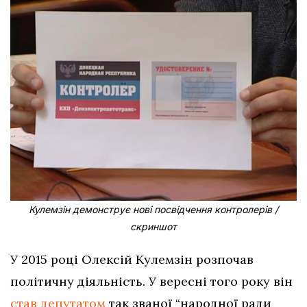
Кулемзін демонструє нові посвідчення контролерів /
скриншот
У 2015 році Олексій Кулемзін розпочав
політичну діяльність. У вересні того року він
став депутатом
так званої “народної ради