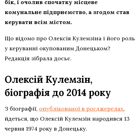
бік, і очолив спочатку місцеве
комунальне підприємство, а згодом став
керувати всім містом.
Що відомо про Олексія Кулемзіна і його роль
у керуванні окупованим Донецьком?
Редакція зібрала досьє.
Олексій Кулемзін,
біографія до 2014 року
З біографії,
опублікованої в росджерелах
,
йдеться, що Олексій Кулемзін народився 13
червня 1974 року в Донецьку.