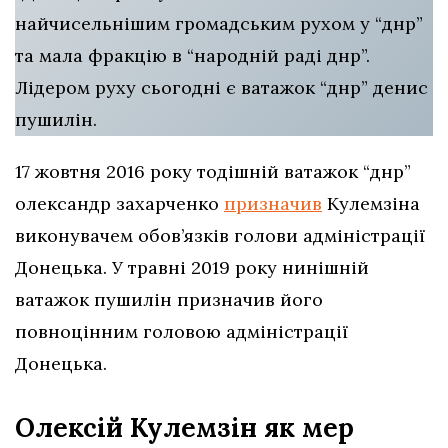
найчисельнішим громадським рухом у “днр”
та мала фракцію в “народній раді днр”.
Лідером руху сьогодні є ватажок “днр” денис
пушилін.
17 жовтня 2016 року тодішній ватажок “днр”
олександр захарченко
призначив
Кулемзіна
виконувачем обов’язків голови адміністрації
Донецька. У травні 2019 року нинішній
ватажок пушилін призначив його
повноцінним головою адміністрації
Донецька.
Олексій Кулемзін як мер