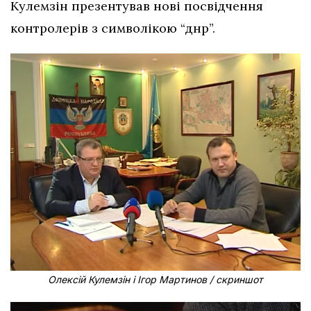
Кулемзін презентував нові посвідчення
контролерів з символікою “днр”.
Олексій Кулемзін і Ігор Мартинов / скриншот