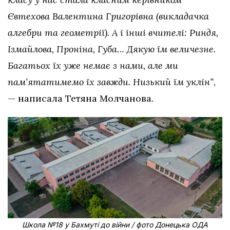
Євтехова Валентина Григорівна (викладачка
алгебри та геометрії). А і інші вчителі: Риндя,
Ізмайлова, Проніна, Губа… Дякую їм величезне.
Багатьох їх уже немає з нами, але ми
пам’ятатимемо їх завжди. Низький їм уклін”
,
— написала Тетяна Молчанова.
Школа №18 у Бахмуті до війни / фото Донецька ОДА