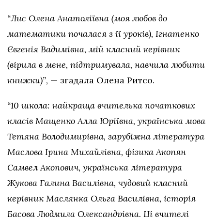
“Лис Олена Анатоліївна (моя любов до
математики почалася з її уроків), Ігнатенко
Євгенія Вадимівна, мій класний керівник
(вірила в мене, підтримувала, навчила любити
книжки)”
, — згадала Олена Ритсо.
“10 школа: найкраща вчителька початкових
класів Мащенко Алла Юріївна, українська мова
Тетяна Володимирівна, зарубіжна література
Маслова Ірина Михайлівна, фізика Акопян
Самвел Акопович, українська література
Жукова Галина Василівна, чудовий класний
керівник Маслянка Ольга Василівна, історія
Басова Людмила Олександрівна. Ці вчителі