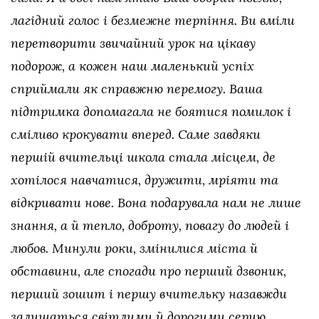
лагідний голос і безмежне терпіння. Ви вміли
перетворити звичайний урок на цікаву
подорож, а кожен наш маленький успіх
сприймали як справжню перемогу. Ваша
підтримка допомагала не боятися помилок і
сміливо крокувати вперед. Саме завдяки
першій вчительці школа стала місцем, де
хотілося навчатися, дружити, мріяти та
відкривати нове. Вона подарувала нам не лише
знання, а й тепло, доброту, повагу до людей і
любов. Минули роки, змінилися міста й
обставини, але спогади про перший дзвоник,
перший зошит і першу вчительку назавжди
залишаться світлими й дорогими серцю.