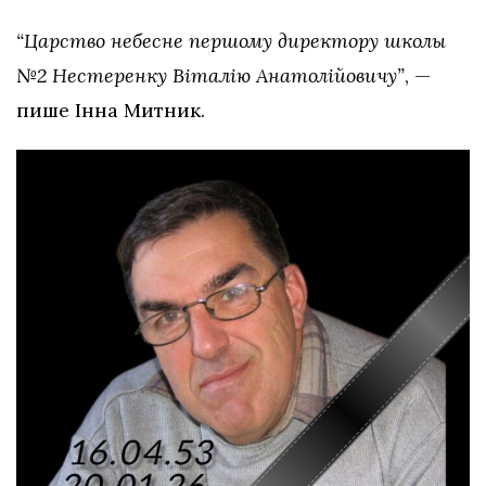
“Царство небесне першому директору школы
№2 Нестеренку Віталію Анатолійовичу”
, —
пише Інна Митник.