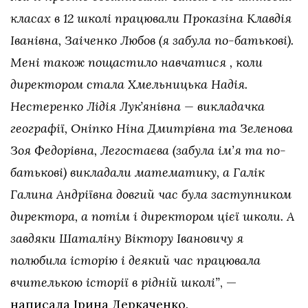
класах в 12 школі працювали Проказіна Клавдія
Іванівна, Заіченко Любов (я забула по-батькові).
Мені також пощастило навчатися , коли
директором стала Хмельницька Надія.
Нестеренко Лідія Лукʼянівна — викладачка
географії, Оніпко Ніна Дмитрівна та Зеленова
Зоя Федорівна, Легостаєва (забула ім’я та по-
батькові) викладали математику, а Галік
Галина Андріївна довгий час була заступником
директора, а потім і директором цієї школи. А
завдяки Шаталіну Віктору Івановичу я
полюбила історію і деякий час працювала
вчителькою історії в рідній школі”
, —
написала Ірина Деркаченко.