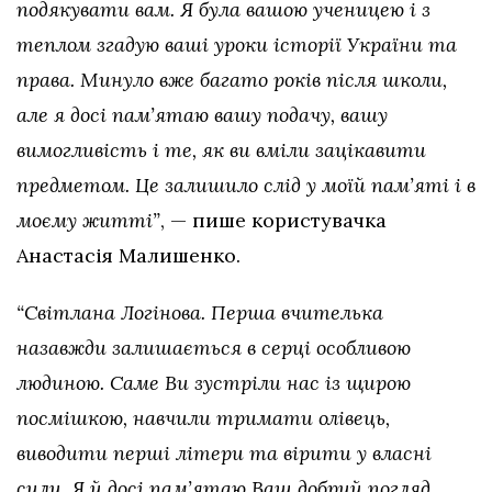
подякувати вам. Я була вашою ученицею і з
теплом згадую ваші уроки історії України та
права. Минуло вже багато років після школи,
але я досі пам’ятаю вашу подачу, вашу
вимогливість і те, як ви вміли зацікавити
предметом. Це залишило слід у моїй пам’яті і в
моєму житті”
, — пише користувачка
Анастасія Малишенко.
“Світлана Логінова. Перша вчителька
назавжди залишається в серці особливою
людиною. Саме Ви зустріли нас із щирою
посмішкою, навчили тримати олівець,
виводити перші літери та вірити у власні
сили. Я й досі пам’ятаю Ваш добрий погляд,