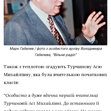
Марк Габелев / фото з особистого архіву Володимира
Габелева, “Вільне радіо”
Також з теплотою згадують Турчинову Асю
Михайлівну, яка була вчителькою початкових
класів:
“Особисто я дуже вдячна першій вчительці
Турчиновій Асі Михайлівні. До останнього її