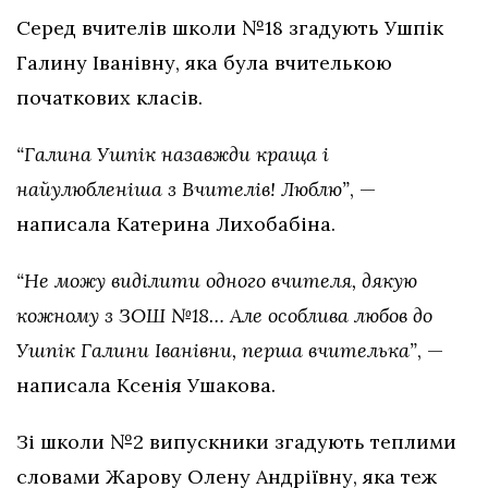
Серед вчителів школи №18 згадують Ушпік
Галину Іванівну, яка була вчителькою
початкових класів.
“Галина Ушпік назавжди краща і
найулюбленіша з Вчителів! Люблю”
, —
написала Катерина Лихобабіна.
“Не можу виділити одного вчителя, дякую
кожному з ЗОШ №18… Але особлива любов до
Ушпік Галини Іванівни, перша вчителька”
, —
написала Ксенія Ушакова.
Зі школи №2 випускники згадують теплими
словами Жарову Олену Андріївну, яка теж