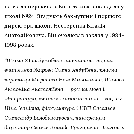
навчала першачків. Вона також викладала у
школі №24. Згадують бахмутяни і першого
директора школи Нестеренка Віталія
Анатолійовича. Він очолював заклад у 1984-
1998 роках.
“Школа 24 найулюбленіші вчителі: перша
вчителька Жарова Олена Андріївна, класна
керівниця Миронова Нелі Миколаївна, Шилова
Антоніна Анатоліївна — руська мова і
література, вчитель математики Плоцкая
Ніна Іванівна, фізкультура і НВП Савєльєв
Олександр Володимирович, найкращий
директор Сьомік Зінаїда Григорівна. Взагалі у