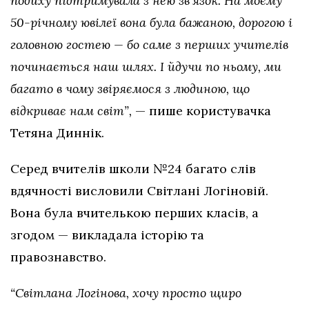
подиху підтримувала з нею зв’язок. На моєму
50-річному ювілеї вона була бажаною, дорогою і
головною гостею — бо саме з перших учителів
починається наш шлях. І йдучи по ньому, ми
багато в чому звіряємося з людиною, що
відкриває нам світ”,
— пише користувачка
Тетяна Диннік.
Серед вчителів школи №24 багато слів
вдячності висловили Світлані Логіновій.
Вона була вчителькою перших класів, а
згодом — викладала історію та
правознавство.
“Світлана Логінова, хочу просто щиро