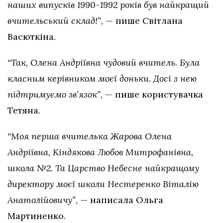
наших випусків 1990-1992 років був найкращий
вчительський склад!”
, — пише Світлана
Васюткіна.
“Так, Олена Андріївна чудовий вчитель. Була
класним керівником моєї доньки. Досі з нею
підтримуємо зв’язок”
, — пише користувачка
Тетяна.
“Моя перша вчителька Жарова Олена
Андріївна, Кіндякова Любов Митрофанівна,
школа №2. Та Царство Небесне найкращому
директору моєї школи Нестеренко Віталію
Анатолійовичу”
, — написала Ольга
Мартиненко.