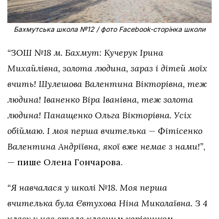
Бахмутська школа №12 / фото Facebook-сторінка школи
“ЗОШ №18 м. Бахмут: Кучерук Ірина
Михайлівна, золота людина, зараз і дітей моїх
вчить! Шулешова Валентина Вікторівна, теж
людина! Іваненко Віра Іванівна, теж золота
людина! Панащенко Ольга Вікторівна. Усіх
обіймаю. І моя перша вчителька — Фітісенко
Валентина Андріївна, якої вже немає з нами!”
,
— пише Олена Гончарова.
“Я навчалася у школі №18. Моя перша
вчителька була Євтухова Ніна Миколаївна. З 4
класу у нас стала класним керівником