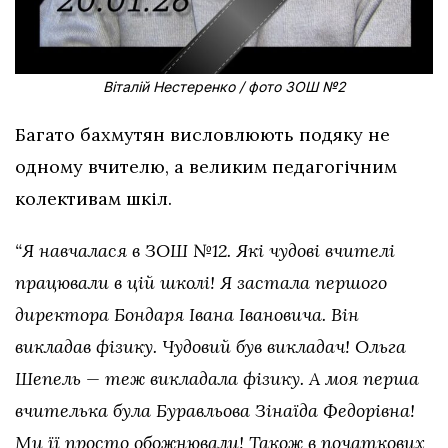
Віталій Нестеренко / фото ЗОШ №2
Багато бахмутян висловлюють подяку не
одному вчителю, а великим педагогічним
колективам шкіл.
“Я навчалася в ЗОШ №12. Які чудові вчителі
працювали в цій школі! Я застала першого
директора Бондаря Івана Івановича. Він
викладав фізику. Чудовий був викладач! Ольга
Шепель — теж викладала фізику. А моя перша
вчителька була Буравльова Зінаїда Федорівна!
Ми її просто обожнювали! Також в початкових