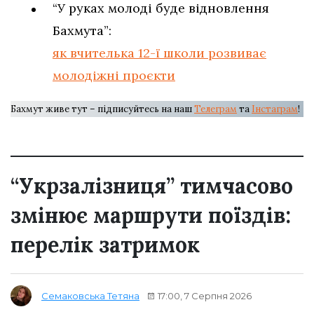
“У руках молоді буде відновлення
Бахмута”:
як вчителька 12-ї школи розвиває
молодіжні проєкти
Бахмут живе тут – підписуйтесь на наш
Телеграм
та
Інстаграм
!
“Укрзалізниця” тимчасово
змінює маршрути поїздів:
перелік затримок
17:00, 7 Серпня 2026
Семаковська Тетяна