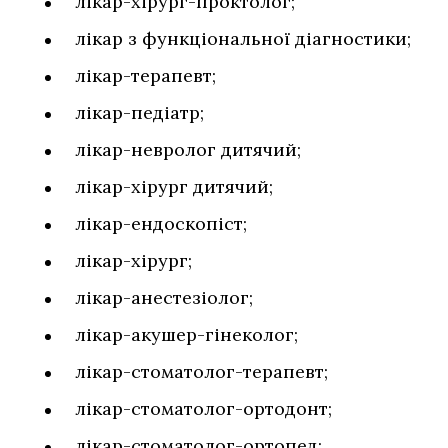
лікар-хірург-проктолог;
лікар з функціональної діагностики;
лікар-терапевт;
лікар-педіатр;
лікар-невролог дитячий;
лікар-хірург дитячий;
лікар-ендоскопіст;
лікар-хірург;
лікар-анестезіолог;
лікар-акушер-гінеколог;
лікар-стоматолог-терапевт;
лікар-стоматолог-ортодонт;
лікар-стоматолог-ортопед;