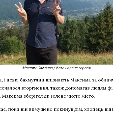
Максим Сафонов / фото надане героєм
, і деякі бахмутяни впізнають Максима за облич
и почалося вторгнення, також допомагав людям ф
і Максима зберігся як зелене чисте місто.
 час, поки він вимушено покинув дім, хлопець відв