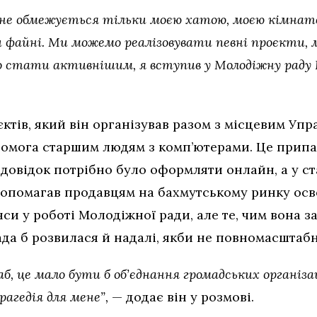
р не обмежується тільки моєю хатою, моєю кімнато
они файні. Ми можемо реалізовувати певні проєкти
о стати активнішим, я вступив у Молодіжну раду 
тів, який він організував разом з місцевим Упр
помога старшим людям з комп’ютерами. Це припал
 довідок потрібно було оформляти онлайн, а у 
опомагав продавцям на бахмутському ринку осво
си у роботі Молодіжної ради, але те, чим вона з
ада б розвилася й надалі, якби не повномасштаб
, це мало бути б об’єднання громадських організа
рагедія для мене”,
— додає він у розмові.