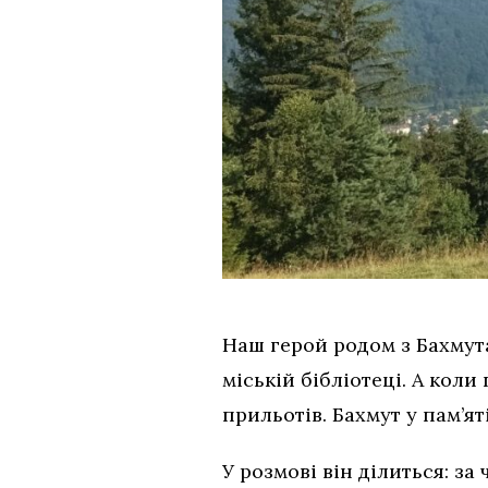
Наш герой родом з Бахмута
міській бібліотеці. А кол
прильотів. Бахмут у пам’ят
У розмові він ділиться: за