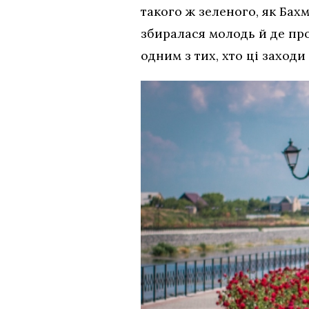
такого ж зеленого, як Ба
збиралася молодь й де пр
одним з тих, хто ці заход