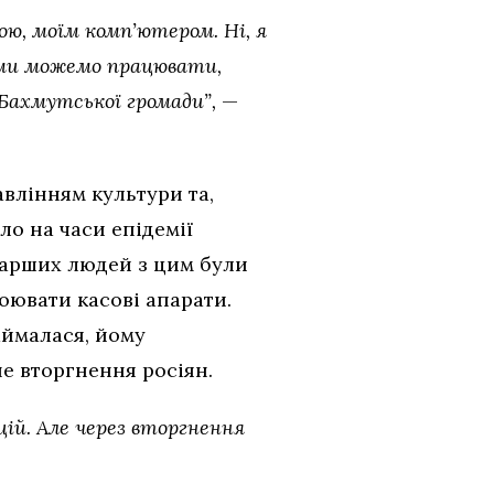
ю, моїм комп’ютером. Ні, я
, ми можемо працювати,
Бахмутської громади”,
—
авлінням культури та,
о на часи епідемії
старших людей з цим були
ювати касові апарати.
аймалася, йому
не вторгнення росіян.
цій. Але через вторгнення