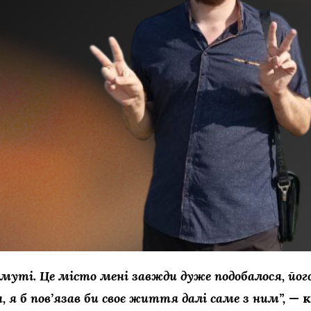
хмуті. Це місто мені завжди дуже подобалося, йо
, я б пов’язав би своє життя далі саме з ним”,
— к