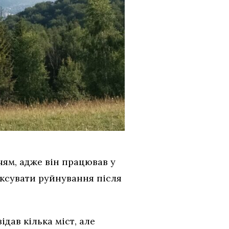
чям, адже він працював у
іксувати руйнування після
ідав кілька міст, але