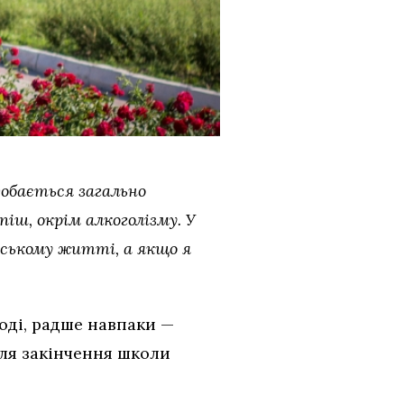
добається загально
піш, окрім алкоголізму. У
дському житті, а якщо я
лоді, радше навпаки —
сля закінчення школи