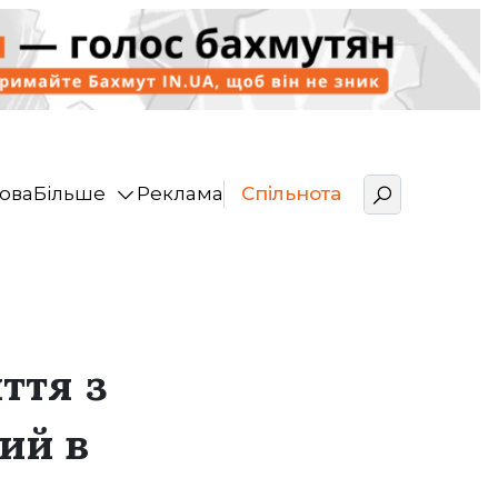
ова
Більше
Реклама
Спільнота
иття з
ий в