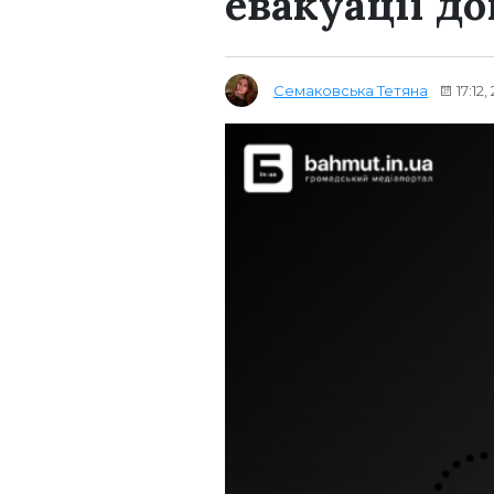
евакуації д
Семаковська Тетяна
17:12