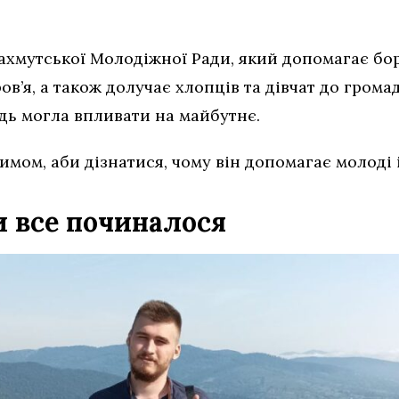
Бахмутської Молодіжної Ради, який допомагає бо
в’я, а також долучає хлопців та дівчат до грома
дь могла впливати на майбутнє.
мом, аби дізнатися, чому він допомагає молоді і
и все починалося