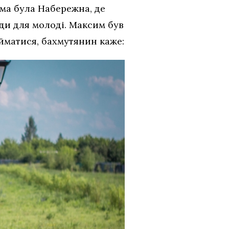
има була Набережна, де
ди для молоді. Максим був
айматися, бахмутянин каже: