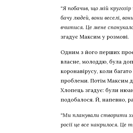
“Я побачив, що мій кругозі
бачу людей, вони веселі, в
вчитися. Це мене спонукал
згадує Максим у розмові.
Одним з його перших проєк
власне, молоддю, була до
коронавірусу, коли багато
проблеми. Потім Максим д
Хлопець згадує: були нюан
подобалося. Й, напевно, р
“Ми планували створити хаб
росії це все накрилося. Це т