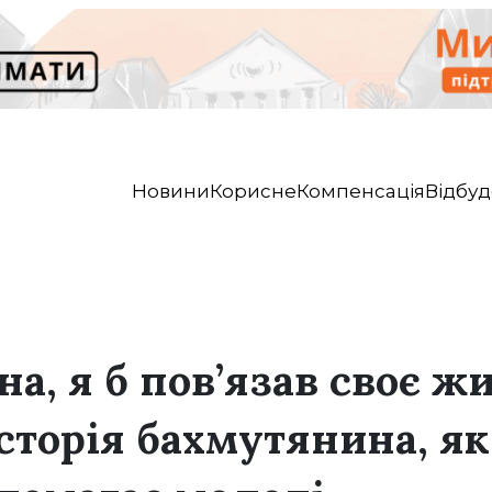
Новини
Корисне
Компенсація
Відбуд
на, я б пов’язав своє ж
сторія бахмутянина, як