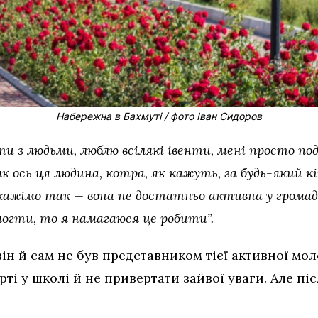
Набережна в Бахмуті / фото Іван Сидоров
ти з людьми, люблю всілякі івенти, мені просто по
 як ось ця людина, котра, як кажуть, за будь-який кі
 скажімо так — вона не достатньо активна у грома
могти, то я намагаюся це робити”.
він й сам не був представником тієї активної мо
рті у школі й не привертати зайвої уваги. Але пі