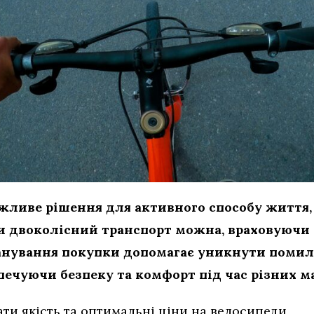
ажливе рішення для активного способу життя,
и двоколісний транспорт можна, враховуючи 
анування покупки допомагає уникнути помило
печуючи безпеку та комфорт під час різних м
ати якість та оптимальні ціни на велосипеди