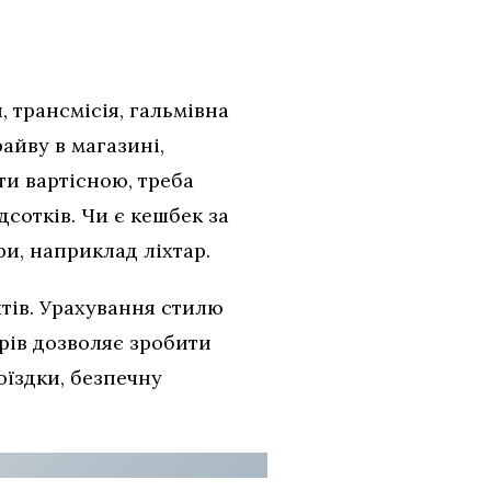
, трансмісія, гальмівна
айву в магазині,
и вартісною, треба
дсотків. Чи є кешбек за
и, наприклад ліхтар.
тів. Урахування стилю
арів дозволяє зробити
оїздки, безпечну