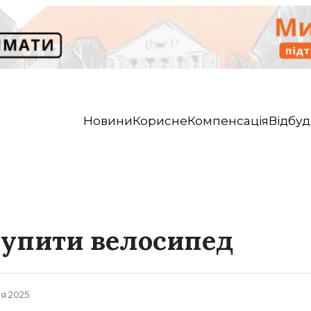
Новини
Корисне
Компенсація
Відбуд
купити велосипед
ня 2025