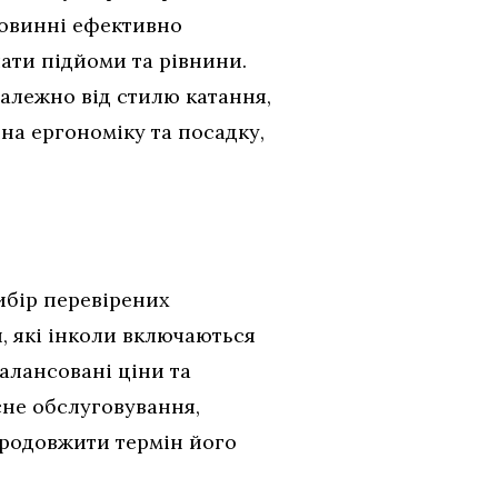
повинні ефективно
ати підйоми та рівнини.
алежно від стилю катання,
на ергономіку та посадку,
ибір перевірених
, які інколи включаються
алансовані ціни та
сне обслуговування,
продовжити термін його