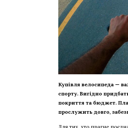
Купівля велосипеда — в
спорту. Вигідно придбат
покриття та бюджет. Пл
прослужить довго, забез
Для тих, хто прагне поєдн