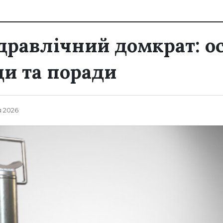
ідравлічний домкрат: о
ди та поради
я 2026