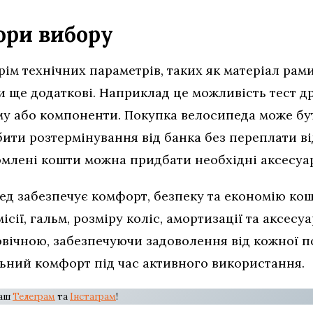
ори вибору
ім технічних параметрів, таких як матеріал рами
и ще додаткові. Наприклад це можливість тест др
му або компоненти. Покупка велосипеда може бут
бити розтермінування від банка без переплати ві
омлені кошти можна придбати необхідні аксесуар
ед забезпечує комфорт, безпеку та економію кош
ісії, гальм, розміру коліс, амортизації та аксесу
овічною, забезпечуючи задоволення від кожної п
ьний комфорт під час активного використання.
наш
Телеграм
та
Інстаграм
!