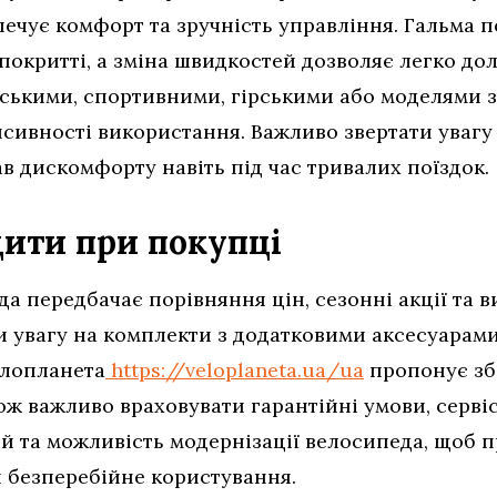
печує комфорт та зручність управління. Гальма 
окритті, а зміна швидкостей дозволяє легко дол
іськими, спортивними, гірськими або моделями з
сивності використання. Важливо звертати увагу 
в дискомфорту навіть під час тривалих поїздок.
ити при покупці
а передбачає порівняння цін, сезонні акції та в
и увагу на комплекти з додатковими аксесуарами
елопланета
https://veloplaneta.ua/ua
пропонує зб
ож важливо враховувати гарантійні умови, серві
ей та можливість модернізації велосипеда, щоб 
и безперебійне користування.