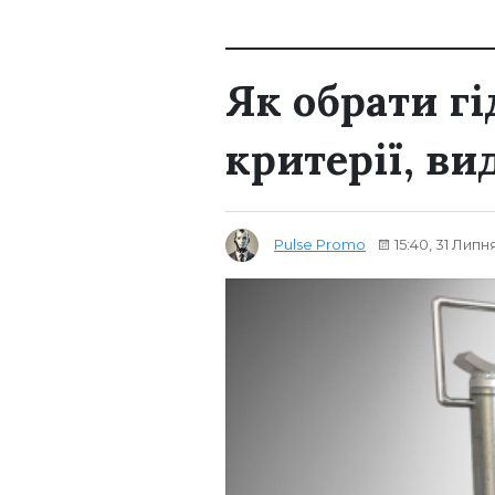
Як обрати г
критерії, ви
Pulse Promo
15:40, 31 Липн