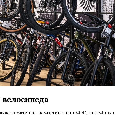
у велосипеда
увати матеріал рами, тип трансмісії, гальмівну с