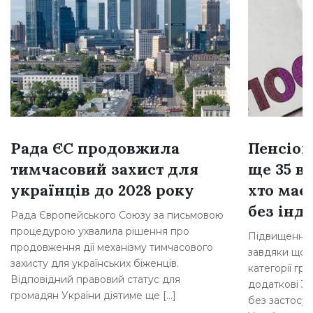
Рада ЄС продовжила
Пенсіон
тимчасовий захист для
ще 35 ві
українців до 2028 року
хто має
без інде
Рада Європейського Союзу за письмовою
процедурою ухвалила рішення про
Підвищення 
продовження дії механізму тимчасового
завдяки щорі
захисту для українських біженців.
категорії гр
Відповідний правовий статус для
додаткові 35
громадян України діятиме ще […]
без застосув