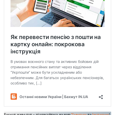
Бахмут живе тут – підписуйтесь на наш
Телеграм
та
Інстаграм
!