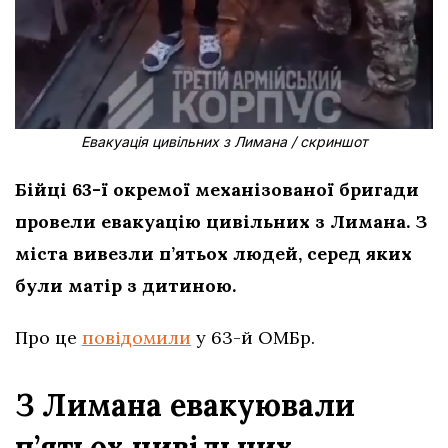
Евакуація цивільних з Лимана / скриншот
Бійці 63-ї окремої механізованої бригади
провели евакуацію цивільних з Лимана. З
міста вивезли п’ятьох людей, серед яких
були матір з дитиною.
Про це
повідомили
у 63-й ОМБр.
З Лимана евакуювали
п’ятьох цивільних