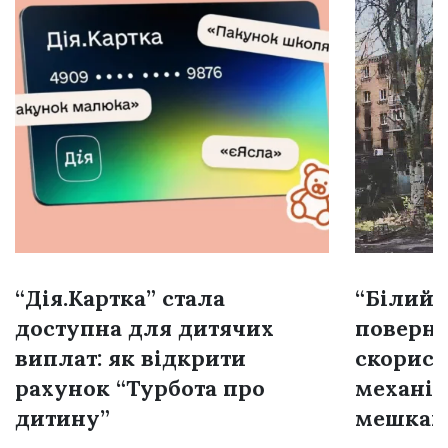
“Дія.Картка” стала
“Білий 
доступна для дитячих
поверне
виплат: як відкрити
скорист
рахунок “Турбота про
механі
дитину”
мешкан