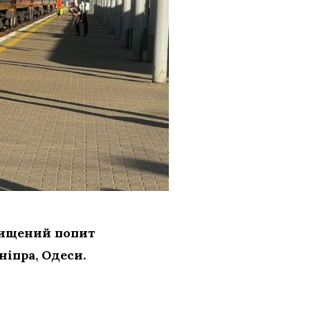
двищений попит
ніпра, Одеси.