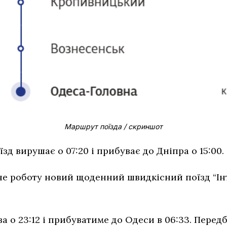
Маршрут поїзда / скриншот
зд вирушає о 07:20 і прибуває до Дніпра о 15:00.
не роботу новий щоденний швидкісний поїзд “Інт
а о 23:12 і прибуватиме до Одеси в 06:33. Перед