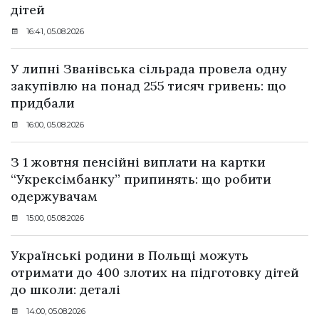
дітей
16:41, 05.08.2026
У липні Званівська сільрада провела одну
закупівлю на понад 255 тисяч гривень: що
придбали
16:00, 05.08.2026
З 1 жовтня пенсійні виплати на картки
“Укрексімбанку” припинять: що робити
одержувачам
15:00, 05.08.2026
Українські родини в Польщі можуть
отримати до 400 злотих на підготовку дітей
до школи: деталі
14:00, 05.08.2026