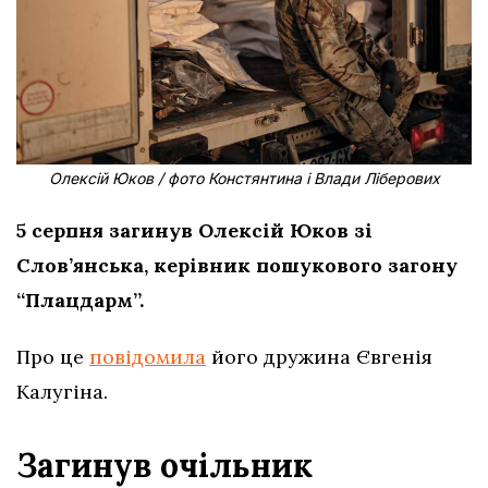
Олексій Юков / фото Констянтина і Влади Ліберових
5 серпня загинув Олексій Юков зі
Слов’янська, керівник пошукового загону
“Плацдарм”.
Про це
повідомила
його дружина Євгенія
Калугіна.
Загинув очільник