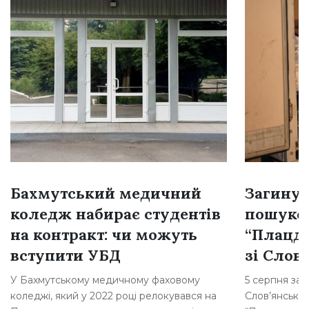
Бахмутський медичний
Загинув
коледж набирає студентів
пошуков
на контракт: чи можуть
“Плацд
вступити УБД
зі Слов
У Бахмутському медичному фаховому
5 серпня заг
коледжі, який у 2022 році релокувався на
Слов’янська,