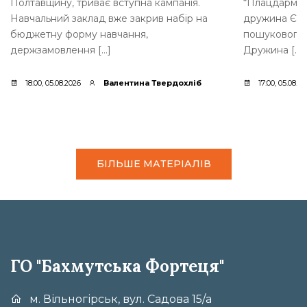
Полтавщину, триває вступна кампанія.
“Плацдарм”.
Навчальний заклад вже закрив набір на
дружина Євге
бюджетну форму навчання,
пошукового 
держзамовлення […]
Дружина […]
18:00, 05.08.2026
Валентина Твердохліб
17:00, 05.08.2
БІЛЬШЕ МАТЕРІАЛІВ
ГО "Бахмутська Фортеця"
м. Вільногірськ, вул. Садова 15/а