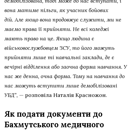
демобілізована, тоді може до нас вступати, і
вона матиме пільги, як учасник бойових
дій. Але якщо вона продовжує служити, ми не
маємо права її прийняти. Не всі коледжі
мають право на це. Якщо людина є
військовослужбовцем ЗСУ, то його можуть
прийняти лише ті навчальні заклади, де є
вечірні відділення або заочна форма навчання. У
нас же денна, очна форма. Тому на навчання до
нас можуть вступити лише демобілізовані
УБД”,
— розповіла Наталія Красножон.
Як подати документи до
Бахмутського медичного