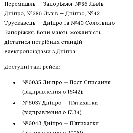
Перемишль — Запоріжжя, №86 Львів —
Дніпро, №286 Львів — Дніпро, №42
Трускавець — Дніпро та №40 Солотвино —
Запоріжжя. Вони мають можливість
дістатися потрібних станцій
електропоїздами з Дніпра.
Доступні такі рейси:
№6035 Дніпро — Пост Списання
(відправлення о 16:42);
№6037 Дніпро — П’ятихатки
(відправлення о 17:34);
№6043 Дніпро — П’ятихатки
(відправлення о 20:20).