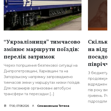
“Укрзалізниця” тимчасово
Скільки
змінює маршрути поїздів:
на відр
перелік затримок
посадов
півріччі
Через погіршення безпекової ситуації на
Дніпропетровщині, Харківщині та на
З бюджету Б
Запорізькому напрямку запроваджено
продовжують
тимчасові зміни у маршрутах низки поїздів.
відрядження 
Для пасажирів організовані автобусні
пів року вит
трансфери та пересадки […]
гривень. Роз
підрозділи м
17:00, 07.08.2026
Семаковська Тетяна