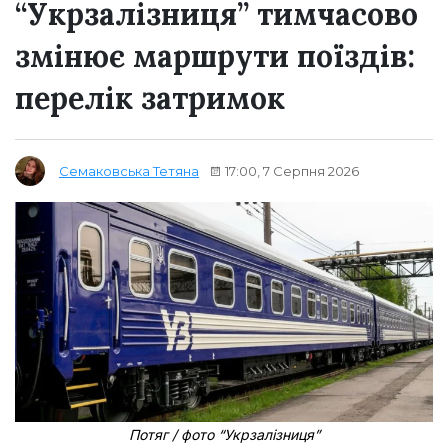
“Укрзалізниця” тимчасово
змінює маршрути поїздів:
перелік затримок
17:00, 7 Серпня 2026
Семаковська Тетяна
Потяг / фото “Укрзалізниця”