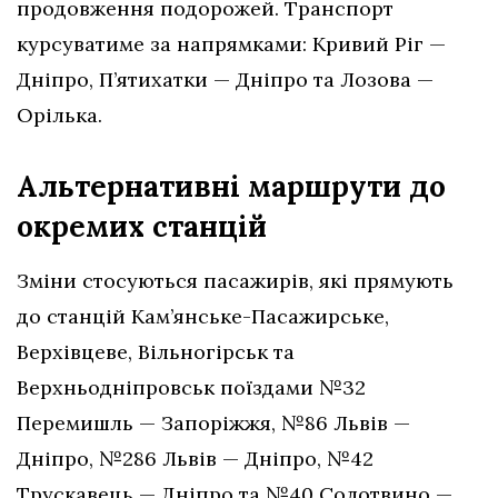
продовження подорожей. Транспорт
курсуватиме за напрямками: Кривий Ріг —
Дніпро, П’ятихатки — Дніпро та Лозова —
Орілька.
Альтернативні маршрути до
окремих станцій
Зміни стосуються пасажирів, які прямують
до станцій Кам’янське-Пасажирське,
Верхівцеве, Вільногірськ та
Верхньодніпровськ поїздами №32
Перемишль — Запоріжжя, №86 Львів —
Дніпро, №286 Львів — Дніпро, №42
Трускавець — Дніпро та №40 Солотвино —