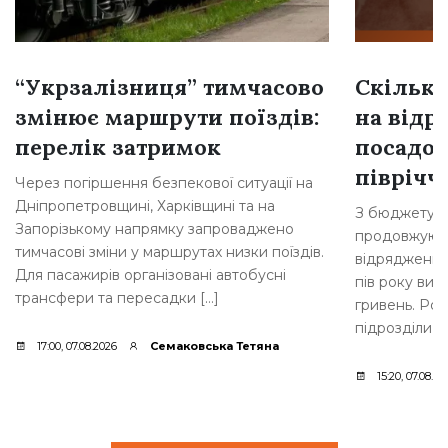
“Укрзалізниця” тимчасово
Скільки
змінює маршрути поїздів:
на відр
перелік затримок
посадов
півріччі
Через погіршення безпекової ситуації на
Дніпропетровщині, Харківщині та на
З бюджету Б
Запорізькому напрямку запроваджено
продовжують
тимчасові зміни у маршрутах низки поїздів.
відрядження 
Для пасажирів організовані автобусні
пів року вит
трансфери та пересадки […]
гривень. Роз
підрозділи м
17:00, 07.08.2026
Семаковська Тетяна
15:20, 07.08.20