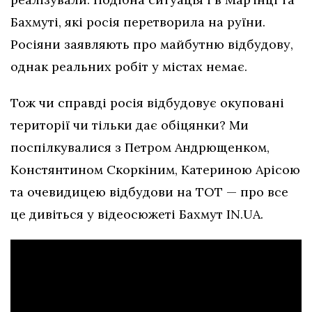
Бахмуті, які росія перетворила на руїни.
Росіяни заявляють про майбутню відбудову,
однак реальних робіт у містах немає.
Тож чи справді росія відбудовує окуповані
території чи тільки дає обіцянки? Ми
поспілкувалися з Петром Андрющенком,
Констянтином Скоркіним, Катериною Арісою
та очевидицею відбудови на ТОТ — про все
це дивіться у відеосюжеті Бахмут IN.UA.