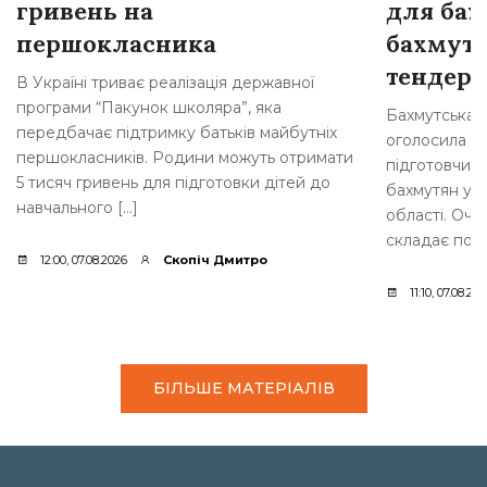
гривень на
для бах
першокласника
бахмутс
тендер
В Україні триває реалізація державної
програми “Пакунок школяра”, яка
Бахмутська 
передбачає підтримку батьків майбутніх
оголосила т
першокласників. Родини можуть отримати
підготовчих 
5 тисяч гривень для підготовки дітей до
бахмутян у с
навчального […]
області. Очі
складає пона
12:00, 07.08.2026
Скопіч Дмитро
11:10, 07.08.20
БІЛЬШЕ МАТЕРІАЛІВ