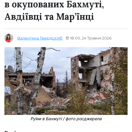
в окупованих Бахмуті,
Авдіївці та Мар’їнці
18:00, 24 Травня 2026
Валентина Твердохліб
Руїни в Бахмуті / фото росджерела