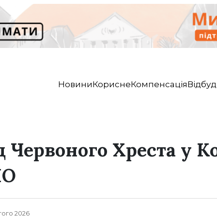
Новини
Корисне
Компенсація
Відбуд
 Червоного Хреста у Ко
ПО
ютого 2026