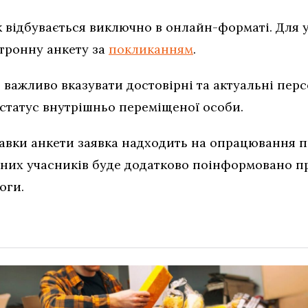
 відбувається виключно в онлайн-форматі. Для у
тронну анкету за
покликанням
.
важливо вказувати достовірні та актуальні персо
статус внутрішньо переміщеної особи.
равки анкети заявка надходить на опрацювання 
аних учасників буде додатково поінформовано пр
оги.