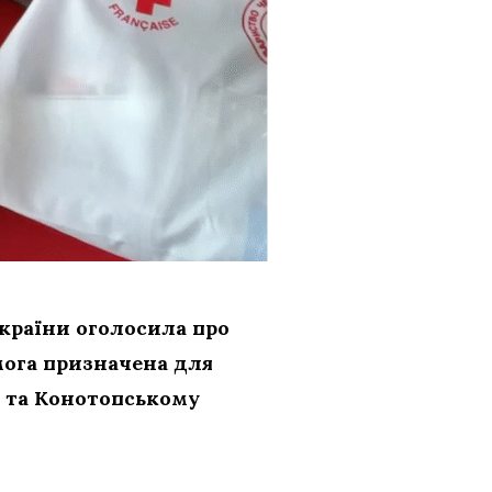
країни оголосила про
мога призначена для
п та Конотопському