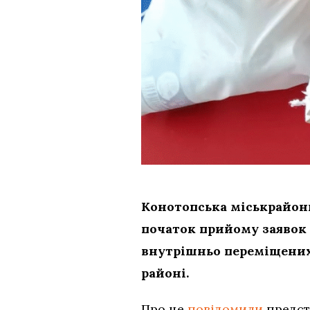
Конотопська міськрайонн
початок прийому заявок
внутрішньо переміщених 
районі.
Про це
повідомили
предст