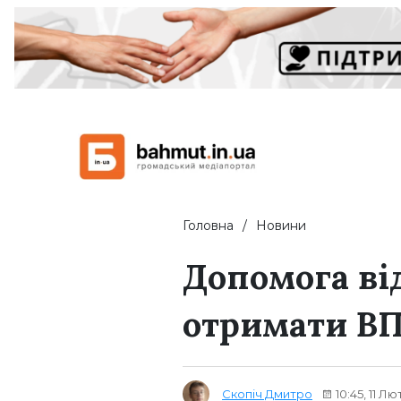
Головна
Новини
Допомога від
отримати В
Скопіч Дмитро
10:45, 11 Л