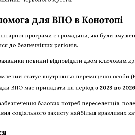
помога для ВПО в Конотопі
нітарної програми є громадяни, які були змушен
ися до безпечніших регіонів.
аявники повинні відповідати двом ключовим кр
млений статус внутрішньо переміщеної особи (В
відки ВПО має припадати на період
з 2023 по 202
 забезпечення базових потреб переселенців, пол
івня соціального захисту найбільш вразливих ка
ся