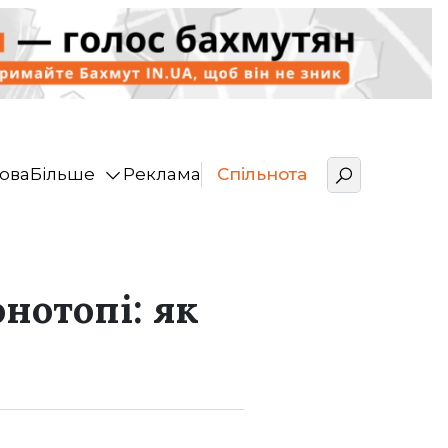
ова
Більше
Реклама
Спільнота
нотопі: як