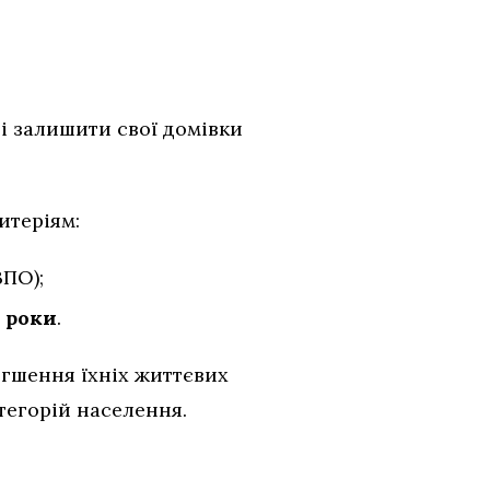
і залишити свої домівки
итеріям:
ПО);
6 роки
.
егшення їхніх життєвих
тегорій населення.