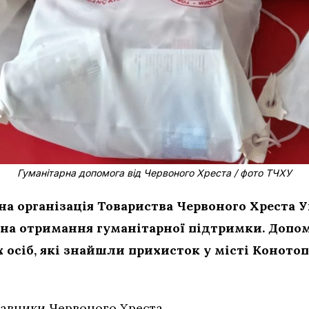
Гуманітарна допомога від Червоного Хреста / фото ТЧХУ
а організація Товариства Червоного Хреста У
 на отримання гуманітарної підтримки. Допо
осіб, які знайшли прихисток у місті Коното
авники Червоного Хреста.