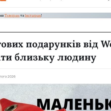
наш
Телеграм
та
Інстаграм
!
ових подарунків від Wo
ати близьку людину
того 2026