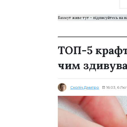
Бахмут живе тут – підписуйтесь на 
ТОП-5 крафт
чим здивув
Скопіч Дмитро
16:03, 6 Лю