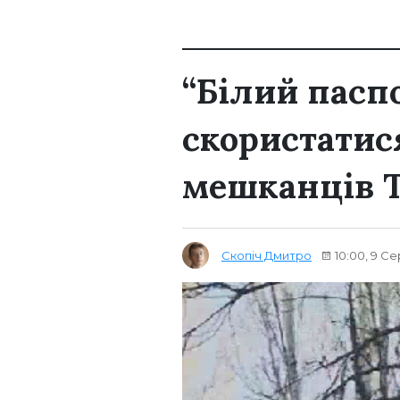
“Білий пасп
скористатис
мешканців 
Скопіч Дмитро
10:00, 9 С