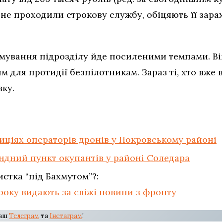
е не проходили строкову службу, обіцяють її зар
мування підрозділу йде посиленими темпами. Вій
 для протидії безпілотникам. Зараз ті, хто вже в
ку.
иціях операторів дронів у Покровському районі
ндний пункт окупантів у районі Соледара
стка “під Бахмутом”?:
 року видають за свіжі новини з фронту
наш
Телеграм
та
Інстаграм
!