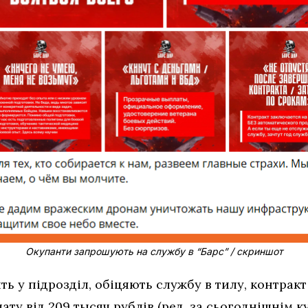
Окупанти запрошують на службу в “Барс” / скриншот
ь у підрозділ, обіцяють службу в тилу, контракт
ату від 209 тысяч рублів (ред. за сьогоднішнім к