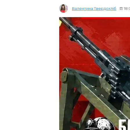
Валентина Твердохліб
18: