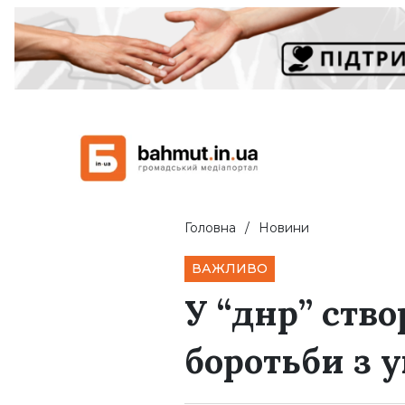
Головна
Новини
ВАЖЛИВО
У “днр” ств
боротьби з 