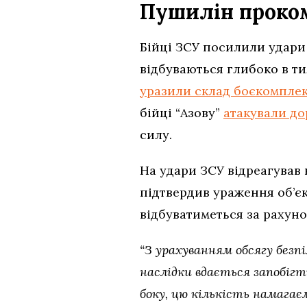
Пушилін проком
Бійці ЗСУ посилили удари 
відбуваються глибоко в ти
уразили склад боєкомпле
бійці “Азову”
атакували до
силу.
На удари ЗСУ відреагував
підтвердив ураження об’єкт
відбуватиметься за рахун
“З урахуванням обсягу безп
наслідки вдається запобігт
боку, цю кількість намага