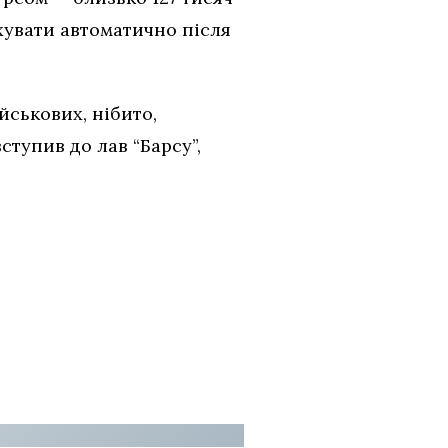
ахувати автоматично після
ськових, нібито,
ступив до лав “Барсу”,