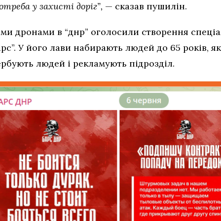
отреба у захисті доріг”,
— сказав пушилін.
ими дронами в “днр” оголосили створення спеці
рс”. У його лави набирають людей до 65 років, я
ербують людей і рекламують підрозділ.