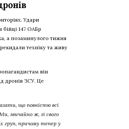
дронів
риторіях. Удари
 бійці 147 ОАБр
ка, а позаминулого тижня
рекидали техніку та живу
пропагандистам він
ід дронів ЗСУ. Це
казати, що повністю всі
и, звичайно ж, зі свого
х груп, причому тепер у