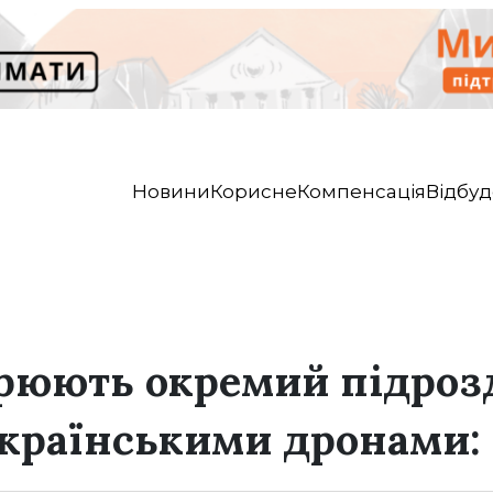
Новини
Корисне
Компенсація
Відбуд
орюють окремий підроз
українськими дронами: