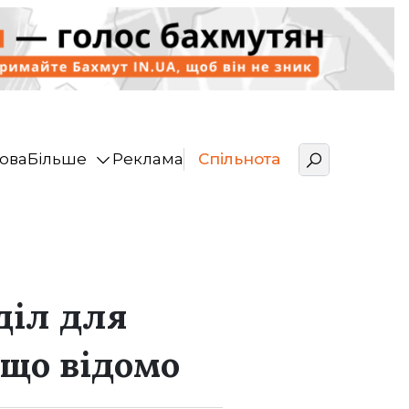
ова
Більше
Реклама
Спільнота
діл для
 що відомо