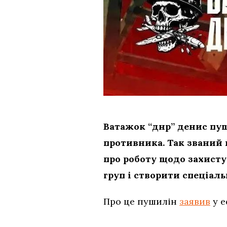
Ватажок “днр” денис пу
противника. Так званий 
про роботу щодо захисту
груп і створити спеціал
Про це пушилін
заявив
у е