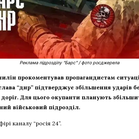
Реклама підрозділу “Барс” / фото росджерела
шилін прокоментував пропагандистам ситуаці
глава “днр” підтверджує збільшення ударів б
 доріг. Для цього окупанти планують збільши
ьний військовий підрозділ.
фірі каналу “росія 24”.