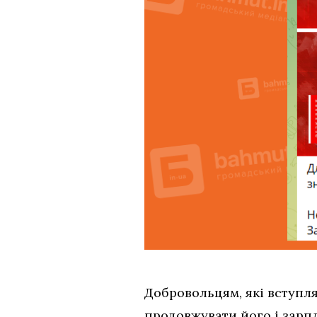
Добровольцям, які вступлят
продовжувати його і зарпл