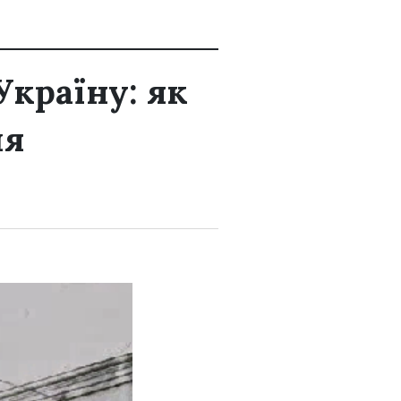
Україну: як
ля