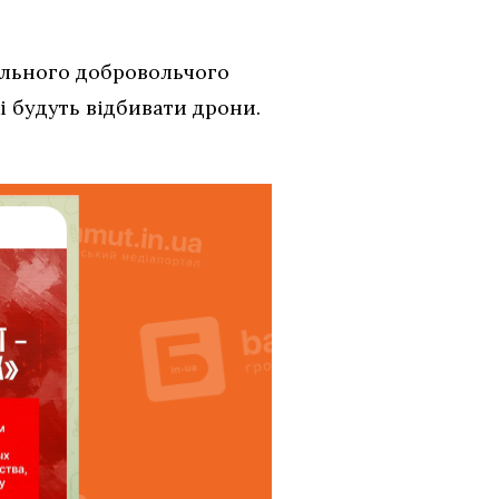
ального добровольчого
кі будуть відбивати дрони.