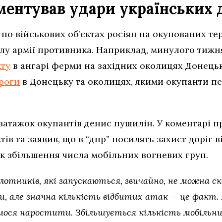
ентував удари українських 
по військових об’єктах росіян на окупованих те
лу армії противника. Наприклад, минулого тижня
кту
в ангарі ферми на західних околицях Донець
роги
в Донецьку та околицях, якими окупанти пе
 ватажок окупантів денис пушилін. У коментарі 
ів та заявив, що в “днр” посилять захист доріг в
ок збільшення числа мобільних вогневих груп.
ілотників, які запускаються, звичайно, не можна с
и, але значна кількість відбитих атак — це факт. М
ємося наростити. Збільшується кількість мобільни