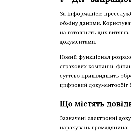
За інформацією пресслужб
обміну даними. Користува
на готовність цих витягі
документами.
Новий функціонал розрахо
страхових компаній, фіна
суттєво пришвидшить обро
цифровий документообіг б
Що містять довідк
Зазначені електронні док
нарахувань громадянина: