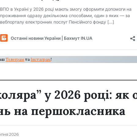
наш
Телеграм
та
Інстаграм
!
ляра” у 2026 році: як 
нь на першокласника
рпня 2026