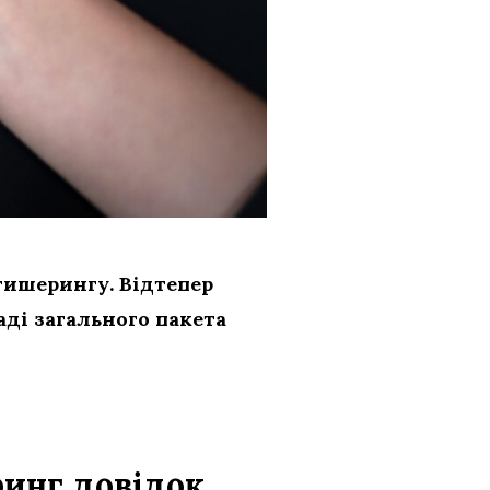
тишерингу. Відтепер
ді загального пакета
ринг довідок