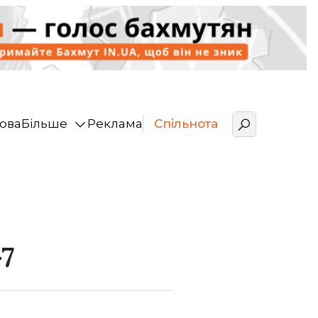
ова
Більше
Реклама
Спільнота
7