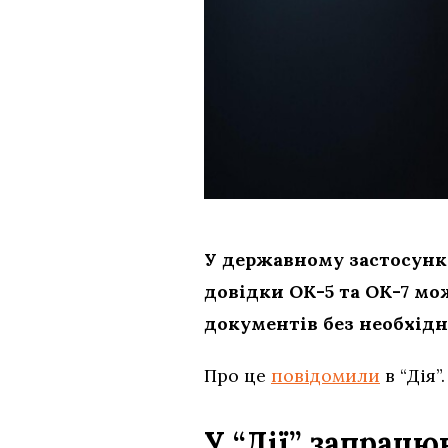
У державному застосунк
довідки ОК-5 та ОК-7 мо
документів без необхідн
Про це
повідомили
в “Дія”.
У “Дії” запрац