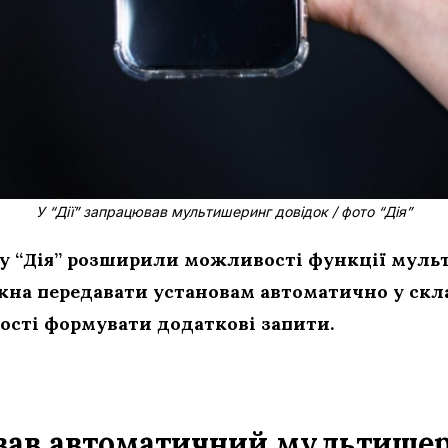
У “Дії” запрацював мультишеринг довідок / фото “Дія”
у “Дія” розширили можливості функції муль
жна передавати установам автоматично у скла
ості формувати додаткові запити.
ював автоматичний мультише