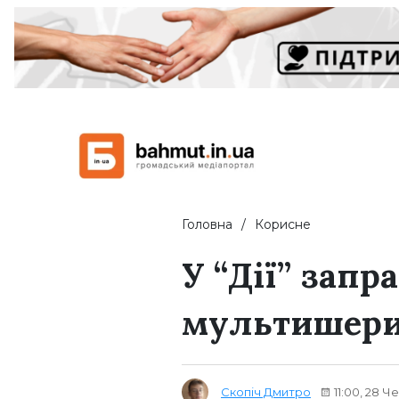
Головна
Корисне
У “Дії” зап
мультишерин
Скопіч Дмитро
11:00, 28 Ч