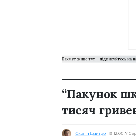
Бахмут живе тут – підписуйтесь на 
“Пакунок шко
тисяч гриве
Скопіч Дмитро
12:00, 7 Се