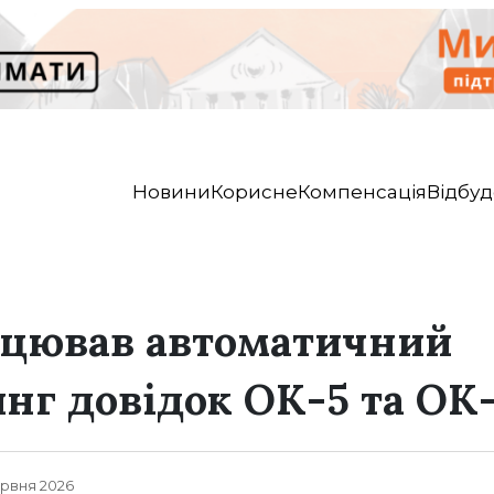
Новини
Корисне
Компенсація
Відбуд
рацював автоматичний
г довідок ОК-5 та ОК-
ервня 2026