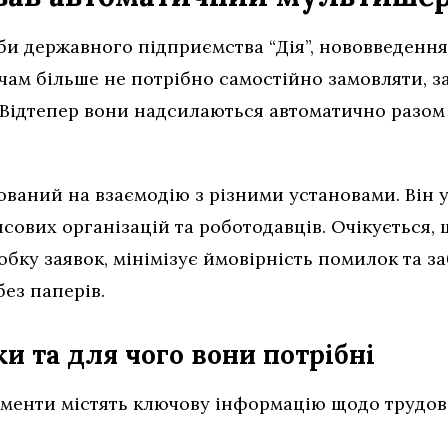
и державного підприємства “Дія”, нововведенн
чам більше не потрібно самостійно замовляти, з
в. Відтепер вони надсилаються автоматично разо
ваний на взаємодію з різними установами. Він у
нсових організацій та роботодавців. Очікується
бку заявок, мінімізує ймовірність помилок та з
ез паперів.
и та для чого вони потрібні
ументи містять ключову інформацію щодо трудово