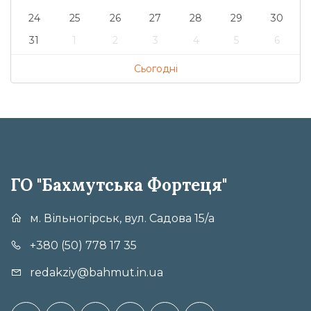
24
25
26
27
28
29
30
31
1
2
3
4
5
6
Сьогодні
ГО "Бахмутська Фортеця"
м. Вільногірськ, вул. Садова 15/а
+380 (50) 778 17 35
redakziy@bahmut.in.ua