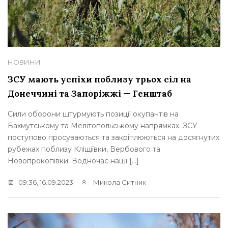
НОВИНИ
ЗСУ мають успіхи поблизу трьох сіл на
Донеччині та Запоріжжі — Генштаб
Сили оборони штурмують позиції окупантів на
Бахмутському та Мелітопольському напрямках. ЗСУ
поступово просуваються та закріплюються на досягнутих
рубежах поблизу Кліщіївки, Вербового та
Новопрокопівки. Водночас наші […]
09:36, 16.09.2023
Микола Ситник