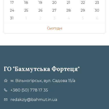
17
18
19
20
21
22
23
24
25
26
27
28
29
30
31
1
2
3
4
5
6
Сьогодні
ГО "Бахмутська Фортеця"
м. Вільногірськ, вул. Садова 15/а
+380 (50) 778 17 35
redakziy@bahmut.in.ua