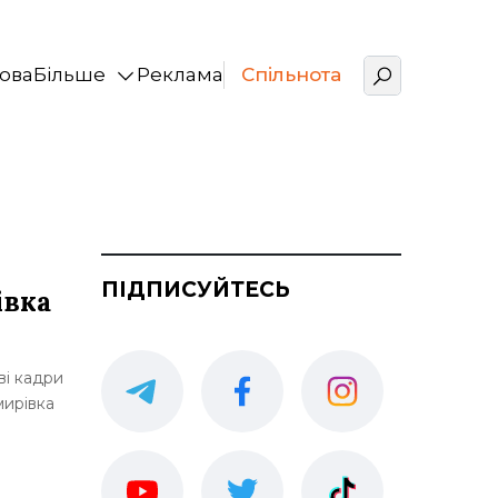
ова
Більше
Реклама
Спільнота
ПІДПИСУЙТЕСЬ
івка
ві кадри
мирівка