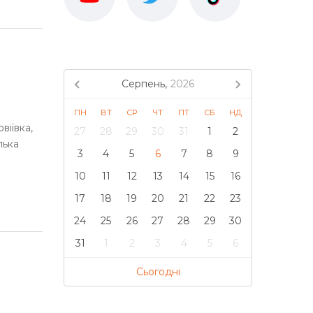
Серпень,
2026
ПН
ВТ
СР
ЧТ
ПТ
СБ
НД
віївка,
27
28
29
30
31
1
2
лька
3
4
5
6
7
8
9
10
11
12
13
14
15
16
17
18
19
20
21
22
23
24
25
26
27
28
29
30
31
1
2
3
4
5
6
Сьогодні