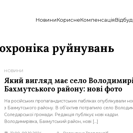
Новини
Корисне
Компенсація
Відбуд
отохроніка руйнувань
НОВИНИ
Який вигляд має село Володимир
Бахмутського району: нові фото
На російських пропагандистських пабліках опублікували но
з Бахмутського району. В обʼєктив потрапило село Володи
Соледарської громади. Редакція публікує нові кадри.
Володимирівка, Бахмутський район, нові […]