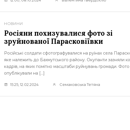
12:00, 08.10.2024
Валентина Твердохліб
НОВИНИ
Росіяни похизувалися фото зі
зруйнованої Парасковіївки
Російські солдати сфотографувалися на руїнах села Параско
яке належить до Бахмутського району. Окупанти зазняли кі
кадрів, на яких помітно масштаби руйнувань громади. Фото
опублікували на […]
15:25, 12.02.2024
Семаковська Тетяна