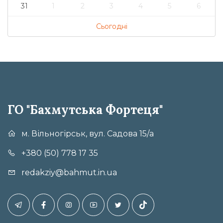
31
1
2
3
4
5
6
Сьогодні
ГО "Бахмутська Фортеця"
м. Вільногірськ, вул. Садова 15/а
+380 (50) 778 17 35
redakziy@bahmut.in.ua