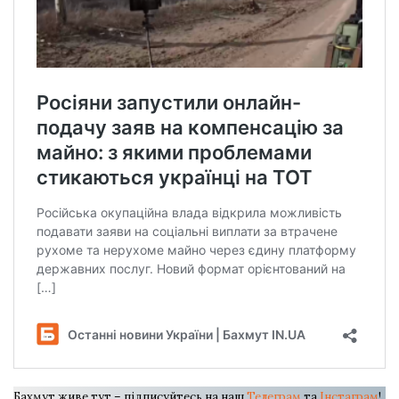
Бахмут живе тут – підписуйтесь на наш
Телеграм
та
Інстаграм
!