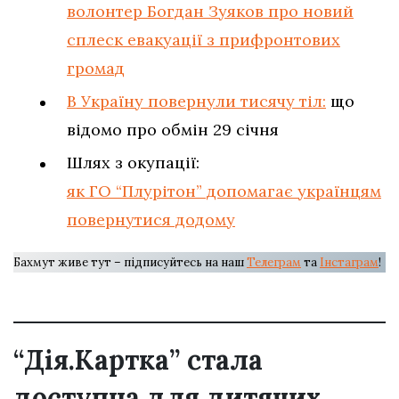
волонтер Богдан Зуяков про новий
сплеск евакуації з прифронтових
громад
В Україну повернули тисячу тіл:
що
відомо про обмін 29 січня
Шлях з окупації:
як ГО “Плурітон” допомагає українцям
повернутися додому
Бахмут живе тут – підписуйтесь на наш
Телеграм
та
Інстаграм
!
“Дія.Картка” стала
доступна для дитячих