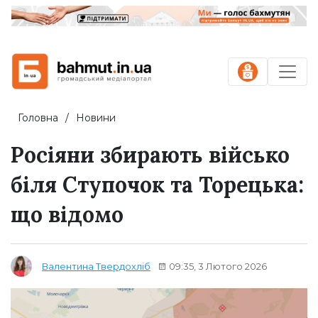
Головна
Новини
Росіяни збирають військо
біля Ступочок та Торецька:
що відомо
09:35, 3 Лютого 2026
Валентина Твердохліб