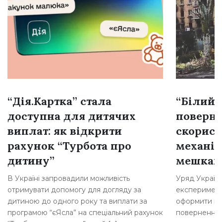
“Дія.Картка” стала
“Білий 
доступна для дитячих
поверне
виплат: як відкрити
скорист
рахунок “Турбота про
механі
дитину”
мешкан
В Україні запровадили можливість
Уряд Україн
отримувати допомогу для догляду за
експеримент
дитиною до одного року та виплати за
оформити по
програмою “єЯсла” на спеціальний рахунок
повернення 