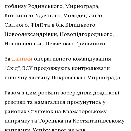
поблизу Родинського, Мирнограда,
Котлиного, Удачного, Молодецького,
Світлого, Філії та в бік Білицького,
Новоолександрівки, Новопідгороднього,
Новопавлівки, Шевченка і Гришиного.
За
даними
оперативного командування
“Схід”, ЗСУ продовжують контролювати
північну частину Покровська і Мирнограда.
Разом з цим росіяни зосередили додаткові
резерви та намагалися просунутись у
районах Ступочок на Краматорському
напрямку та Торецька на Костянтинівському
напрямку. Успіху ворог не мав.