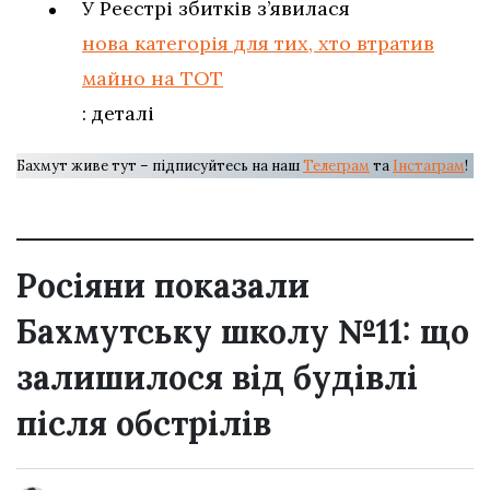
У Реєстрі збитків з’явилася
нова категорія для тих, хто втратив
майно на ТОТ
: деталі
Бахмут живе тут – підписуйтесь на наш
Телеграм
та
Інстаграм
!
Росіяни показали
Бахмутську школу №11: що
залишилося від будівлі
після обстрілів