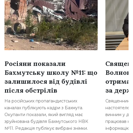
Росіяни показали
Священн
Бахмутську школу №11: що
Волнова
залишилося від будівлі
отримав
після обстрілів
за держ
На російських пропагандистських
Священника з
каналах публікують кадри з Бахмута.
настоятелем 
Окупанти показали, який вигляд має
винним у дер
зруйнована будівля Бахмутського НВК
працював на
№11. Редакція публікує вибрані знімки.
інформацію 