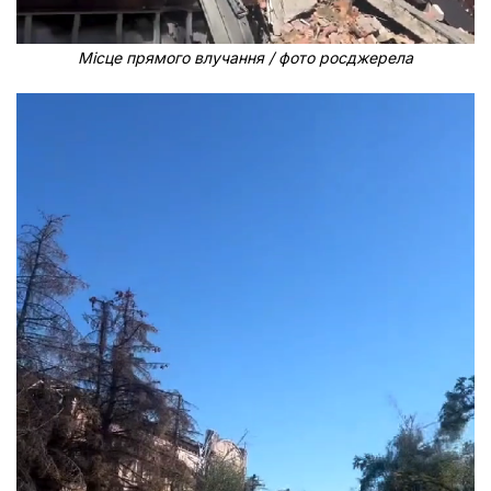
Місце прямого влучання / фото росджерела