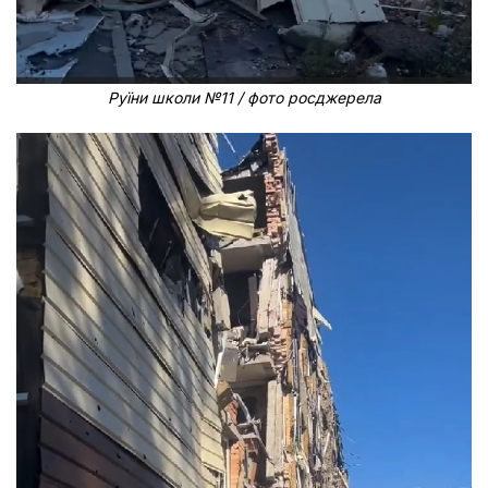
Руїни школи №11 / фото росджерела