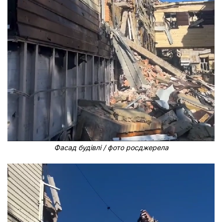
Фасад будівлі / фото росджерела