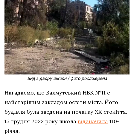
Вид з двору школи / фото росджерела
Нагадаємо, що Бахмутський НВК №11 є
найстарішим закладом освіти міста. Його
будівля була зведена на початку ХХ століття.
15 грудня 2022 року школа
відзначила
110-
річчя.