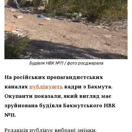
Будівля НВК №11 / фото росджерела
На російських пропагандистських
каналах
публікують
кадри з Бахмута.
Окупанти показали, який вигляд має
зруйнована будівля Бахмутського НВК
№11.
Редакція публікує вибрані знімки.