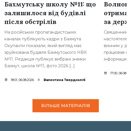
Бахмутську школу №11: що
Волнова
залишилося від будівлі
отримав
після обстрілів
за держ
На російських пропагандистських
Священника з
каналах публікують кадри з Бахмута.
настоятелем 
Окупанти показали, який вигляд має
винним у дер
зруйнована будівля Бахмутського НВК
працював на
№11. Редакція публікує вибрані знімки.
інформацію 
Бахмут, школа №11, фото 2026 […]
17:00, 06.08.2
18:01, 06.08.2026
Валентина Твердохліб
БІЛЬШЕ МАТЕРІАЛІВ