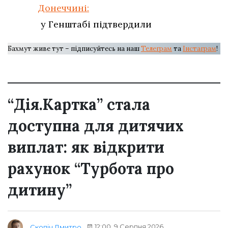
Донеччині:
у Генштабі підтвердили
Бахмут живе тут – підписуйтесь на наш
Телеграм
та
Інстаграм
!
“Дія.Картка” стала
доступна для дитячих
виплат: як відкрити
рахунок “Турбота про
дитину”
12:00, 9 Серпня 2026
Скопіч Дмитро