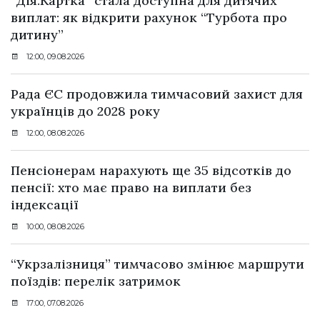
“Дія.Картка” стала доступна для дитячих
виплат: як відкрити рахунок “Турбота про
дитину”
12:00, 09.08.2026
Рада ЄС продовжила тимчасовий захист для
українців до 2028 року
12:00, 08.08.2026
Пенсіонерам нарахують ще 35 відсотків до
пенсії: хто має право на виплати без
індексації
10:00, 08.08.2026
“Укрзалізниця” тимчасово змінює маршрути
поїздів: перелік затримок
17:00, 07.08.2026