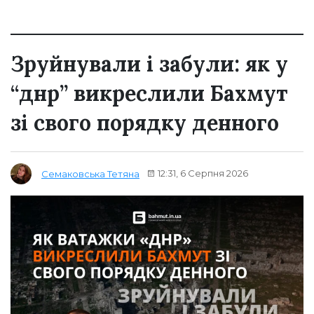
Зруйнували і забули: як у
“днр” викреслили Бахмут
зі свого порядку денного
12:31, 6 Серпня 2026
Семаковська Тетяна