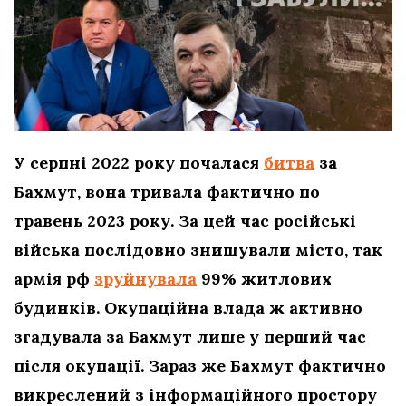
У серпні 2022 року почалася
битва
за
Бахмут, вона тривала фактично по
травень 2023 року. За цей час російські
війська послідовно знищували місто, так
армія рф
зруйнувала
99% житлових
будинків. Окупаційна влада ж активно
згадувала за Бахмут лише у перший час
після окупації. Зараз же Бахмут фактично
викреслений з інформаційного простору